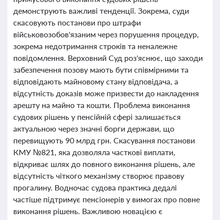
демонструють важливі тенденції. Зокрема, суди
скасовують постанови про штрафи
військовозобов'язаним через порушення процедур,
зокрема недотримання строків та неналежне
повідомлення. Верховний Суд роз'яснює, що заходи
забезпечення позову мають бути співмірними та
відповідають майновому стану відповідача, а
відсутність доказів може призвести до накладення
арешту на майно та кошти. Проблема виконання
судових рішень у пенсійній сфері залишається
актуальною через значні борги держави, що
перевищують 90 млрд грн. Скасування постанови
КМУ №821, яка дозволяла часткові виплати,
відкриває шлях до повного виконання рішень, але
відсутність чіткого механізму створює правову
прогалину. Водночас судова практика дедалі
частіше підтримує пенсіонерів у вимогах про повне
виконання рішень. Важливою новацією є