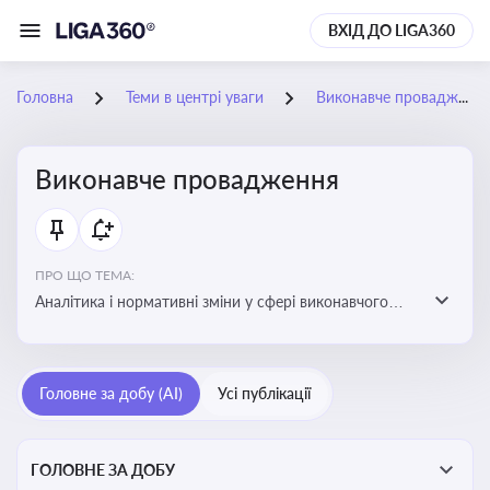
ВХІД ДО LIGA360
Головна
Теми в центрі уваги
Виконавче провадження
Виконавче провадження
ПРО ЩО ТЕМА:
Аналітика і нормативні зміни у сфері виконавчого
провадження та примусового виконання рішень:
огляди по виконавчих документах, відкриттю та
завершенню проваджень, діяльності державних і
Головне за добу (AI)
Усі публікації
приватних виконавців
ГОЛОВНЕ ЗА ДОБУ