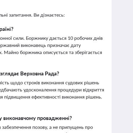
ьні запитання. Ви дізнаєтесь:
раїні?
онної сили. Боржнику дається 10 робочих днів
державний виконавець призначає дату
их. Майно боржника описується та зберігається
озглядає Верховна Рада?
ність щодо строків виконання судових рішень
редбачають удосконалення процедури відкриття
я підвищення ефективності виконання рішень.
 у виконавчому провадженні?
в забезпечення позову, а не припущень про