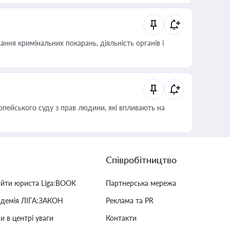
ння кримінальних покарань, діяльність органів і
опейського суду з прав людини, які впливають на
Співробітництво
айти юриста Liga:BOOK
Партнерська мережа
адемія ЛІГА:ЗАКОН
Реклама та PR
и в центрі уваги
Контакти