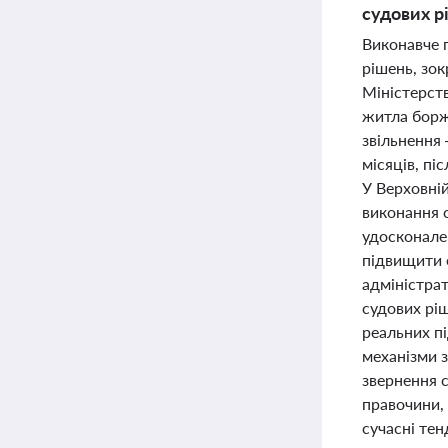
судових р
Виконавче 
рішень, зок
Міністерст
житла боржн
звільнення 
місяців, п
У Верховній
виконання 
удосконале
підвищити 
адміністра
судових рі
реальних пі
механізми 
звернення 
правочини, 
сучасні тен