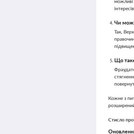
можливі 
інтересі
Чи можу
Так, Вер
правочин
підвищен
Що таке
Фраудато
стягненн
поверну
Кожне з пи
розширений
Стисло про
Оновлення