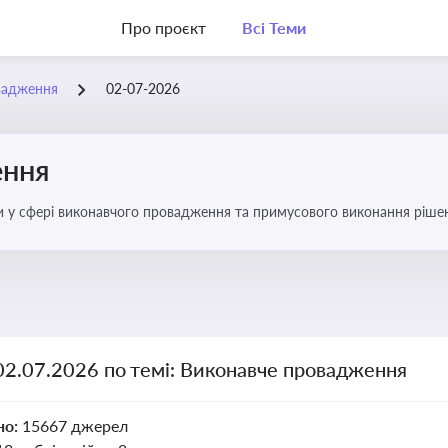
Про проєкт
Всі Теми
вадження
02-07-2026
ення
ни у сфері виконавчого провадження та примусового виконання ріше
оваджень, діяльності державних і приватних виконавців
02.07.2026 по темі: Виконавче провадження
но:
15667 джерел