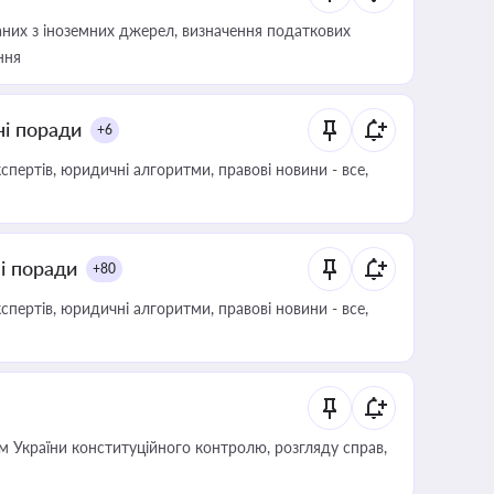
аних з іноземних джерел, визначення податкових
ння
ні поради
+6
пертів, юридичні алгоритми, правові новини - все,
ні поради
+80
пертів, юридичні алгоритми, правові новини - все,
 України конституційного контролю, розгляду справ,