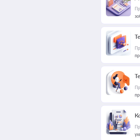
Пр
зо
T
Пр
пр
T
Пр
пр
К
Пр
ух