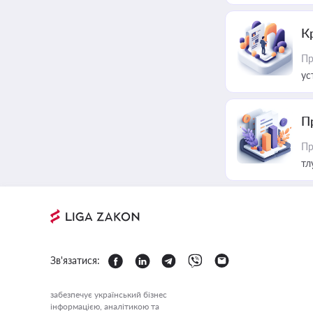
К
Пр
ус
П
Пр
тл
Зв'язатися:
забезпечує український бізнес
інформацією, аналітикою та