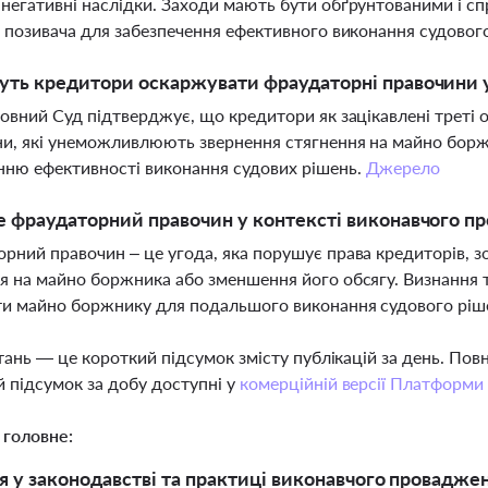
негативні наслідки. Заходи мають бути обґрунтованими і с
в позивача для забезпечення ефективного виконання судовог
ть кредитори оскаржувати фраудаторні правочини 
ховний Суд підтверджує, що кредитори як зацікавлені треті
и, які унеможливлюють звернення стягнення на майно боржни
ню ефективності виконання судових рішень.
Джерело
 фраудаторний правочин у контексті виконавчого п
рний правочин – це угода, яка порушує права кредиторів,
я на майно боржника або зменшення його обсягу. Визнання 
ти майно боржнику для подальшого виконання судового ріш
тань — це короткий підсумок змісту публікацій за день. По
 підсумок за добу доступні у
комерційній версії Платформи
 головне:
 у законодавстві та практиці виконавчого провадже