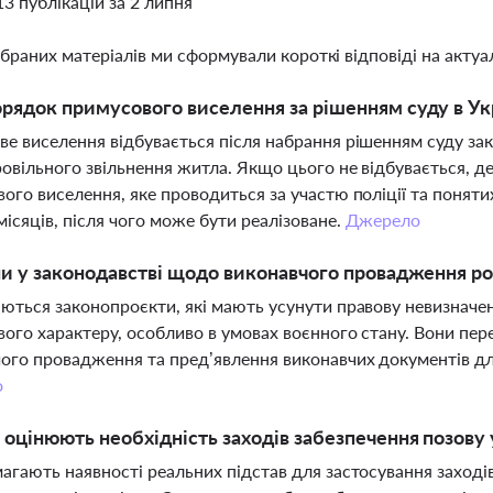
13 публікацій за 2 липня
ібраних матеріалів ми сформували короткі відповіді на актуал
рядок примусового виселення за рішенням суду в Ук
е виселення відбувається після набрання рішенням суду зак
овільного звільнення житла. Якщо цього не відбувається, 
ого виселення, яке проводиться за участю поліції та понят
місяців, після чого може бути реалізоване.
Джерело
ни у законодавстві щодо виконавчого провадження р
ються законопроєкти, які мають усунути правову невизначе
ого характеру, особливо в умовах воєнного стану. Вони пе
ого провадження та пред’явлення виконавчих документів дл
о
 оцінюють необхідність заходів забезпечення позову
агають наявності реальних підстав для застосування заході