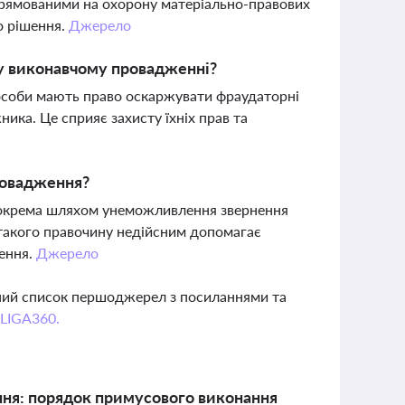
прямованими на охорону матеріально-правових
о рішення.
Джерело
у виконавчому провадженні?
 особи мають право оскаржувати фраудаторні
ка. Це сприяє захисту їхніх прав та
ровадження?
 зокрема шляхом унеможливлення звернення
такого правочину недійсним допомагає
ення.
Джерело
вний список першоджерел з посиланнями та
 LIGA360.
ння: порядок примусового виконання