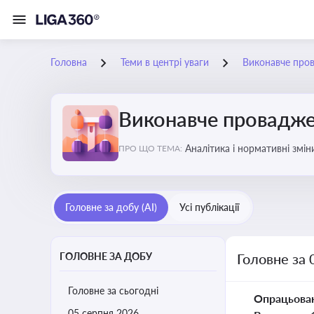
Головна
Теми в центрі уваги
Виконавче про
Виконавче провадж
Аналітика і нормативні змі
ПРО ЩО ТЕМА:
відкриттю та завершенню пр
Головне за добу (AI)
Усі публікації
ГОЛОВНЕ ЗА ДОБУ
Головне за 
Головне за сьогодні
Опрацьова
05 серпня 2026