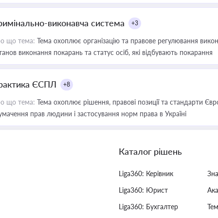
римінально-виконавча система
+3
о що тема:
Тема охоплює організацію та правове регулювання викона
танов виконання покарань та статус осіб, які відбувають покарання
рактика ЄСПЛ
+8
о що тема:
Тема охоплює рішення, правові позиції та стандарти Євр
умачення прав людини і застосування норм права в Україні
Каталог рішень
Liga360: Керівник
Зн
Liga360: Юрист
Ак
Liga360: Бухгалтер
Тем