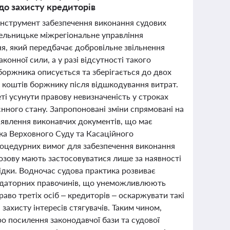
до захисту кредиторів
інструмент забезпечення виконання судових
мельницьке міжрегіональне управління
я, який передбачає добровільне звільнення
нної сили, а у разі відсутності такого
 боржника описується та зберігається до двох
м коштів боржнику після відшкодування витрат.
ті усунути правову невизначеність у строках
нного стану. Запропоновані зміни спрямовані на
явлення виконавчих документів, що має
ка Верховного Суду та Касаційного
роцедурних вимог для забезпечення виконання
озову мають застосовуватися лише за наявності
лідки. Водночас судова практика розвиває
аудаторних правочинів, що унеможливлюють
во третіх осіб – кредиторів – оскаржувати такі
ахисту інтересів стягувачів. Таким чином,
ро посилення законодавчої бази та судової