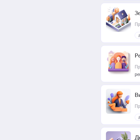
З
Пр
Р
Пр
ре
В
Пр
Д