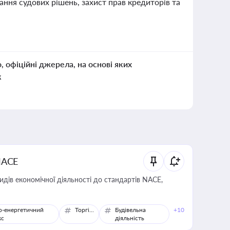
ння судових рішень, захист прав кредиторів та
о, офіційні джерела, на основі яких
к
NACE
идів економічної діяльності до стандартів NACE,
о-енергетичний
Торгівля
Будівельна
+10
кс
діяльність