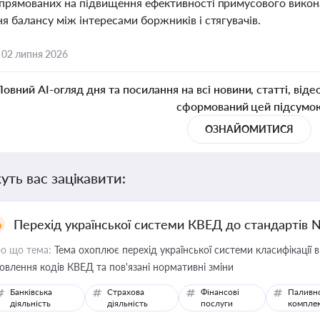
спрямованих на підвищення ефективності примусового викона
я балансу між інтересами боржників і стягувачів.
,
02 липня 2026
Повний AI-огляд дня та посилання на всі новини, статті, віде
сформований цей підсумо
ОЗНАЙОМИТИСЯ
уть вас зацікавити:
Перехід української системи КВЕД до стандартів 
о що тема:
Тема охоплює перехід української системи класифікації в
овлення кодів КВЕД та пов'язані нормативні зміни
Банківська
Страхова
Фінансові
Паливн
діяльність
діяльність
послуги
компле