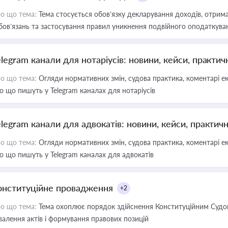
о що тема:
Тема стосується обов’язку декларування доходів, отрим
бов’язань та застосування правил уникнення подвійного оподаткува
elegram канали для нотаріусів: новини, кейси, практич
о що тема:
Огляди нормативних змін, судова практика, коментарі екс
о що пишуть у Telegram каналах для нотаріусів
elegram канали для адвокатів: новини, кейси, практич
о що тема:
Огляди нормативних змін, судова практика, коментарі екс
о що пишуть у Telegram каналах для адвокатів
онституційне провадження
+2
о що тема:
Тема охоплює порядок здійснення Конституційним Судом
валення актів і формування правових позицій