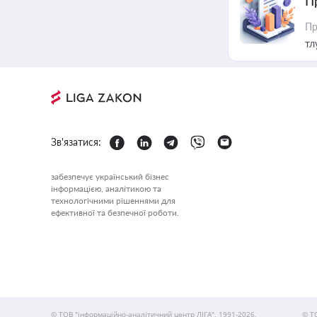
П
Пр
тл
Зв'язатися:
забезпечує український бізнес
інформацією, аналітикою та
технологічними рішеннями для
ефективної та безпечної роботи.
© ТОВ "інформаційно-аналітичний центр ЛІГА", 1991-2026.
© Т