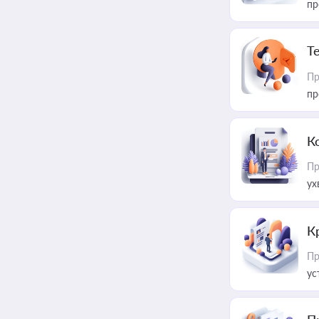
пр
T
Пр
пр
К
Пр
ух
К
Пр
ус