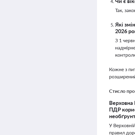
Чи є ві
Так, зак
Які змі
2026 ро
З 1 черв
надмірне
контрол
Кожне з пи
розширений
Стисло про
Верховна 
ПДР корис
необґрунт
У Верховній
правил дор