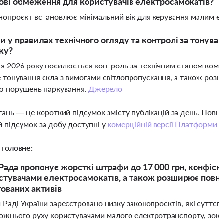
кові обмеження для користувачів електросамокатів?
онопроєкт встановлює мінімальний вік для керування малим
ни у правилах технічного огляду та контролі за тонув
ку?
ня 2026 року посилюється контроль за технічним станом ко
 тонування скла з вимогами світлопропускання, а також р
ю порушень паркування.
Джерело
тань — це короткий підсумок змісту публікацій за день. По
 підсумок за добу доступні у
комерційній версії Платформи
 головне:
Рада пропонує жорсткі штрафи до 17 000 грн, конфіс
тувачами електросамокатів, а також розширює повно
ованих активів
 Раді України зареєстровано низку законопроєктів, які сут
ожнього руху користувачами малого електротранспорту, зок