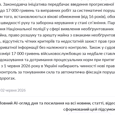
в. Законодавча ініціатива передбачає введення прогресивної
до 17 000 гривень та виправних робіт за систематичні пору
ім того, встановлюються вікові обмеження (від 16 років), об
швидкості руху та заборона керування у стані сп’яніння. 
ня Національної поліції у сфері виявлення необґрунтованих
айна, право розшуку та арешту майна з ознаками необґрунтов
 відсутність чітких критеріїв та недостатній захист прав г
приватної інформації без належного контролю. Також у судов
озмірі 17 000 гривень військовослужбовцю за недбале став
доказування та дотримання процесуальних норм при притягне
 з 1 червня 2026 року в Україні набирають чинності нові пра
контроль за тонуванням скла та автоматична фіксація пору
дорогах.
,
02 червня 2026
Повний AI-огляд дня та посилання на всі новини, статті, віде
сформований цей підсумо