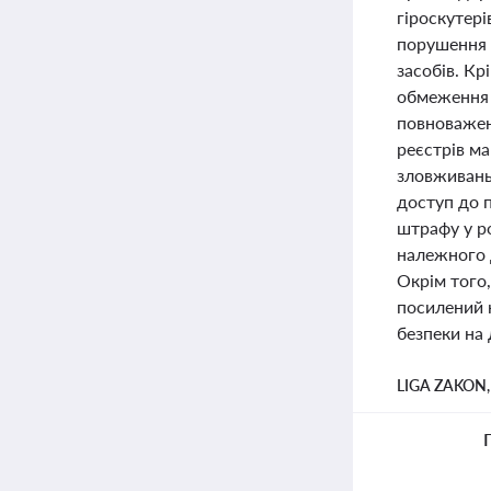
гіроскутері
порушення 
засобів. Кр
обмеження 
повноважен
реєстрів м
зловживань,
доступ до 
штрафу у р
належного 
Окрім того,
посилений 
безпеки на 
LIGA ZAKON