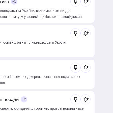
итика
+1
конодавства України, включаючи зміни до
ового статусу учасників цивільних правовідносин
світніх рівнів та кваліфікацій в Україні
аних з іноземних джерел, визначення податкових
ння
ні поради
+2
пертів, юридичні алгоритми, правові новини - все,