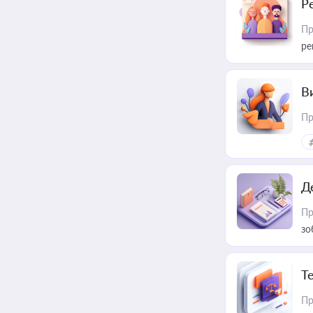
Р
Пр
ре
В
Пр
Д
Пр
зо
T
Пр