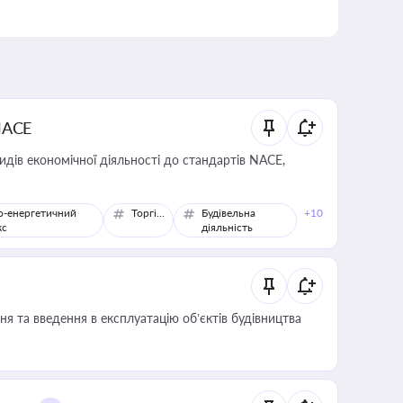
NACE
идів економічної діяльності до стандартів NACE,
о-енергетичний
Торгівля
Будівельна
+10
кс
діяльність
я та введення в експлуатацію об’єктів будівництва