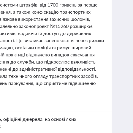
 системи штрафів: від 1700 гривень за перше
шення, а також конфіскацію транспортних
ов’язкове використання захисних шоломів,
Паралельно законопроєкт №15260 розширює
 активів, надаючи їй доступ до державних
аності. Це викликає занепокоєння через ризики
ромадян, оскільки поліція отримує широкий
ій практиці відзначено випадок скасування
лення до служби, що підкреслює важливість
нні до адміністративної відповідальності.
вила технічного огляду транспортних засобів,
шень паркування, що сприятиме підвищенню
о, офіційні джерела, на основі яких
к