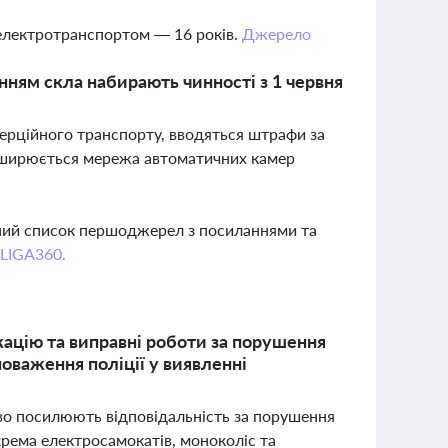
 електротранспортом — 16 років.
Джерело
анням скла набирають чинності з 1 червня
мерційного транспорту, вводяться штрафи за
озширюється мережа автоматичних камер
вний список першоджерел з посиланнями та
 LIGA360.
кацію та виправні роботи за порушення
важення поліції у виявленні
тєво посилюють відповідальність за порушення
рема електросамокатів, моноколіс та