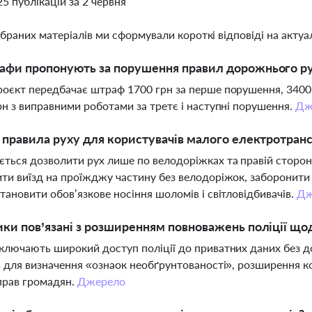
25 публікацій за 2 червня
ібраних матеріалів ми сформували короткі відповіді на актуал
афи пропонують за порушення правил дорожнього р
оєкт передбачає штраф 1700 грн за перше порушення, 3400 г
рн з виправними роботами за третє і наступні порушення.
Дж
і правила руху для користувачів малого електротра
ться дозволити рух лише по велодоріжках та правій стороні
ти виїзд на проїжджу частину без велодоріжок, заборонити 
тановити обов’язкове носіння шоломів і світловідбивачів.
Дж
ики пов’язані з розширенням повноважень поліції що
ключають широкий доступ поліції до приватних даних без до
в для визначення «ознаок необґрунтованості», розширення ко
прав громадян.
Джерело