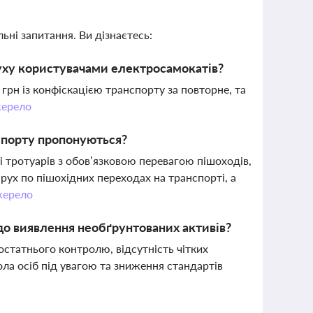
ьні запитання. Ви дізнаєтесь:
уху користувачами електросамокатів?
рн із конфіскацією транспорту за повторне, та
ерело
нспорту пропонуються?
 тротуарів з обов’язковою перевагою пішоходів,
рух по пішохідних переходах на транспорті, а
ерело
до виявлення необґрунтованих активів?
статнього контролю, відсутність чітких
ла осіб під увагою та зниження стандартів