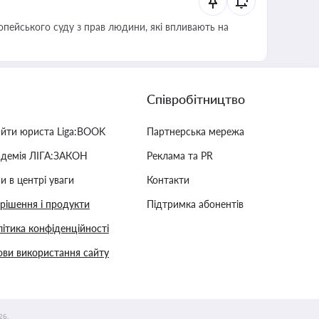
опейського суду з прав людини, які впливають на
Співробітництво
айти юриста Liga:BOOK
Партнерська мережа
адемія ЛІГА:ЗАКОН
Реклама та PR
и в центрі уваги
Контакти
 рішення і продукти
Підтримка абонентів
ітика конфіденційності
ви використання сайту
26.