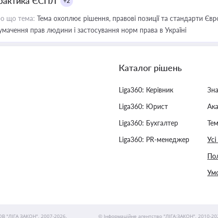
рактика ЄСПЛ
+2
о що тема:
Тема охоплює рішення, правові позиції та стандарти Євр
умачення прав людини і застосування норм права в Україні
Каталог рішень
Liga360: Керівник
Зн
Liga360: Юрист
Ак
Liga360: Бухгалтер
Тем
Liga360: PR-менеджер
Усі
Пол
Умо
ОВ "ЛІГА ЗАКОН", 2007-2026.
© Інформаційне агентство "ЛІГА:ЗАКОН", 2010-20