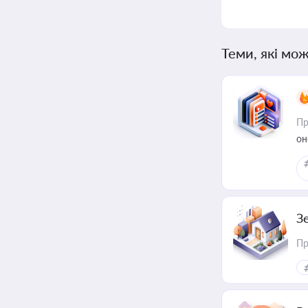
Теми, які мож
Пр
он
З
Пр