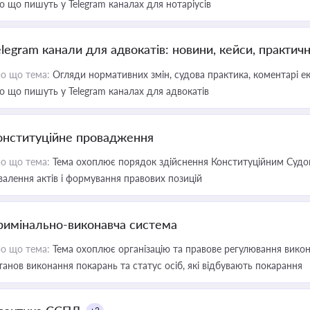
о що пишуть у Telegram каналах для нотаріусів
elegram канали для адвокатів: новини, кейси, практич
о що тема:
Огляди нормативних змін, судова практика, коментарі екс
о що пишуть у Telegram каналах для адвокатів
онституційне провадження
о що тема:
Тема охоплює порядок здійснення Конституційним Судом
валення актів і формування правових позицій
римінально-виконавча система
о що тема:
Тема охоплює організацію та правове регулювання викона
танов виконання покарань та статус осіб, які відбувають покарання