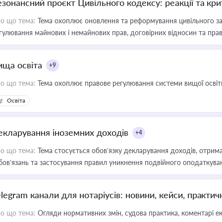
езонансний проєкт Цивільного кодексу: реакції та кр
о що тема:
Тема охоплює оновлення та реформування цивільного за
гулювання майнових і немайнових прав, договірних відносин та прав
ища освіта
+9
о що тема:
Тема охоплює правове регулювання системи вищої освіти, о
Освіта
екларування іноземних доходів
+4
о що тема:
Тема стосується обов’язку декларування доходів, отрим
бов’язань та застосування правил уникнення подвійного оподаткува
elegram канали для нотаріусів: новини, кейси, практич
о що тема:
Огляди нормативних змін, судова практика, коментарі екс