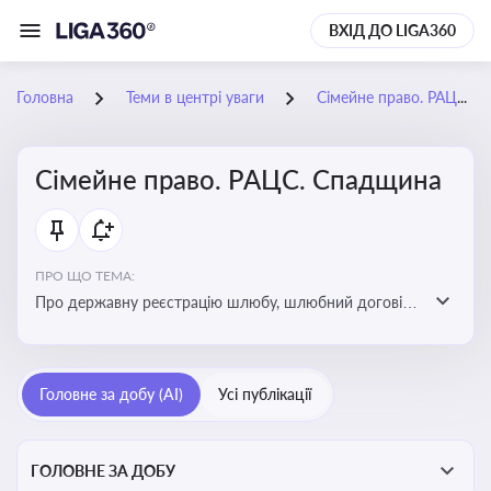
ВХІД ДО LIGA360
Головна
Теми в центрі уваги
Сімейне право. РАЦС. Спадщина
Сімейне право. РАЦС. Спадщина
ПРО ЩО ТЕМА:
Про державну реєстрацію шлюбу, шлюбний договір,
розлучення та розірвання шлюбу, спільну власність
подружжя, поділ майна, піклування, усиновлення,
прийомну сім’ю, визнання недієздатності,
Головне за добу (AI)
Усі публікації
позбавлення батьківських прав, виховання дитини,
місце проживання дитини, батьківство та
материнство
ГОЛОВНЕ ЗА ДОБУ