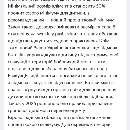
Мінімальний розмір аліментів становить 50%
прожиткового мінімуму для дитини, а
рекомендований — повний прожитковий мінімум.
Закон також дозволяє змінювати розмір та спосіб
стягнення аліментів у разі зміни життєвих обставин,
що підтверджується судовою практикою. Крім
того, новий Закон України встановлює, що відмова
батьків супроводжувати дитину під час примусової
евакуації з територій бойових дій може стати
підставою для позбавлення батьківських прав.
Евакуація здійснюється органами опіки та поліцією,
а відмова фіксується відеозаписом. Батьки мають
право звернутися до органів опіки для повернення
дитини протягом шести місяців після відібрання.
Також у 2026 році оновлено правила призначення
грошової допомоги переселенцям у
Кіровоградській області, що пов’язано зі зміною
прожиткового мінімуму. Для окремих категорій