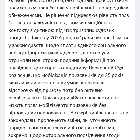
посиленням прав батька у порівнянні з попередніми
обмеженнями. Це рішення підкреслює рівність прав
батьків та важливість підтримки емоційного
контакту з дитиною під час тривалих судових
процесів. Також у 2026 році набрали чинності зміни
у законодавстві щодо сплати єдиного соціального
внеску підприємцями у декреті, а нотаріуси
отримали нові строки подання інформації про
посвідчені договори та спадщину. Верховний Суд
роз’яснив, що мобілізація призовників до 25 років
можлива лише за певних умов, а право на
відстрочку від призову потрібно активно
реалізовувати. Командири військових частин не
мають права мобілізувати призовників без
відповідних повноважень. У сфері цивільного стану
законодавці пропонують зміни, які уточнюють
порядок вчинення правочинів неповнолітніми,
зокрема щодо нотаріального посвідчення згоди