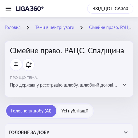
ВХІД ДО LIGA360
Головна
Теми в центрі уваги
Сімейне право. РАЦС. Спадщина
Сімейне право. РАЦС. Спадщина
ПРО ЩО ТЕМА:
Про державну реєстрацію шлюбу, шлюбний договір,
розлучення та розірвання шлюбу, спільну власність
подружжя, поділ майна, піклування, усиновлення,
прийомну сім’ю, визнання недієздатності,
Головне за добу (AI)
Усі публікації
позбавлення батьківських прав, виховання дитини,
місце проживання дитини, батьківство та
материнство
ГОЛОВНЕ ЗА ДОБУ