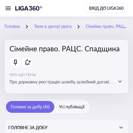
ВХІД ДО LIGA360
Головна
Теми в центрі уваги
Сімейне право. РАЦС. Спадщина
Сімейне право. РАЦС. Спадщина
ПРО ЩО ТЕМА:
Про державну реєстрацію шлюбу, шлюбний договір,
розлучення та розірвання шлюбу, спільну власність
подружжя, поділ майна, піклування, усиновлення,
прийомну сім’ю, визнання недієздатності,
Головне за добу (AI)
Усі публікації
позбавлення батьківських прав, виховання дитини,
місце проживання дитини, батьківство та
материнство
ГОЛОВНЕ ЗА ДОБУ