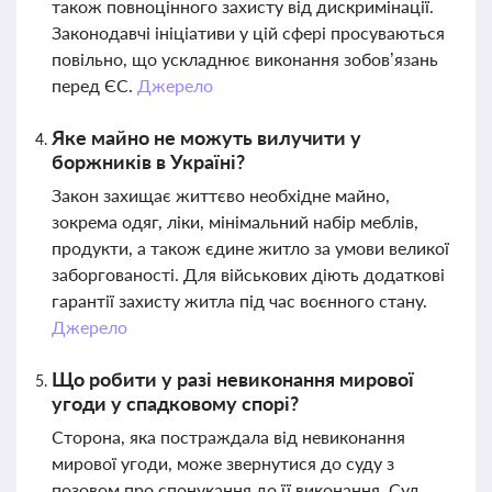
також повноцінного захисту від дискримінації.
Законодавчі ініціативи у цій сфері просуваються
повільно, що ускладнює виконання зобов’язань
перед ЄС.
Джерело
Яке майно не можуть вилучити у
боржників в Україні?
Закон захищає життєво необхідне майно,
зокрема одяг, ліки, мінімальний набір меблів,
продукти, а також єдине житло за умови великої
заборгованості. Для військових діють додаткові
гарантії захисту житла під час воєнного стану.
Джерело
Що робити у разі невиконання мирової
угоди у спадковому спорі?
Сторона, яка постраждала від невиконання
мирової угоди, може звернутися до суду з
позовом про спонукання до її виконання. Суд