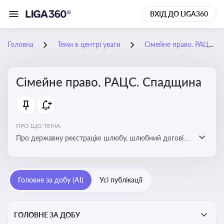
ВХІД ДО LIGA360
Головна
Теми в центрі уваги
Сімейне право. РАЦС. Спадщина
Сімейне право. РАЦС. Спадщина
ПРО ЩО ТЕМА:
Про державну реєстрацію шлюбу, шлюбний договір,
розлучення та розірвання шлюбу, спільну власність
подружжя, поділ майна, піклування, усиновлення,
прийомну сім’ю, визнання недієздатності,
Головне за добу (AI)
Усі публікації
позбавлення батьківських прав, виховання дитини,
місце проживання дитини, батьківство та
материнство
ГОЛОВНЕ ЗА ДОБУ