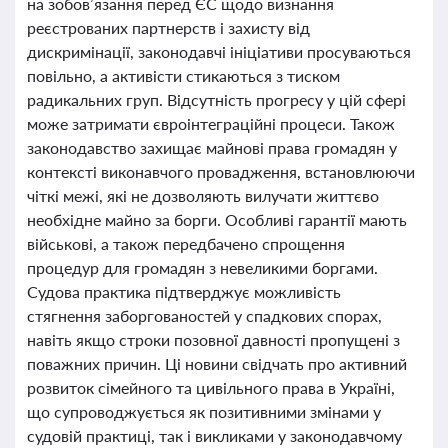
на зобов’язання перед ЄС щодо визнання
реєстрованих партнерств і захисту від
дискримінації, законодавчі ініціативи просуваються
повільно, а активісти стикаються з тиском
радикальних груп. Відсутність прогресу у цій сфері
може затримати євроінтеграційні процеси. Також
законодавство захищає майнові права громадян у
контексті виконавчого провадження, встановлюючи
чіткі межі, які не дозволяють вилучати життєво
необхідне майно за борги. Особливі гарантії мають
військові, а також передбачено спрощення
процедур для громадян з невеликими боргами.
Судова практика підтверджує можливість
стягнення заборгованостей у спадкових спорах,
навіть якщо строки позовної давності пропущені з
поважних причин. Ці новини свідчать про активний
розвиток сімейного та цивільного права в Україні,
що супроводжується як позитивними змінами у
судовій практиці, так і викликами у законодавчому