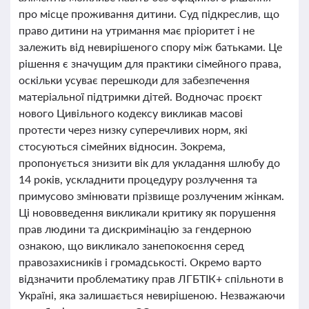
про місце проживання дитини. Суд підкреслив, що
право дитини на утримання має пріоритет і не
залежить від невирішеного спору між батьками. Це
рішення є значущим для практики сімейного права,
оскільки усуває перешкоди для забезпечення
матеріальної підтримки дітей. Водночас проєкт
нового Цивільного кодексу викликав масові
протести через низку суперечливих норм, які
стосуються сімейних відносин. Зокрема,
пропонується знизити вік для укладання шлюбу до
14 років, ускладнити процедуру розлучення та
примусово змінювати прізвище розлученим жінкам.
Ці нововведення викликали критику як порушення
прав людини та дискримінацію за гендерною
ознакою, що викликало занепокоєння серед
правозахисників і громадськості. Окремо варто
відзначити проблематику прав ЛГБТІК+ спільноти в
Україні, яка залишається невирішеною. Незважаючи