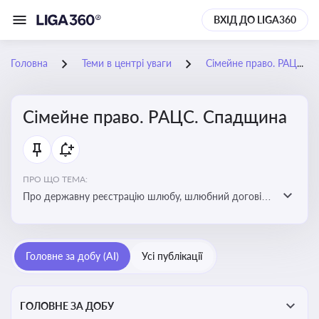
ВХІД ДО LIGA360
Головна
Теми в центрі уваги
Сімейне право. РАЦС. Спадщина
Сімейне право. РАЦС. Спадщина
ПРО ЩО ТЕМА:
Про державну реєстрацію шлюбу, шлюбний договір,
розлучення та розірвання шлюбу, спільну власність
подружжя, поділ майна, піклування, усиновлення,
прийомну сім’ю, визнання недієздатності,
Головне за добу (AI)
Усі публікації
позбавлення батьківських прав, виховання дитини,
місце проживання дитини, батьківство та
материнство
ГОЛОВНЕ ЗА ДОБУ