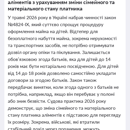
аліментів з урахуванням зміни сімейного та
матеріального стану платника
У травні 2026 року в Україні набрав чинності закон
№4824-IX, який суттєво спрощує процедуру
оформлення майна на дітей. Відтепер для
безоплатного набуття майна, зокрема нерухомості
та транспортних засобів, не потрібно отримувати
дозвіл органу опіки та піклування. Залишається
обов’язковою згода батьків, яка для дітей до 14
років має бути нотаріально посвідченою. Для дітей
від 14 до 18 років дозволено самостійно укладати
договори за згодою батьків. Закон також
передбачає винятки, коли згода одного з батьків не
потрібна, наприклад, якщо він перебуває у полоні
або зник безвісти. Судова практика 2026 року
демонструє, що зміна сімейного та матеріального
стану платника аліментів є підставою для перегляду
їх розміру. Зокрема, військові, які втратили
стабільний дохід через поранення, можуть