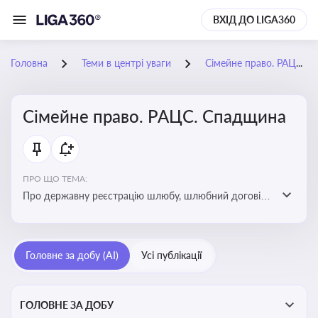
ВХІД ДО LIGA360
Головна
Теми в центрі уваги
Сімейне право. РАЦС. Спадщина
Сімейне право. РАЦС. Спадщина
ПРО ЩО ТЕМА:
Про державну реєстрацію шлюбу, шлюбний договір,
розлучення та розірвання шлюбу, спільну власність
подружжя, поділ майна, піклування, усиновлення,
прийомну сім’ю, визнання недієздатності,
Головне за добу (AI)
Усі публікації
позбавлення батьківських прав, виховання дитини,
місце проживання дитини, батьківство та
материнство
ГОЛОВНЕ ЗА ДОБУ