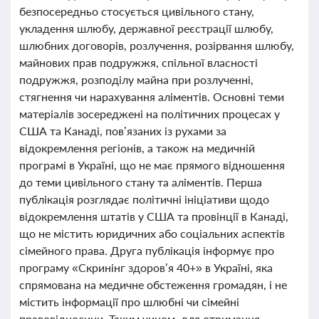
безпосередньо стосується цивільного стану,
укладення шлюбу, державної реєстрації шлюбу,
шлюбних договорів, розлучення, розірвання шлюбу,
майнових прав подружжя, спільної власності
подружжя, розподілу майна при розлученні,
стягнення чи нарахування аліментів. Основні теми
матеріалів зосереджені на політичних процесах у
США та Канаді, пов’язаних із рухами за
відокремлення регіонів, а також на медичній
програмі в Україні, що не має прямого відношення
до теми цивільного стану та аліментів. Перша
публікація розглядає політичні ініціативи щодо
відокремлення штатів у США та провінції в Канаді,
що не містить юридичних або соціальних аспектів
сімейного права. Друга публікація інформує про
програму «Скринінг здоров’я 40+» в Україні, яка
спрямована на медичне обстеження громадян, і не
містить інформації про шлюбні чи сімейні
правовідносини. Таким чином, для отримання