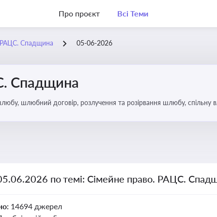
Про проєкт
Всі Теми
. РАЦС. Спадщина
05-06-2026
С. Спадщина
юбу, шлюбний договір, розлучення та розірвання шлюбу, спільну вл
ю, визнання недієздатності, позбавлення батьківських прав, вихова
05.06.2026 по темі: Сімейне право. РАЦС. Спад
но:
14694 джерел