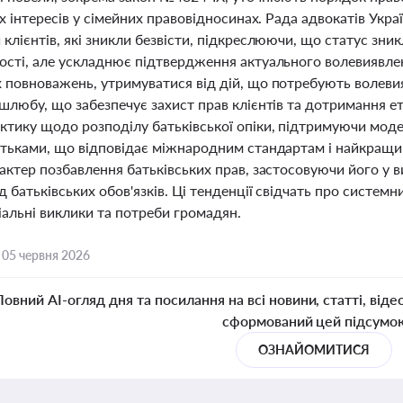
іх інтересів у сімейних правовідносинах. Рада адвокатів Ук
клієнтів, які зникли безвісти, підкреслюючи, що статус зникл
ості, але ускладнює підтвердження актуального волевиявле
 повноважень, утримуватися від дій, що потребують волевия
 шлюбу, що забезпечує захист прав клієнтів та дотримання е
ктику щодо розподілу батьківської опіки, підтримуючи моде
атьками, що відповідає міжнародним стандартам і найкращи
рактер позбавлення батьківських прав, застосовуючи його у
д батьківських обов'язків. Ці тенденції свідчать про систем
іальні виклики та потреби громадян.
,
05 червня 2026
Повний AI-огляд дня та посилання на всі новини, статті, віде
сформований цей підсумо
ОЗНАЙОМИТИСЯ