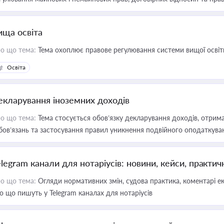
ища освіта
о що тема:
Тема охоплює правове регулювання системи вищої освіти, о
Освіта
екларування іноземних доходів
о що тема:
Тема стосується обов’язку декларування доходів, отрим
бов’язань та застосування правил уникнення подвійного оподаткува
elegram канали для нотаріусів: новини, кейси, практич
о що тема:
Огляди нормативних змін, судова практика, коментарі екс
о що пишуть у Telegram каналах для нотаріусів