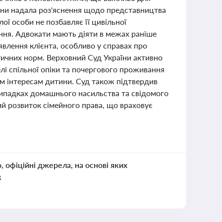
раїни надала роз'яснення щодо представництва
ої особи не позбавляє її цивільної
ння. Адвокати мають діяти в межах раніше
влення клієнта, особливо у справах про
тичних норм. Верховний Суд України активно
лі спільної опіки та почергового проживання
м інтересам дитини. Суд також підтвердив
 випадках домашнього насильства та свідомого
ний розвиток сімейного права, що враховує
о, офіційні джерела, на основі яких
к