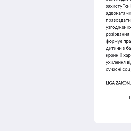
захисту їхн
адвокатами 
правоздатн
узгоджених
розірвання
формує пра
дитини з б
крайній ха
ухилення ві
сучасні соц
LIGA ZAKON