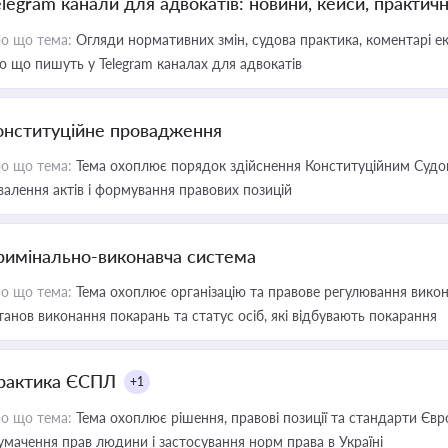
elegram канали для адвокатів: новини, кейси, практич
о що тема:
Огляди нормативних змін, судова практика, коментарі екс
о що пишуть у Telegram каналах для адвокатів
онституційне провадження
о що тема:
Тема охоплює порядок здійснення Конституційним Судом
валення актів і формування правових позицій
римінально-виконавча система
о що тема:
Тема охоплює організацію та правове регулювання викона
танов виконання покарань та статус осіб, які відбувають покарання
рактика ЄСПЛ
+1
о що тема:
Тема охоплює рішення, правові позиції та стандарти Євр
умачення прав людини і застосування норм права в Україні