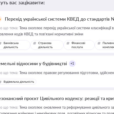
уть вас зацікавити:
Перехід української системи КВЕД до стандартів 
о що тема:
Тема охоплює перехід української системи класифікації в
овлення кодів КВЕД та пов'язані нормативні зміни
Банківська
Страхова
Фінансові
Паливн
діяльність
діяльність
послуги
компле
емельні відносини у будівництві
+1
о що тема:
Тема охоплює правове регулювання підготовки, здійсненн
Будівельна діяльність
езонансний проєкт Цивільного кодексу: реакції та кр
о що тема:
Тема охоплює оновлення та реформування цивільного за
гулювання майнових і немайнових прав, договірних відносин та прав