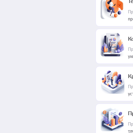
T
Пр
пр
К
Пр
ух
К
Пр
ус
П
Пр
тл