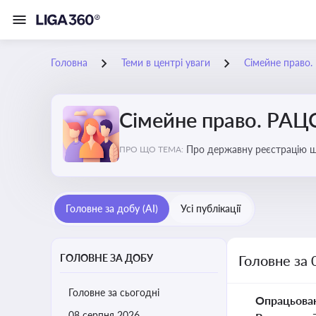
Головна
Теми в центрі уваги
Сімейне право
Сімейне право. РАЦ
Про державну реєстрацію шл
ПРО ЩО ТЕМА:
усиновлення, прийомну сім’
батьківство та материнство
Головне за добу (AI)
Усі публікації
ГОЛОВНЕ ЗА ДОБУ
Головне за 
Головне за сьогодні
Опрацьова
08 серпня 2026