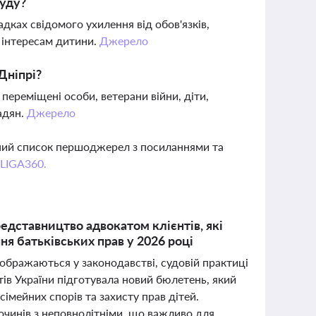
суду?
адках свідомого ухилення від обов'язків,
 інтересам дитини.
Джерело
Дніпрі?
переміщені особи, ветерани війни, діти,
адян.
Джерело
вний список першоджерел з посиланнями та
 LIGA360.
редставництво адвокатом клієнтів, які
я батьківських прав у 2026 році
дображаються у законодавстві, судовій практиці
тів України підготувала новий бюлетень, який
імейних спорів та захисту прав дітей.
очинів з неповнолітніми, що важливо для