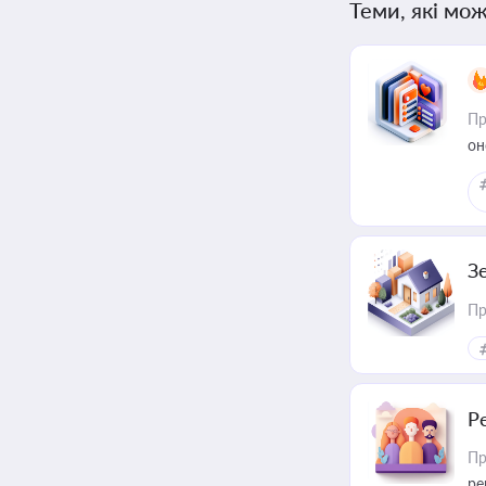
Теми, які мож
Пр
он
З
Пр
Р
Пр
ре