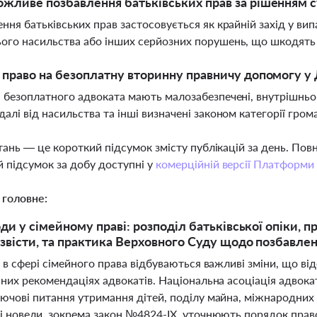
жливе позбавлення батьківських прав за рішенням 
ння батьківських прав застосовується як крайній захід у вип
го насильства або інших серйозних порушень, що шкодять
 право на безоплатну вторинну правничу допомогу у 
 безоплатного адвоката мають малозабезпечені, внутрішньо 
алі від насильства та інші визначені законом категорії гром
тань — це короткий підсумок змісту публікацій за день. По
 підсумок за добу доступні у
комерційній версії Платформи
 головне:
ди у сімейному праві: розподіл батьківської опіки, п
звісти, та практика Верховного Суду щодо позбавленн
 в сфері сімейного права відбуваються важливі зміни, що ві
них рекомендаціях адвокатів. Національна асоціація адвока
чові питання утримання дітей, поділу майна, міжнародних с
і новели, зокрема закон №4824-IX, уточнюють порядок прав