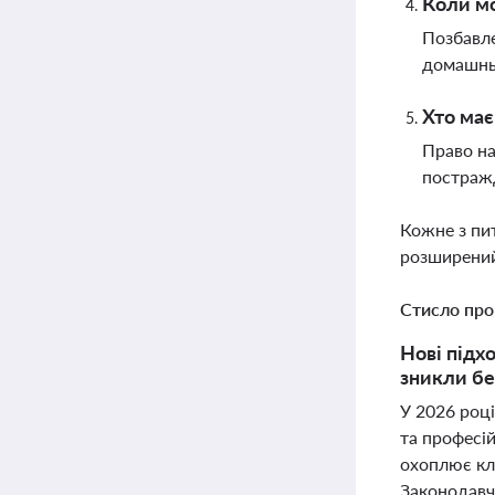
Коли мо
Позбавле
домашньо
Хто має
Право на
постражд
Кожне з пи
розширений
Стисло про
Нові підхо
зникли бе
У 2026 році
та професій
охоплює клю
Законодавч