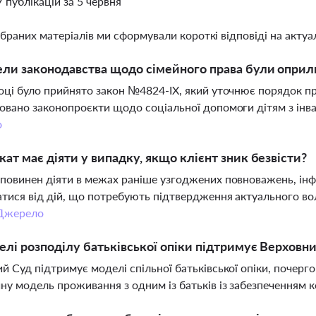
7 публікацій за 5 червня
ібраних матеріалів ми сформували короткі відповіді на актуал
ели законодавства щодо сімейного права були оприл
оці було прийнято закон №4824-IX, який уточнює порядок пра
овано законопроєкти щодо соціальної допомоги дітям з інвал
о
кат має діяти у випадку, якщо клієнт зник безвісти?
повинен діяти в межах раніше узгоджених повноважень, інф
тися від дій, що потребують підтвердження актуального во
Джерело
елі розподілу батьківської опіки підтримує Верховн
й Суд підтримує моделі спільної батьківської опіки, почер
ну модель проживання з одним із батьків із забезпеченням 