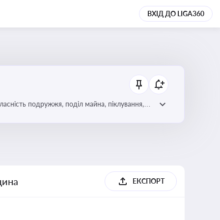
ВХІД ДО LIGA360
асність подружжя, поділ майна, піклування,
ння дитини, місце проживання дитини,
щина
ЕКСПОРТ