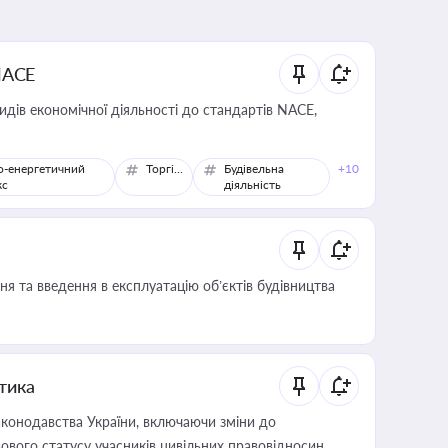
NACE
идів економічної діяльності до стандартів NACE,
о-енергетичний
Торгівля
Будівельна
+10
кс
діяльність
я та введення в експлуатацію об’єктів будівництва
итика
конодавства України, включаючи зміни до
ового статусу учасників цивільних правовідносин