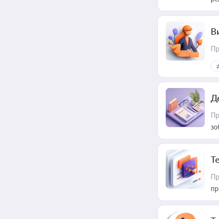
В
Пр
Д
Пр
зо
T
Пр
пр