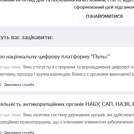
сформований цей підсумо
ОЗНАЙОМИТИСЯ
уть вас зацікавити:
ро національну цифрову платформу "Пульс"
о що тема:
Тема стосується створення та впровадження цифрової пл
ективну, прозору і зручну взаємодію бізнесу з органами виконавчої 
Державна служба
іяльність антикорупційних органів НАБУ, САП, НАЗК,
о що тема:
Тема охоплює систему державних органів, які здійснюють
рупційних правопорушень, що є ключовим елементом забезпечення п
 бізнесі
Державна служба