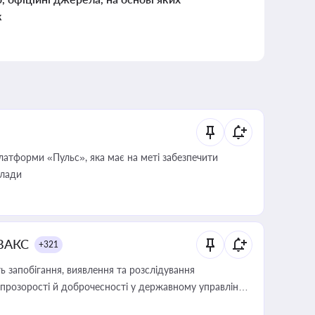
к
атформи «Пульс», яка має на меті забезпечити
влади
 ВАКС
+321
 запобігання, виявлення та розслідування
розорості й доброчесності у державному управлінні