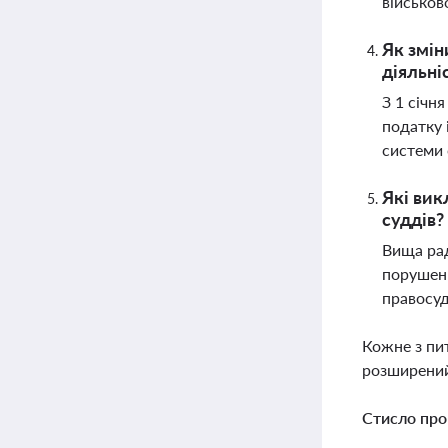
військов
Як змін
діяльні
З 1 січн
податку 
системи 
Які вик
суддів?
Вища рад
порушенн
правосуд
Кожне з пи
розширений
Стисло про