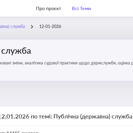
Про проєкт
Всі Теми
жавна) служба
12-01-2026
) служба
овані зміни, аналітика судової практики щодо держслужби, оцінка р
удові відносини в органах влади, дотримання етичних стандартів
12.01.2026 по темі: Публічна (державна) служба
но:
14415 джерел