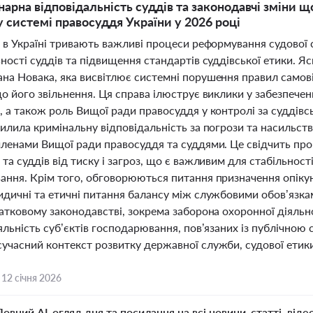
арна відповідальність суддів та законодавчі зміни щ
 системі правосуддя України у 2026 році
і в Україні тривають важливі процеси реформування судової
ності суддів та підвищення стандартів суддівської етики. 
на Новака, яка висвітлює системні порушення правил само
о його звільнення. Ця справа ілюструє виклики у забезпече
, а також роль Вищої ради правосуддя у контролі за суддів
илила кримінальну відповідальність за погрози та насильст
членами Вищої ради правосуддя та суддями. Це свідчить про
та суддів від тиску і загроз, що є важливим для стабільност
ання. Крім того, обговорюються питання призначення опікун
идичні та етичні питання балансу між службовими обов’язка
атковому законодавстві, зокрема заборона охоронної діяльн
яльність суб’єктів господарювання, пов’язаних із публічною 
учасний контекст розвитку державної служби, судової етики 
,
12 січня 2026
Повний AI-огляд дня та посилання на всі новини, статті, віде