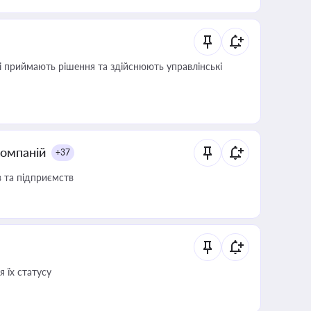
кі приймають рішення та здійснюють управлінські
компаній
+37
в та підприємств
 їх статусу