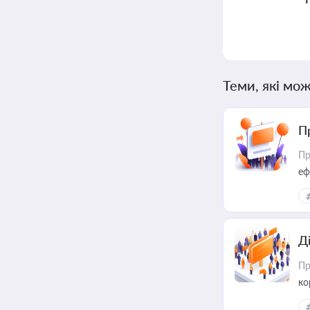
Теми, які мож
П
Пр
еф
Д
Пр
ко
та