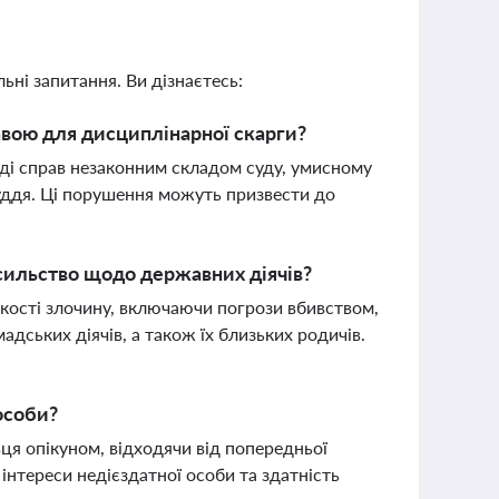
ьні запитання. Ви дізнаєтесь:
авою для дисциплінарної скарги?
яді справ незаконним складом суду, умисному
уддя. Ці порушення можуть призвести до
асильство щодо державних діячів?
жкості злочину, включаючи погрози вбивством,
дських діячів, а також їх близьких родичів.
особи?
я опікуном, відходячи від попередньої
інтереси недієздатної особи та здатність