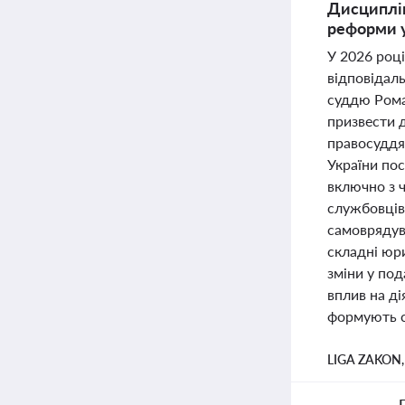
Дисциплін
реформи у
У 2026 роц
відповідаль
суддю Рома
призвести д
правосуддя
України пос
включно з 
службовців 
самоврядув
складні юр
зміни у под
вплив на ді
формують с
LIGA ZAKON