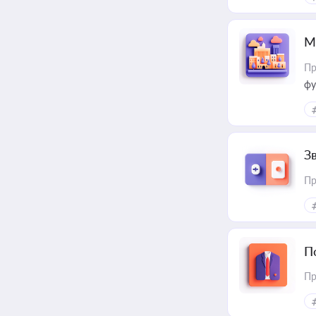
М
Пр
фу
З
Пр
П
Пр