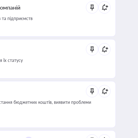
компаній
в та підприємств
 їх статусу
истання бюджетних коштів, виявити проблеми