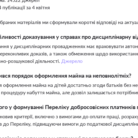
4 публікації за 4 квітня
ібраних матеріалів ми сформували короткі відповіді на актуал
бливості доказування у справах про дисциплінарну ві
ння у дисциплінарних провадженнях має враховувати автоно
 переконливих доказів, а також обмеження щодо використанн
но-розшукової діяльності.
Джерело
ився порядок оформлення майна на неповнолітніх?
я оформлення майна на дітей достатньо згоди батьків без не
процедуру набуття майна, але дозвіл залишається потрібни
го у формуванні Переліку добросовісних платників п
новив критерії, включно з вимогами до оплати праці, розра
в до Переліку, підвищуючи вимоги до податкової дисциплін