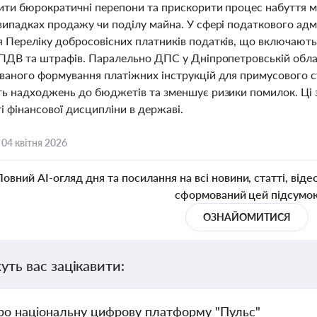
ити бюрократичні перепони та прискорити процес набуття 
випадках продажу чи поділу майна. У сфері податкового адмі
 Переліку добросовісних платників податків, що включають 
 ПДВ та штрафів. Паралельно ДПС у Дніпропетровській обл
ваного формування платіжних інструкцій для примусового с
ть надходжень до бюджетів та зменшує ризики помилок. Ці 
і фінансової дисципліни в державі.
,
04 квітня 2026
Повний AI-огляд дня та посилання на всі новини, статті, віде
сформований цей підсумо
ОЗНАЙОМИТИСЯ
уть вас зацікавити:
ро національну цифрову платформу "Пульс"