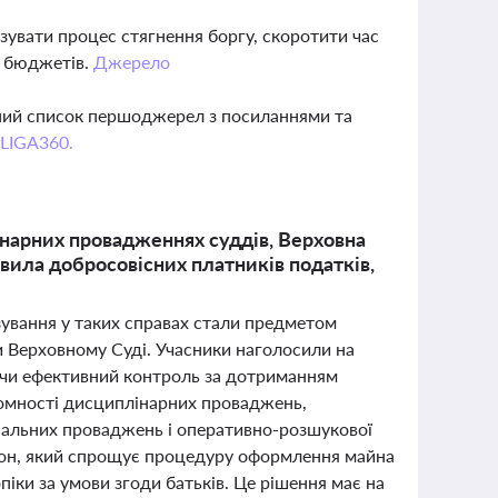
увати процес стягнення боргу, скоротити час
о бюджетів.
Джерело
вний список першоджерел з посиланнями та
 LIGA360.
нарних провадженнях суддів, Верховна
вила добросовісних платників податків,
зування у таких справах стали предметом
и Верховному Суді. Учасники наголосили на
ючи ефективний контроль за дотриманням
ономності дисциплінарних проваджень,
нальних проваджень і оперативно-розшукової
акон, який спрощує процедуру оформлення майна
піки за умови згоди батьків. Це рішення має на