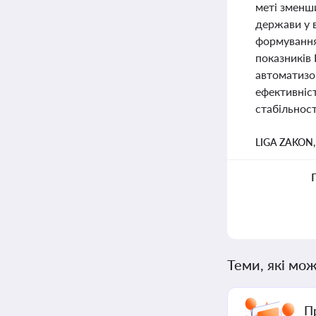
меті зменш
держави у 
формування
показників
автоматизо
ефективніс
стабільност
LIGA ZAKON
Теми, які мож
П