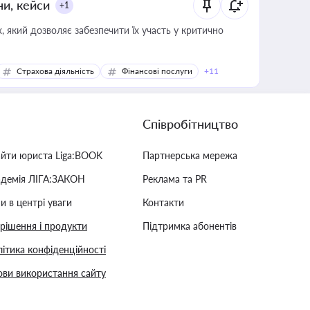
ни, кейси
+1
 який дозволяє забезпечити їх участь у критично
Страхова діяльність
Фінансові послуги
+11
Співробітництво
айти юриста Liga:BOOK
Партнерська мережа
адемія ЛІГА:ЗАКОН
Реклама та PR
и в центрі уваги
Контакти
 рішення і продукти
Підтримка абонентів
ітика конфіденційності
ви використання сайту