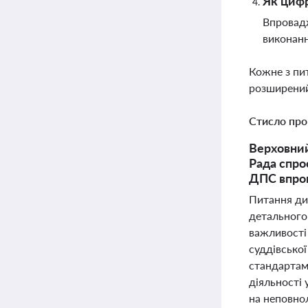
Як цифр
Впровадж
виконан
Кожне з пи
розширений
Стисло про
Верховний
Рада спро
ДПС впров
Питання ди
детального
важливості
суддівсько
стандартам
діяльності
на неповнол