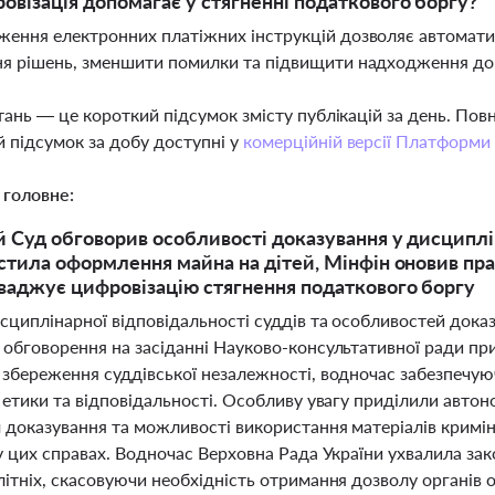
овізація допомагає у стягненні податкового боргу?
ення електронних платіжних інструкцій дозволяє автоматиз
ня рішень, зменшити помилки та підвищити надходження д
тань — це короткий підсумок змісту публікацій за день. По
 підсумок за добу доступні у
комерційній версії Платформи
 головне:
 Суд обговорив особливості доказування у дисциплі
стила оформлення майна на дітей, Мінфін оновив пра
аджує цифровізацію стягнення податкового боргу
сциплінарної відповідальності суддів та особливостей дока
 обговорення на засіданні Науково-консультативної ради пр
 збереження суддівської незалежності, водночас забезпечу
ї етики та відповідальності. Особливу увагу приділили авт
 доказування та можливості використання матеріалів кримі
 у цих справах. Водночас Верховна Рада України ухвалила з
ітніх, скасовуючи необхідність отримання дозволу органів о