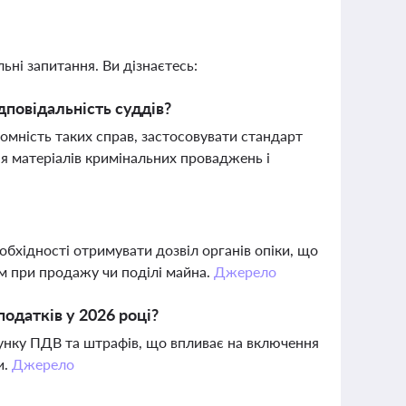
ьні запитання. Ви дізнаєтесь:
дповідальність суддів?
мність таких справ, застосовувати стандарт
я матеріалів кримінальних проваджень і
обхідності отримувати дозвіл органів опіки, що
м при продажу чи поділі майна.
Джерело
одатків у 2026 році?
хунку ПДВ та штрафів, що впливає на включення
и.
Джерело