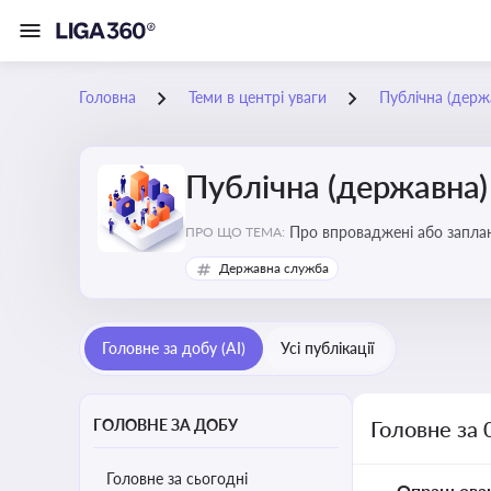
Головна
Теми в центрі уваги
Публічна (дер
Публічна (державна
Про впроваджені або заплан
ПРО ЩО ТЕМА:
організаційну структуру, тр
Державна служба
Головне за добу (AI)
Усі публікації
ГОЛОВНЕ ЗА ДОБУ
Головне за 
Головне за сьогодні
Опрацьова