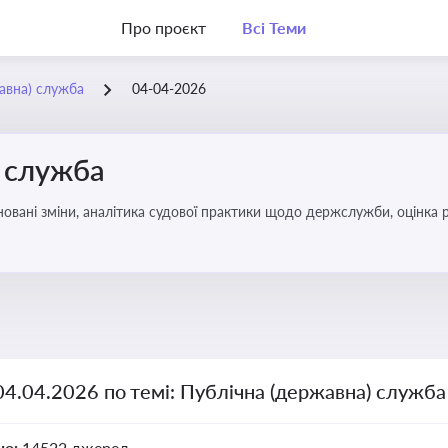
Про проєкт
Всі Теми
жавна) служба
04-04-2026
) служба
овані зміни, аналітика судової практики щодо держслужби, оцінка р
удові відносини в органах влади, дотримання етичних стандартів
04.04.2026 по темі: Публічна (державна) служба
но:
14522 джерел