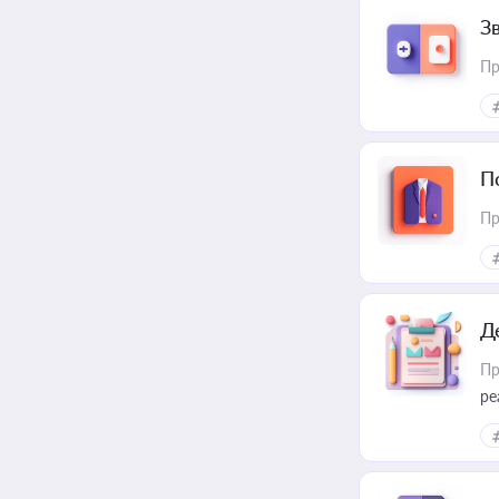
З
Пр
П
Пр
Д
Пр
ре