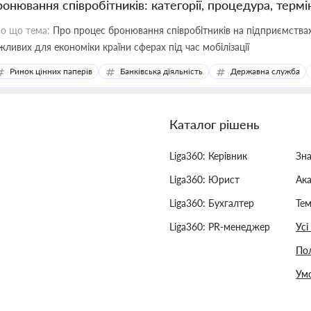
ронювання співробітників: категорії, процедура, термі
о що тема:
Про процес бронювання співробітників на підприємствах,
жливих для економіки країни сферах під час мобілізації
Ринок цінних паперів
Банківська діяльність
Державна служба
Каталог рішень
Liga360: Керівник
Зн
Liga360: Юрист
Ак
Liga360: Бухгалтер
Тем
Liga360: PR-менеджер
Усі
Пол
Умо