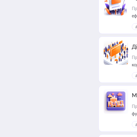
Пр
еф
Д
Пр
ко
та
М
Пр
фу