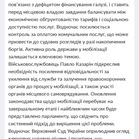
пов’язано з дефіцитом фінансування галузі, і ставить
перед місцевою владою завдання балансувати між
економічною обґрунтованістю тарифів і соціальною
доступністю послуг. Водночас посилюється
контроль за оплатою комунальних послуг, що може
призвести до судових розглядів у разі накопичення
боргів. Активна роль держави у мобілізації
залишається ключовою темою.
Військовослужбовець Павло Казарін підкреслив
необхідність посилення відповідальності за
ухилення від служби та залучення правоохоронних
органів до процесу мобілізації, а також участі
органів місцевого самоврядування. Оновлення
законодавства щодо мобілізації перебуває на
завершальному етапі і найближчим часом буде
представлено парламенту, що свідчить про
системний підхід до вирішення цієї проблеми.
Водночас Верховний Суд України оприлюднив огляд
ключових судових рішень і практики, що