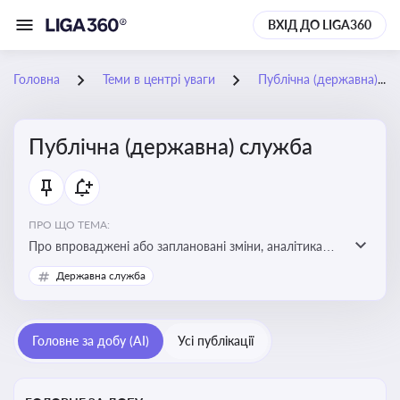
ВХІД ДО LIGA360
Головна
Теми в центрі уваги
Публічна (державна) служба
Публічна (державна) служба
ПРО ЩО ТЕМА:
Про впроваджені або заплановані зміни, аналітика
судової практики щодо держслужби, оцінка ризиків
Державна служба
для посадовців, вплив новацій на організаційну
структуру, трудові відносини в органах влади,
дотримання етичних стандартів
Головне за добу (AI)
Усі публікації