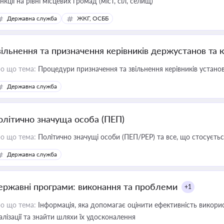
нкції на рівні місцевих громад (міст, сіл, селищ)
Державна служба
ЖКГ, ОСББ
вільнення та призначення керівників держустанов та 
о що тема:
Процедури призначення та звільнення керівників устано
Державна служба
олітично значуща особа (ПЕП)
о що тема:
Політично значущі особи (ПЕП/PEP) та все, що стосується
Державна служба
ержавні програми: виконання та проблеми
+1
о що тема:
Інформація, яка допомагає оцінити ефективність викор
алізації та знайти шляхи їх удосконалення