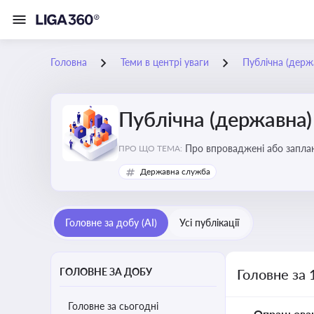
Головна
Теми в центрі уваги
Публічна (дер
Публічна (державна
Про впроваджені або заплан
ПРО ЩО ТЕМА:
організаційну структуру, тр
Державна служба
Головне за добу (AI)
Усі публікації
ГОЛОВНЕ ЗА ДОБУ
Головне за 
Головне за сьогодні
Опрацьова