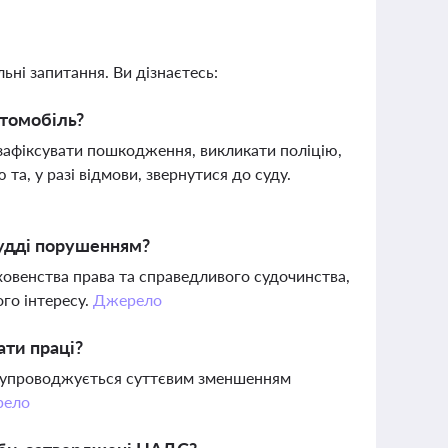
ьні запитання. Ви дізнаєтесь:
втомобіль?
 зафіксувати пошкодження, викликати поліцію,
 та, у разі відмови, звернутися до суду.
судді порушенням?
ховенства права та справедливого судочинства,
ого інтересу.
Джерело
ати праці?
 супроводжується суттєвим зменшенням
рело