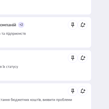
компаній
+2
в та підприємств
 їх статусу
истання бюджетних коштів, виявити проблеми