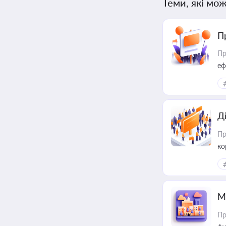
Теми, які мож
П
Пр
еф
Д
Пр
ко
та
М
Пр