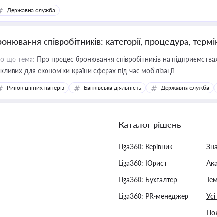
Державна служба
ронювання співробітників: категорії, процедура, термі
о що тема:
Про процес бронювання співробітників на підприємствах,
жливих для економіки країни сферах під час мобілізації
Ринок цінних паперів
Банківська діяльність
Державна служба
Каталог рішень
Liga360: Керівник
Зн
Liga360: Юрист
Ак
Liga360: Бухгалтер
Тем
Liga360: PR-менеджер
Усі
Пол