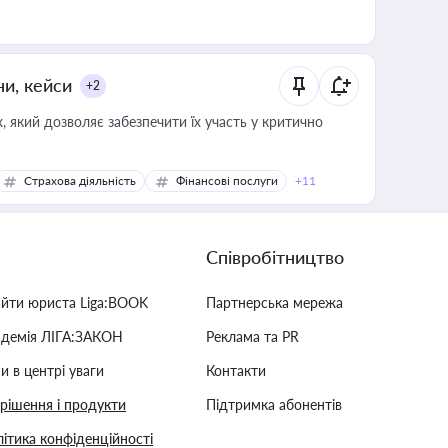
ни, кейси
+2
 який дозволяє забезпечити їх участь у критично
Страхова діяльність
Фінансові послуги
+11
Співробітництво
айти юриста Liga:BOOK
Партнерська мережа
адемія ЛІГА:ЗАКОН
Реклама та PR
и в центрі уваги
Контакти
 рішення і продукти
Підтримка абонентів
ітика конфіденційності