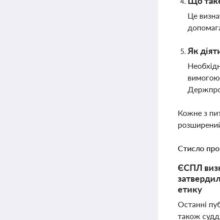
Що таке
Це визна
допомага
Як діят
Необхідн
вимогою 
Держпро
Кожне з пи
розширений
Стисло про
ЄСПЛ визн
затвердил
етику
Останні пуб
також судді