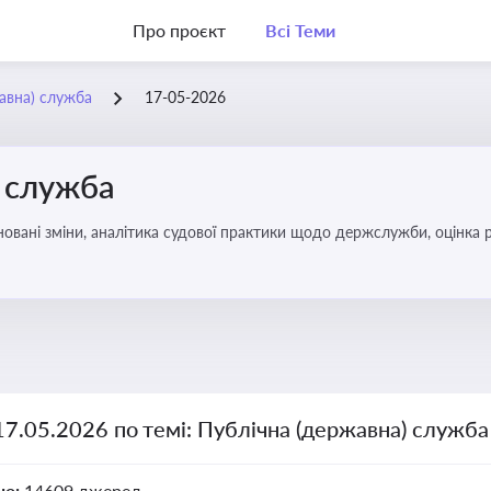
Про проєкт
Всі Теми
жавна) служба
17-05-2026
) служба
овані зміни, аналітика судової практики щодо держслужби, оцінка р
удові відносини в органах влади, дотримання етичних стандартів
17.05.2026 по темі: Публічна (державна) служба
но:
14609 джерел