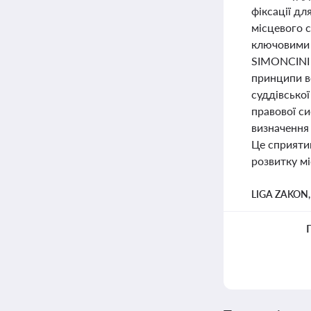
фіксації д
місцевого 
ключовими 
SIMONCINI 
принципи в
суддівсько
правової с
визначення
Це сприяти
розвитку мі
LIGA ZAKON