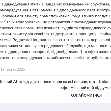
ля відшкодування збитків, завданих комунальними службами,
самоврядування. Встановлення відповідального балансоутри
кроками для захисту прав споживачів комунальних послуг. Є
v. San Marino ухвалив, що ретроактивне законодавче втручан
ерховенства права, незалежності суддів та справедливого с
ї етики, захисту від свавілля та дотримання принципу незмі
истеми. Водночас Національне агентство з питань державної
 важливих установ у сфері державної служби, що має посилит
ме підвищенню прозорості, відповідальності та ефективнос
сцевого самоврядування та забезпечення якісних публічних 
,
17 травня 2026
Повний AI-огляд дня та посилання на всі новини, статті, віде
сформований цей підсумо
ОЗНАЙОМИТИСЯ