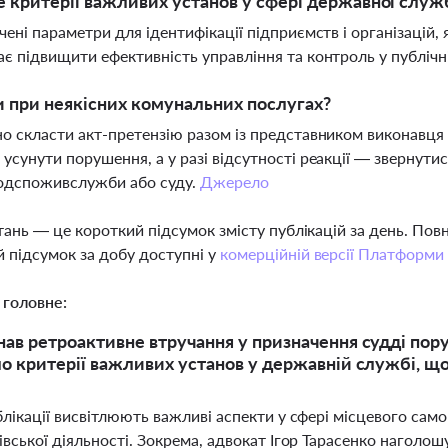
 критерії важливих установ у сфері державної слу
чені параметри для ідентифікації підприємств і організацій,
є підвищити ефективність управління та контроль у публічн
и при неякісних комунальних послугах?
о скласти акт-претензію разом із представником виконавця 
усунути порушення, а у разі відсутності реакції — звернути
дспоживслужби або суду.
Джерело
тань — це короткий підсумок змісту публікацій за день. По
 підсумок за добу доступні у
комерційній версії Платформи
 головне:
ав ретроактивне втручання у призначення судді пор
о критерії важливих установ у державній службі, що
лікації висвітлюють важливі аспекти у сфері місцевого само
вської діяльності. Зокрема, адвокат Ігор Тарасенко наголош