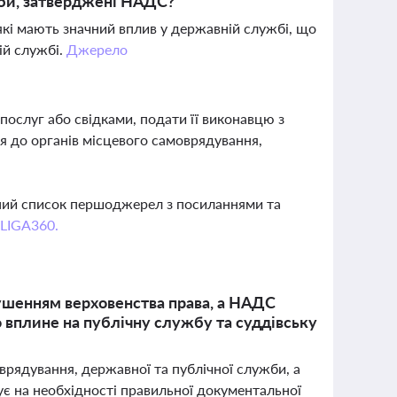
жби, затверджені НАДС?
 які мають значний вплив у державній службі, що
ій службі.
Джерело
послуг або свідками, подати її виконавцю з
ся до органів місцевого самоврядування,
вний список першоджерел з посиланнями та
 LIGA360.
ушенням верховенства права, а НАДС
 вплине на публічну службу та суддівську
врядування, державної та публічної служби, а
ує на необхідності правильної документальної