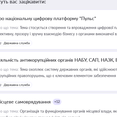
уть вас зацікавити:
ро національну цифрову платформу "Пульс"
о що тема:
Тема стосується створення та впровадження цифрової пл
ективну, прозору і зручну взаємодію бізнесу з органами виконавчої 
Державна служба
іяльність антикорупційних органів НАБУ, САП, НАЗК,
о що тема:
Тема охоплює систему державних органів, які здійснюють
рупційних правопорушень, що є ключовим елементом забезпечення п
 бізнесі
Державна служба
ісцеве самоврядування
+12
о що тема:
Організація та функціонування органів місцевої влади, я