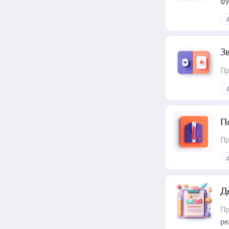
фу
З
Пр
П
Пр
Д
Пр
ре