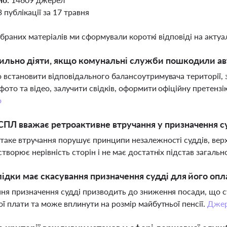
3 публікації за 17 травня
ібраних матеріалів ми сформували короткі відповіді на актуал
ильно діяти, якщо комунальні служби пошкодили а
 встановити відповідального балансоутримувача території,
фото та відео, залучити свідків, оформити офіційну претензію
о
ПЛ вважає ретроактивне втручання у призначення 
таке втручання порушує принципи незалежності суддів, вер
створює нерівність сторін і не має достатніх підстав загальн
лідки має скасування призначення судді для його опл
ня призначення судді призводить до зниження посади, що
ої плати та може вплинути на розмір майбутньої пенсії.
Дже