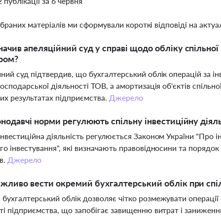
2 публікації за 6 червня
ібраних матеріалів ми сформували короткі відповіді на актуал
ачив апеляційний суд у справі щодо обліку спільної 
ром?
ний суд підтвердив, що бухгалтерський облік операцій за і
господарської діяльності ТОВ, а амортизація об'єктів спільно
их результатах підприємства.
Джерело
онодавчі норми регулюють спільну інвестиційну діял
інвестиційна діяльність регулюється Законом України "Про і
го інвестування", які визначають правовідносини та порядок
в.
Джерело
жливо вести окремий бухгалтерський облік при спіль
бухгалтерський облік дозволяє чітко розмежувати операції с
ті підприємства, що запобігає завищенню витрат і заниженн