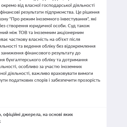
 окремо від власної господарської діяльності
 фінансові результати підприємства. Це рішення
кону "Про режим іноземного інвестування", які
 без створення юридичної особи. Суд також
дений між ТОВ та іноземним акціонерним
ває часткову власність на об'єкт після
яльності та ведення обліку без відокремлення
і заниження фінансового результату до
ня бухгалтерського обліку та дотримання
яльності, особливо за участю іноземних
ьної діяльності, важливо враховувати вимоги
ути податкових спорів і забезпечити прозорість
о, офіційні джерела, на основі яких
к