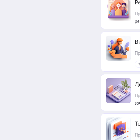
Р
Пр
ре
В
Пр
Д
Пр
зо
T
Пр