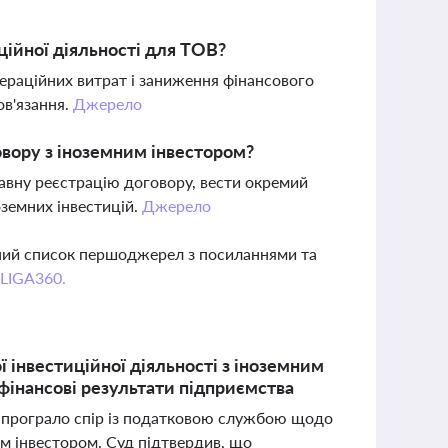
ційної діяльності для ТОВ?
ераційних витрат і заниження фінансового
ов'язання.
Джерело
овору з іноземним інвестором?
авну реєстрацію договору, вести окремий
земних інвестицій.
Джерело
вний список першоджерел з посиланнями та
 LIGA360.
 інвестиційної діяльності з іноземним
 фінансові результати підприємства
В програло спір із податковою службою щодо
ним інвестором. Суд підтвердив, що