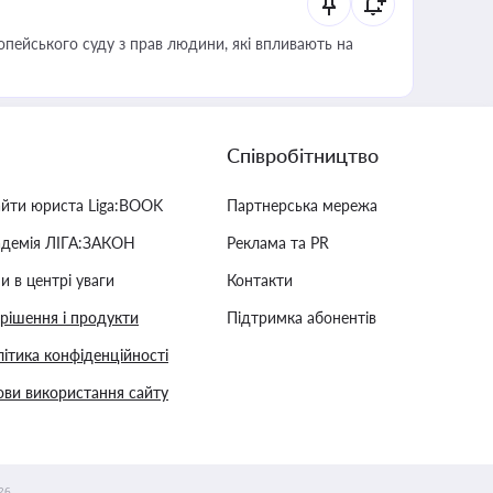
опейського суду з прав людини, які впливають на
Співробітництво
айти юриста Liga:BOOK
Партнерська мережа
адемія ЛІГА:ЗАКОН
Реклама та PR
и в центрі уваги
Контакти
 рішення і продукти
Підтримка абонентів
ітика конфіденційності
ви використання сайту
26.