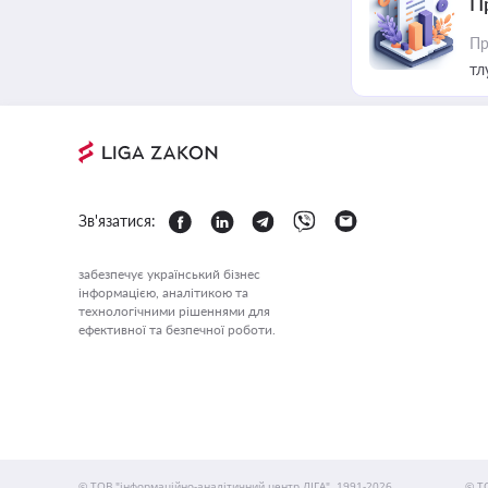
П
Пр
тл
Зв'язатися:
забезпечує український бізнес
інформацією, аналітикою та
технологічними рішеннями для
ефективної та безпечної роботи.
© ТОВ "інформаційно-аналітичний центр ЛІГА", 1991-2026.
© Т