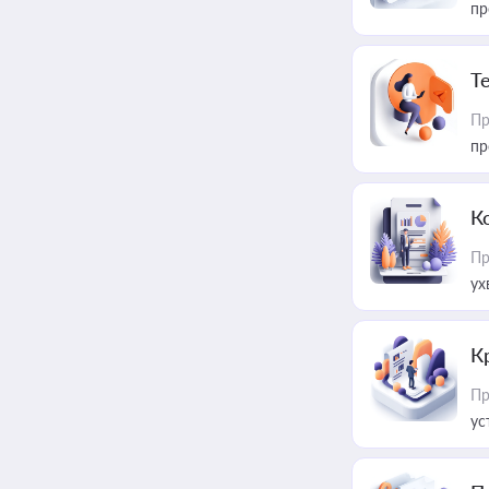
пр
T
Пр
пр
К
Пр
ух
К
Пр
ус