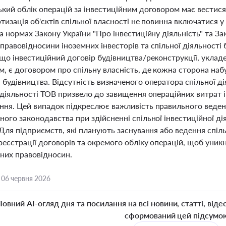
кий облік операцій за інвестиційним договором має вестися
тизація об'єктів спільної власності не повинна включатися у
а нормах Закону України "Про інвестиційну діяльність" та За
равовідносини іноземних інвесторів та спільної діяльності
 що інвестиційний договір будівництва/реконструкції, укла
, є договором про спільну власність, де кожна сторона набу
будівництва. Відсутність визначеного оператора спільної ді
 діяльності ТОВ призвело до завищення операційних витрат 
ння. Цей випадок підкреслює важливість правильного веден
ого законодавства при здійсненні спільної інвестиційної ді
 Для підприємств, які планують заснування або ведення спіл
еєстрації договорів та окремого обліку операцій, щоб уникн
них правовідносин.
,
06 червня 2026
Повний AI-огляд дня та посилання на всі новини, статті, віде
сформований цей підсумо