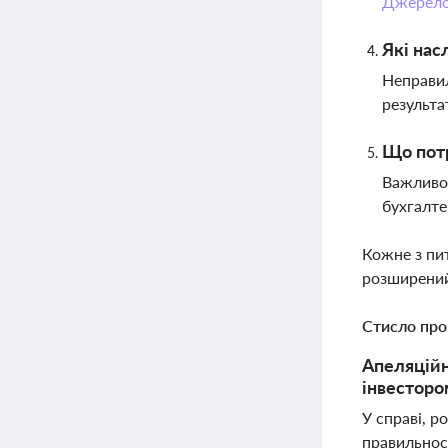
Джерел
Які нас
Неправил
результа
Що потр
Важливо 
бухгалте
Кожне з пи
розширений
Стисло про
Апеляційн
інвесторо
У справі, 
правильност