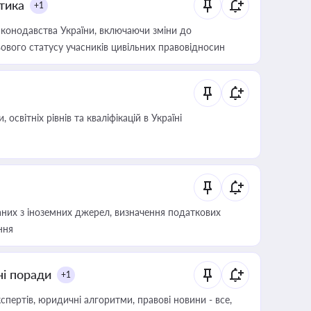
итика
+1
конодавства України, включаючи зміни до
ового статусу учасників цивільних правовідносин
світніх рівнів та кваліфікацій в Україні
аних з іноземних джерел, визначення податкових
ння
ні поради
+1
пертів, юридичні алгоритми, правові новини - все,