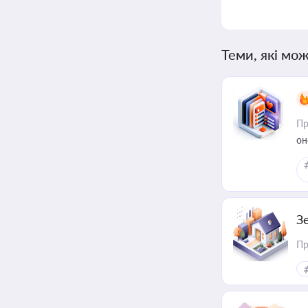
Теми, які мож
Пр
он
З
Пр