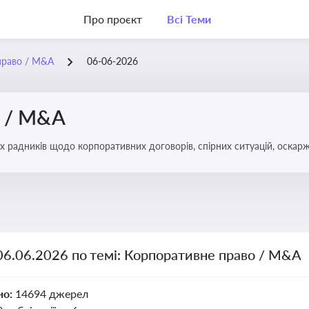
Про проєкт
Всі Теми
право / M&A
06-06-2026
о / M&A
х радників щодо корпоративних договорів, спірних ситуацій, оскарж
міноритарних акціонерів, впливу змін у правовому полі на корпорати
06.06.2026 по темі: Корпоративне право / M&A
но:
14694 джерел