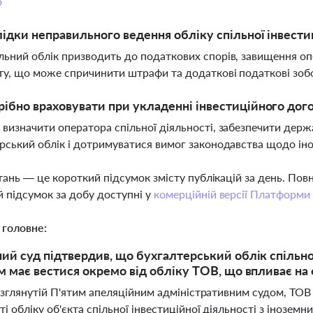
о
лідки неправильного ведення обліку спільної інвести
ьний облік призводить до податкових спорів, завищення оп
ту, що може спричинити штрафи та додаткові податкові зоб
ібно враховувати при укладенні інвестиційного дог
визначити оператора спільної діяльності, забезпечити держ
рський облік і дотримуватися вимог законодавства щодо іно
тань — це короткий підсумок змісту публікацій за день. По
 підсумок за добу доступні у
комерційній версії Платформи
 головне:
ий суд підтвердив, що бухгалтерський облік спільної
м має вестися окремо від обліку ТОВ, що впливає на
розглянутій П'ятим апеляційним адміністративним судом, ТО
і обліку об'єкта спільної інвестиційної діяльності з інозем