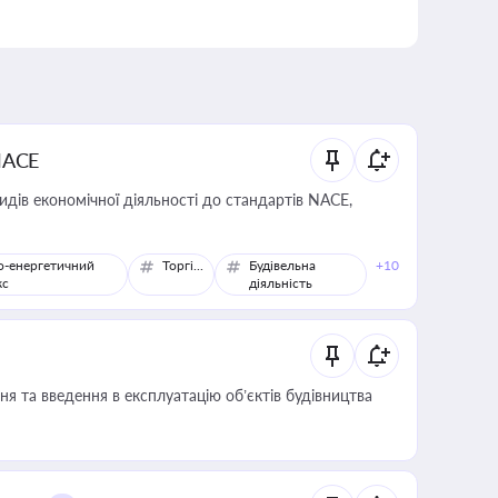
NACE
идів економічної діяльності до стандартів NACE,
о-енергетичний
Торгівля
Будівельна
+10
кс
діяльність
я та введення в експлуатацію об’єктів будівництва