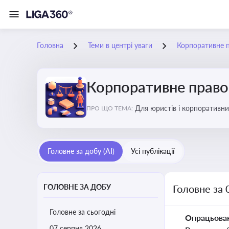
Головна
Теми в центрі уваги
Корпоративне 
Корпоративне прав
Для юристів і корпоративни
ПРО ЩО ТЕМА:
обов’язків мажоритарних і 
Головне за добу (AI)
Усі публікації
ГОЛОВНЕ ЗА ДОБУ
Головне за 
Головне за сьогодні
Опрацьова
07 серпня 2026