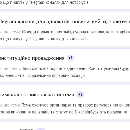
о що пишуть у Telegram каналах для нотаріусів
elegram канали для адвокатів: новини, кейси, практич
о що тема:
Огляди нормативних змін, судова практика, коментарі екс
о що пишуть у Telegram каналах для адвокатів
онституційне провадження
+1
о що тема:
Тема охоплює порядок здійснення Конституційним Судом
валення актів і формування правових позицій
римінально-виконавча система
+1
о що тема:
Тема охоплює організацію та правове регулювання викона
танов виконання покарань та статус осіб, які відбувають покарання