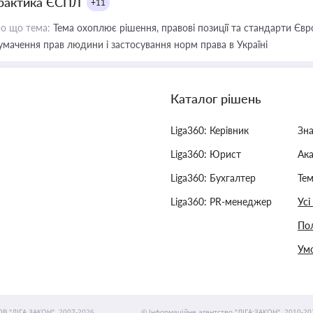
рактика ЄСПЛ
+11
о що тема:
Тема охоплює рішення, правові позиції та стандарти Євр
умачення прав людини і застосування норм права в Україні
Каталог рішень
Liga360: Керівник
Зн
Liga360: Юрист
Ак
Liga360: Бухгалтер
Тем
Liga360: PR-менеджер
Усі
Пол
Умо
ОВ "ЛІГА ЗАКОН", 2007-2026.
© Інформаційне агентство "ЛІГА:ЗАКОН", 2010-20