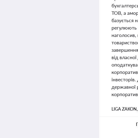
бухгалтерсь
ТОВ, а амор
базується н
регулюють п
наголосив,
товариством
завершення 
від власної
оподаткува
корпоративн
інвесторів.
державної р
корпоратив
LIGA ZAKON