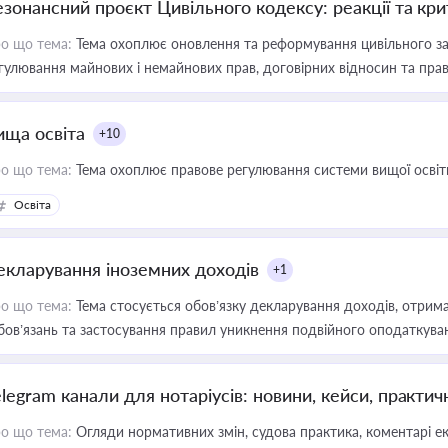
езонансний проєкт Цивільного кодексу: реакції та кр
о що тема:
Тема охоплює оновлення та реформування цивільного за
гулювання майнових і немайнових прав, договірних відносин та прав
ища освіта
+10
о що тема:
Тема охоплює правове регулювання системи вищої освіти, о
Освіта
екларування іноземних доходів
+1
о що тема:
Тема стосується обов’язку декларування доходів, отрим
бов’язань та застосування правил уникнення подвійного оподаткува
elegram канали для нотаріусів: новини, кейси, практич
о що тема:
Огляди нормативних змін, судова практика, коментарі екс