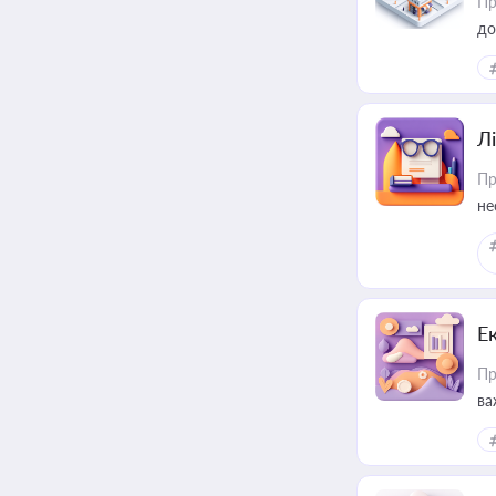
Пр
до
Лі
Пр
не
Е
Пр
ва
за