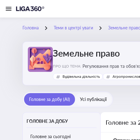
Головна
Теми в центрі уваги
Земельне прав
Земельне право
Регулювання прав та обов’я
ПРО ЩО ТЕМА:
прав власників, орендарів 
Будівельна діяльність
Агропромислов
Головне за добу (AI)
Усі публікації
ГОЛОВНЕ ЗА ДОБУ
Головне за 
Головне за сьогодні
Опрацьова