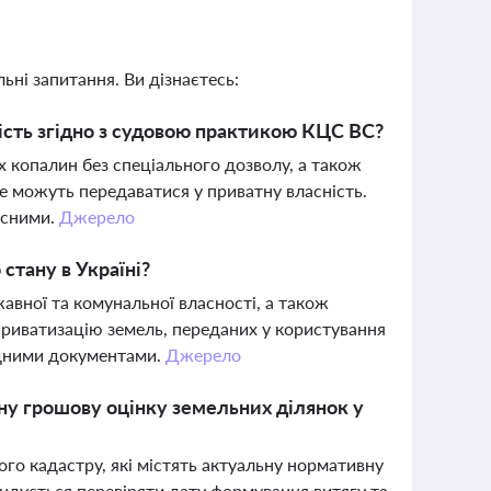
ьні запитання. Ви дізнаєтесь:
ість згідно з судовою практикою КЦС ВС?
 копалин без спеціального дозволу, а також
е можуть передаватися у приватну власність.
ійсними.
Джерело
стану в Україні?
авної та комунальної власності, а також
риватизацію земель, переданих у користування
відними документами.
Джерело
ну грошову оцінку земельних ділянок у
ого кадастру, які містять актуальну нормативну
ендується перевіряти дату формування витягу та