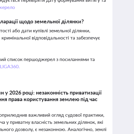
жерело
кларації щодо земельної ділянки?
ості або дати купівлі земельної ділянки,
 кримінальної відповідальності та забезпечує
вний список першоджерел з посиланнями та
 LIGA360.
у 2026 році: незаконність приватизації
ня права користування землею під час
у оприлюднив важливий огляд судової практики,
а у приватну власність земельних ділянок, які
ьного дозволу, є незаконною. Аналогічно, землі