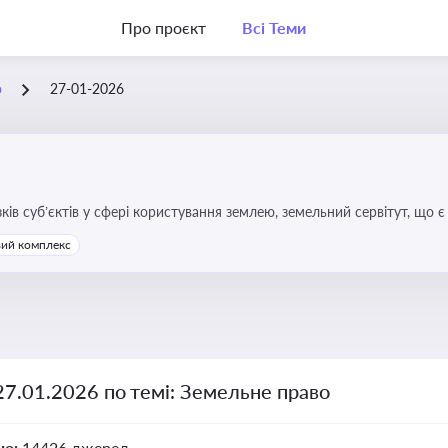
Про проєкт
Всі Теми
о
27-01-2026
зків суб’єктів у сфері користування землею, земельний сервітут, що
та держави, а також для ефективного управління земельними ресурс
ий комплекс
27.01.2026 по темі: Земельне право
но:
14426 джерел