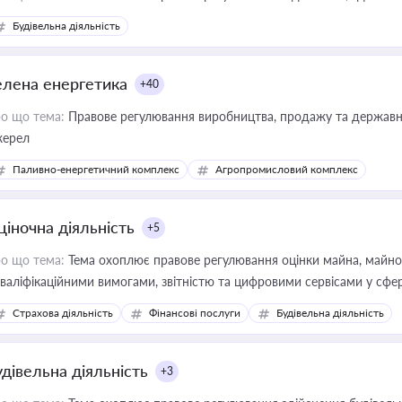
Будівельна діяльність
елена енергетика
+40
о що тема:
Правове регулювання виробництва, продажу та державної
ерел
Паливно-енергетичний комплекс
Агропромисловий комплекс
ціночна діяльність
+5
о що тема:
Тема охоплює правове регулювання оцінки майна, майнови
кваліфікаційними вимогами, звітністю та цифровими сервісами у сфер
дійних змін у цій сфері корисне для власника бізнесу, керівника, юр
Страхова діяльність
Фінансові послуги
Будівельна діяльність
иватизації, оренди державного майна, корпоративних угод і перевірки
удівельна діяльність
+3