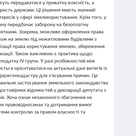
уть передаватися у приватну власність, а
ористь держави. Ці рішення мають значний
ересів у сфері землекористування. Крім того, у
тану передбачає заборону на безоплатну
инятками. Зокрема, можливе оформлення права
також на землю під нежитловими будівлями з
ізації права користування землею, збереження
тизації. Також важливою є практика щодо
податку IV групи. У разі розбіжностей між
ся орієнтуватися на актуальні дані витягів із
Держгеокадастру для з’ясування причин. Це
авильне застосування земельного законодавства
остовірних відомостей у декларації депутата з
ів. Хоча ознак незаконного збагачення не
них правовідносинах та дотримання вимог
теми контролю за правом власності та