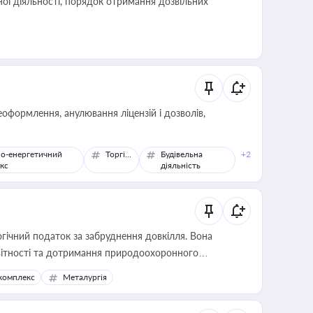
ої діяльності, порядок отримання дозвільних
оформлення, анулювання ліцензій і дозволів,
о-енергетичний
Торгівля
Будівельна
+2
кс
діяльність
гічний податок за забруднення довкілля. Вона
звітності та дотримання природоохоронного
комплекс
Металургія