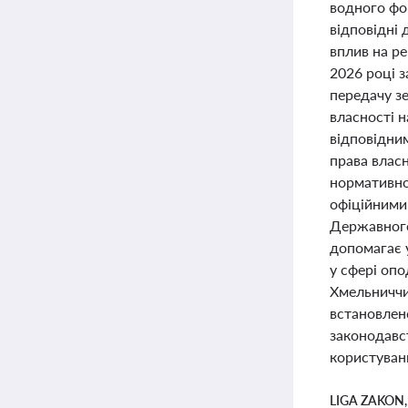
водного фон
відповідні
вплив на ре
2026 році 
передачу з
власності н
відповідни
права влас
нормативної
офіційними
Державного
допомагає 
у сфері опо
Хмельниччин
встановлен
законодавс
користуванн
LIGA ZAKON