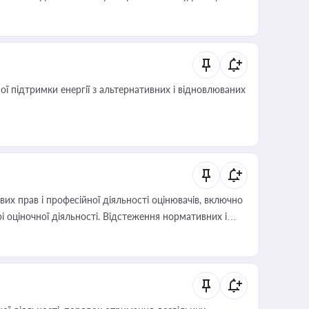
 підтримки енергії з альтернативних і відновлюваних
х прав і професійної діяльності оцінювачів, включно
і оціночної діяльності. Відстеження нормативних і
иста або бухгалтера під час оподаткування,
 статусу суб'єктів оціночної діяльності