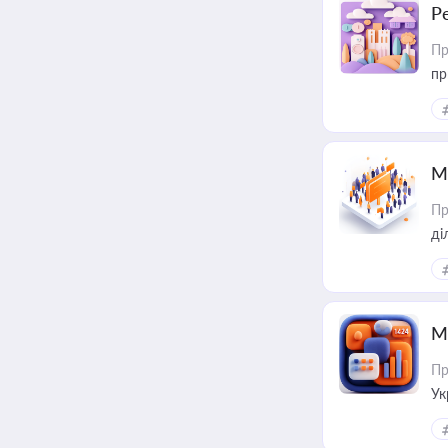
Р
Пр
пр
М
Пр
М
Пр
Ук
ін