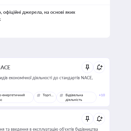
о, офіційні джерела, на основі яких
к
NACE
идів економічної діяльності до стандартів NACE,
о-енергетичний
Торгівля
Будівельна
+10
кс
діяльність
я та введення в експлуатацію об’єктів будівництва