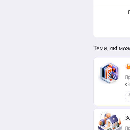
Теми, які мож
Пр
он
З
Пр