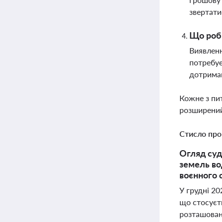
звертати
Що роби
Виявленн
потребує
дотриман
Кожне з пи
розширений
Стисло про
Огляд суд
земель во
воєнного 
У грудні 2
що стосуєть
розташован