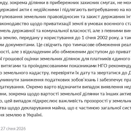
ду, зокрема ділянки в прибережних захисних смугах, не мож
 державні акти є недійсними і підлягають витребуванню на к
гулювання земельних правовідносин та захист державних інт
законодавство щодо приватизації землі в умовах воєнного с
емель державної та комунальної власності, але з певними в
а землю, передану у користування до 1 січня 2002 року, а 
ми документами. Це свідчить про тимчасове обмеження реал
ності, але з відкладеним або обмеженим доступом до прива
 грошової оцінки земельних ділянок для платників єдиного 
 витягами та проіндексованими показниками НГО рекомендуєть
 земельного кадастру, перевіряти їх дату та звертатися до 
уникнути заниження податкових зобов’язань і забезпечує пр
даткування. Окремо варто відзначити випадок виявлення нед
и, зокрема щодо вартості земельної ділянки та інших актив
о, цей випадок підкреслює важливість прозорості у земель
тва щодо декларування майна, що є частиною загальної сис
я землею в Україні.
,
27 січня 2026