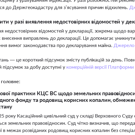
ся до Держгеокадастру для з’ясування причин відхилень.
Д
ти у разі виявлення недостовірних відомостей у де
я недостовірних відомостей у декларації, зокрема щодо варт
 внесення виправлень до декларації. Це допомагає уникнути
ня вимог законодавства про декларування майна.
Джерело
тань — це короткий підсумок змісту публікацій за день. По
 підсумок за добу доступні у
комерційній версії Платформи
 головне:
ової практики КЦС ВС щодо земельних правовідносин 
дного фонду та родовищ корисних копалин, обмежен
стану
025 року Касаційний цивільний суд у складі Верховного Суд
ся земельних правовідносин. Суд чітко визначив, що передач
і в межах розвіданих родовищ корисних копалин без спеціал