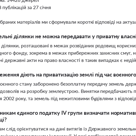
8 публікацій за 27 січня
ібраних матеріалів ми сформували короткі відповіді на актуал
ельні ділянки не можна передавати у приватну власн
 ділянки, розташовані в межах розвіданих родовищ корисних
дного фонду, зокрема в межах прибережних захисних смуг, н
ні державні акти на право власності в таких випадках є нед
еження діють на приватизацію землі під час воєнного 
воєнного стану заборонено безоплатну передачу земель держ
дозволів на розробку землеустрою. Винятки передбачають п
ня 2002 року, та земель під нежитловими будівлями з відпо
никам єдиного податку IV групи визначати норматив
ці?
м слід орієнтуватися на дані витягів із Державного земельн
оцінку з урахуванням індексації. У разі розбіжностей реком