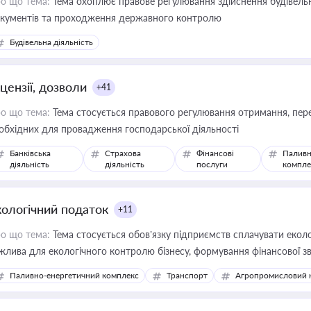
о що тема:
Тема охоплює правове регулювання здійснення будівельн
кументів та проходження державного контролю
Будівельна діяльність
цензії, дозволи
+41
о що тема:
Тема стосується правового регулювання отримання, пере
обхідних для провадження господарської діяльності
Банківська
Страхова
Фінансові
Паливн
діяльність
діяльність
послуги
компле
кологічний податок
+11
о що тема:
Тема стосується обов’язку підприємств сплачувати еколо
жлива для екологічного контролю бізнесу, формування фінансової 
конодавства
Паливно-енергетичний комплекс
Транспорт
Агропромисловий 