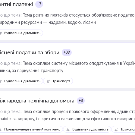
ентні платежі
+7
о що тема:
Тема рентних платежів стосується обов’язкових податков
иродними ресурсами — надрами, водою, лісами
Будівельна діяльність
ісцеві податки та збори
+39
о що тема:
Тема охоплює систему місцевого оподаткування в Україні
ділянки, за паркування транспорту
Будівельна діяльність
Транспорт
іжнародна технічна допомога
+8
о що тема:
Тема охоплює процеси правового оформлення, адміністр
раїні з-за кордону, і є критично важливою для ефективного використ
фраструктурних проєктів
Паливно-енергетичний комплекс
Будівельна діяльність
Транспо