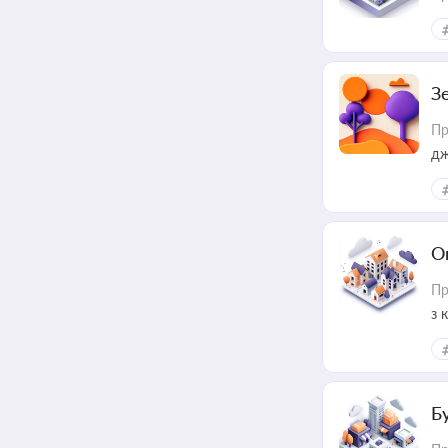
З
Пр
дж
О
Пр
з 
ме
пр
Б