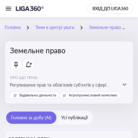
ВХІД ДО LIGA360
Головна
Теми в центрі уваги
Земельне право
Земельне право
ПРО ЩО ТЕМА:
Регулювання прав та обов’язків суб’єктів у сфері
користування землею, земельний сервітут, що є
Будівельна діяльність
Агропромисловий комплекс
критично важливим для захисту майнових прав
власників, орендарів та держави, а також для
ефективного управління земельними ресурсами
Головне за добу (AI)
Усі публікації