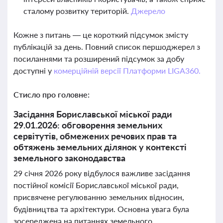
сталому розвитку територій.
Джерело
Кожне з питань — це короткий підсумок змісту
публікацій за день. Повний список першоджерел з
посиланнями та розширений підсумок за добу
доступні у
комерційній версії Платформи LIGA360.
Стисло про головне:
Засідання Бориславської міської ради
29.01.2026: обговорення земельних
сервітутів, обмежених речових прав та
обтяжень земельних ділянок у контексті
земельного законодавства
29 січня 2026 року відбулося важливе засідання
постійної комісії Бориславської міської ради,
присвячене регулюванню земельних відносин,
будівництва та архітектури. Основна увага була
зосереджена на питаннях земельного