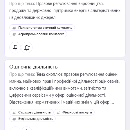
Про що тема:
Правове регулювання виробництва,
продажу та державної підтримки енергії з альтернативних
і відновлюваних джерел
Паливно-енергетичний комплекс
Агропромисловий комплекс
Оціночна діяльність
Про що тема:
Тема охоплює правове регулювання оцінки
майна, майнових прав і професійної діяльності оцінювачів,
включно з кваліфікаційними вимогами, звітністю та
цифровими сервісами у сфері оціночної діяльності.
Відстеження нормативних і медійних змін у цій сфері
корисне для власника бізнесу, керівника, юриста або
Страхова діяльність
Фінансові послуги
бухгалтера під час оподаткування, приватизації, оренди
Будівельна діяльність
державного майна, корпоративних угод і перевірки
статусу суб'єктів оціночної діяльності