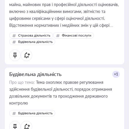
майна, майнових прав і професійної діяльності оцінювачів,
включно з кваліфікаційними вимогами, звітністю та
цифровими сервісами у сфері оціночної діяльності.
Відстеження нормативних і медійних змін у цій сфері
корисне для власника бізнесу, керівника, юриста або
Страхова діяльність
Фінансові послуги
бухгалтера під час оподаткування, приватизації, оренди
Будівельна діяльність
державного майна, корпоративних угод і перевірки
статусу суб'єктів оціночної діяльності
Будівельна діяльність
+1
Про що тема:
Тема охоплює правове регулювання
здійснення будівельної діяльності, порядок отримання
дозвільних документів та проходження державного
контролю
Будівельна діяльність