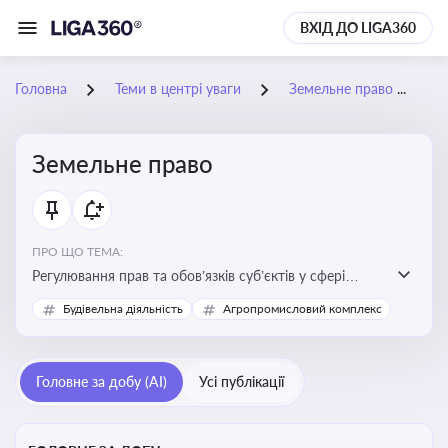
ВХІД ДО LIGA360
Головна
Теми в центрі уваги
Земельне право
Земельне право
ПРО ЩО ТЕМА:
Регулювання прав та обов’язків суб’єктів у сфері
користування землею, земельний сервітут, що є
Будівельна діяльність
Агропромисловий комплекс
критично важливим для захисту майнових прав
власників, орендарів та держави, а також для
ефективного управління земельними ресурсами
Головне за добу (AI)
Усі публікації