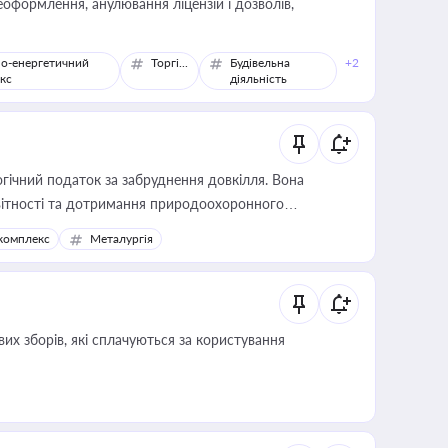
оформлення, анулювання ліцензій і дозволів,
о-енергетичний
Торгівля
Будівельна
+2
кс
діяльність
гічний податок за забруднення довкілля. Вона
звітності та дотримання природоохоронного
комплекс
Металургія
их зборів, які сплачуються за користування