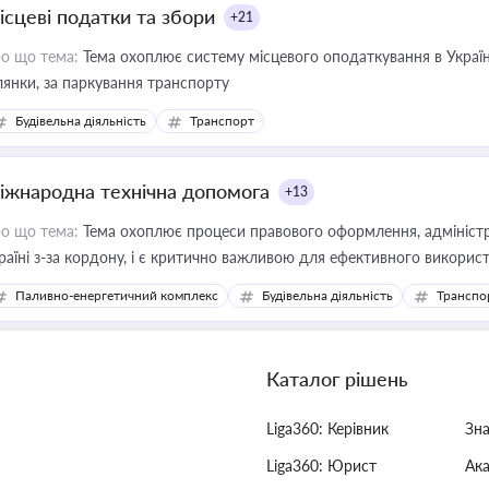
ісцеві податки та збори
+21
о що тема:
Тема охоплює систему місцевого оподаткування в Україні
ділянки, за паркування транспорту
Будівельна діяльність
Транспорт
іжнародна технічна допомога
+13
о що тема:
Тема охоплює процеси правового оформлення, адміністр
раїні з-за кордону, і є критично важливою для ефективного використ
фраструктурних проєктів
Паливно-енергетичний комплекс
Будівельна діяльність
Транспо
Каталог рішень
Liga360: Керівник
Зн
Liga360: Юрист
Ак