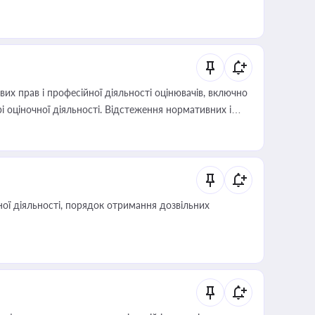
х прав і професійної діяльності оцінювачів, включно
і оціночної діяльності. Відстеження нормативних і
иста або бухгалтера під час оподаткування,
 статусу суб'єктів оціночної діяльності
ої діяльності, порядок отримання дозвільних