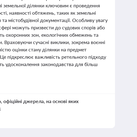
лі земельної ділянки ключовим є проведення
ті, наявності обтяжень, таких як земельні
я та містобудівної документації. Особливу увагу
 сфері можуть призвести до судових спорів або
сть охоронних зон, екологічних обмежень та
. Враховуючи сучасні виклики, зокрема воєнні
істю оцінки стану ділянки на предмет
 Це підкреслює важливість ретельного підходу
сть удосконалення законодавства для більш
о, офіційні джерела, на основі яких
к