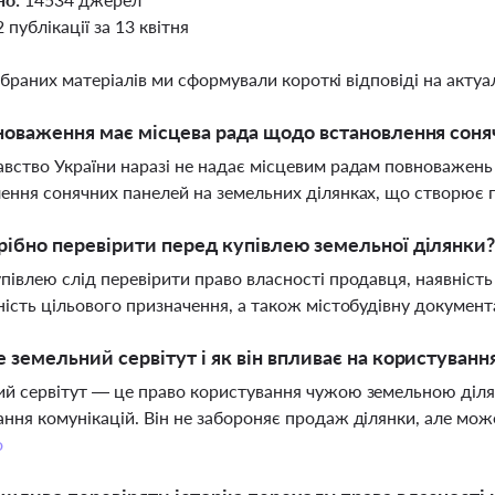
2 публікації за 13 квітня
ібраних матеріалів ми сформували короткі відповіді на актуал
новаження має місцева рада щодо встановлення соня
вство України наразі не надає місцевим радам повноважен
ення сонячних панелей на земельних ділянках, що створює п
ібно перевірити перед купівлею земельної ділянки
півлею слід перевірити право власності продавця, наявність 
ність цільового призначення, а також містобудівну докумен
 земельний сервітут і як він впливає на користуванн
й сервітут — це право користування чужою земельною діля
ння комунікацій. Він не забороняє продаж ділянки, але мо
о