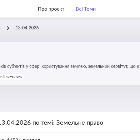
Про проєкт
Всі Теми
о
13-04-2026
зків суб’єктів у сфері користування землею, земельний сервітут, що
та держави, а також для ефективного управління земельними ресурс
ий комплекс
13.04.2026 по темі: Земельне право
но:
14534 джерел