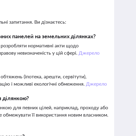
ьні запитання. Ви дізнаєтесь:
чних панелей на земельних ділянках?
ь розробляти нормативні акти щодо
равову невизначеність у цій сфері.
Джерело
?
обтяжень (іпотека, арешти, сервітути),
тацію і можливі екологічні обмеження.
Джерело
я ділянкою?
нкою для певних цілей, наприклад, проходу або
же обмежувати її використання новим власником.