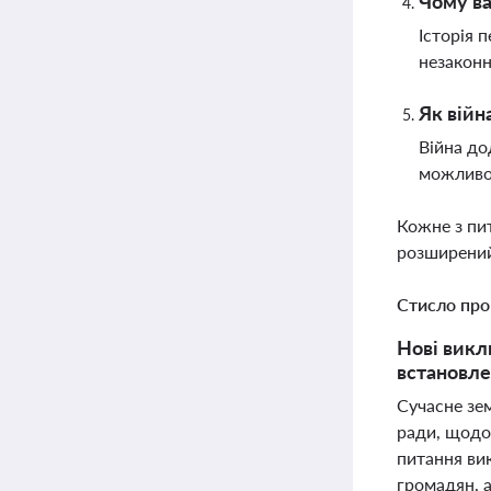
Чому ва
Історія 
незаконн
Як війн
Війна до
можливог
Кожне з пи
розширений
Стисло про
Нові викл
встановле
Сучасне зе
ради, щодо
питання вик
громадян, а