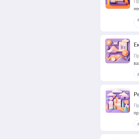
Пр
не
Е
Пр
ва
за
Р
Пр
пр