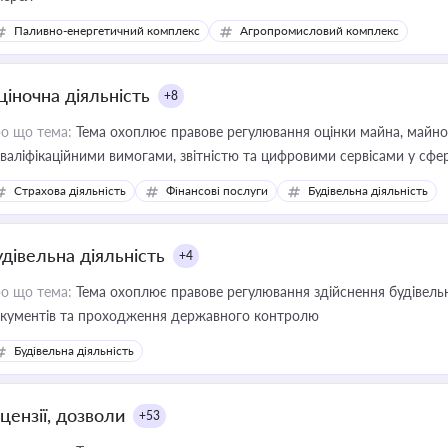
Паливно-енергетичний комплекс
Агропромисловий комплекс
ціночна діяльність
+8
о що тема:
Тема охоплює правове регулювання оцінки майна, майнови
кваліфікаційними вимогами, звітністю та цифровими сервісами у сфер
дійних змін у цій сфері корисне для власника бізнесу, керівника, юр
Страхова діяльність
Фінансові послуги
Будівельна діяльність
иватизації, оренди державного майна, корпоративних угод і перевірки
удівельна діяльність
+4
о що тема:
Тема охоплює правове регулювання здійснення будівельн
кументів та проходження державного контролю
Будівельна діяльність
цензії, дозволи
+53