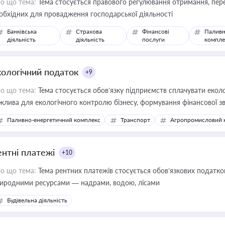
о що тема:
Тема стосується правового регулювання отримання, пере
обхідних для провадження господарської діяльності
Банківська
Страхова
Фінансові
Паливн
діяльність
діяльність
послуги
компле
кологічний податок
+9
о що тема:
Тема стосується обов’язку підприємств сплачувати еколо
жлива для екологічного контролю бізнесу, формування фінансової 
конодавства
Паливно-енергетичний комплекс
Транспорт
Агропромисловий 
ентні платежі
+10
о що тема:
Тема рентних платежів стосується обов’язкових податков
иродними ресурсами — надрами, водою, лісами
Будівельна діяльність