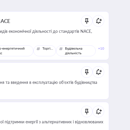
NACE
идів економічної діяльності до стандартів NACE,
о-енергетичний
Торгівля
Будівельна
+10
кс
діяльність
я та введення в експлуатацію об’єктів будівництва
 підтримки енергії з альтернативних і відновлюваних