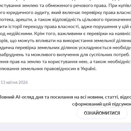
ристування землею та обмеженого речового права. При купів
о юридичного аудиту, який включає перевірку права власнос
іпотека, арешти, а також відповідність цільового призначенн
ити історії переходу права власності, адже порушення у цій
од недійсними. Крім того, важливими є перевірки на наявні
орів, що можуть впливати на використання земельної ділянки
идична перевірка земельних ділянок ускладнюється необхідн
 забруднень та можливого вилучення для суспільних потреб.
ння прав на землю та користування нею, а також необхідні
улювання земельних правовідносин в Україні.
,
13 квітня 2026
Повний AI-огляд дня та посилання на всі новини, статті, віде
сформований цей підсумо
ОЗНАЙОМИТИСЯ