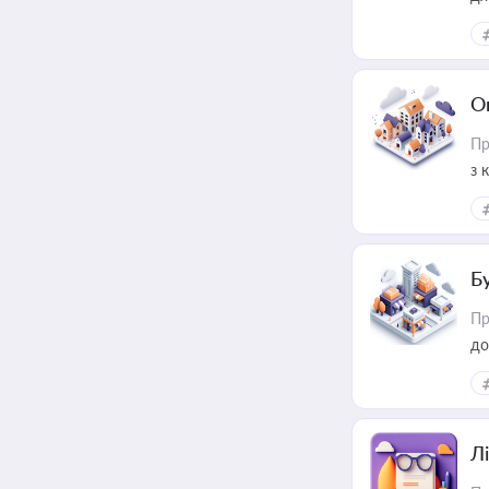
О
Пр
з 
ме
пр
Б
Пр
до
Лі