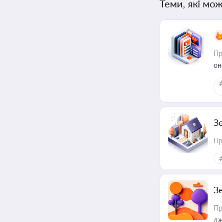
Теми, які мож
Пр
он
З
Пр
З
Пр
дж