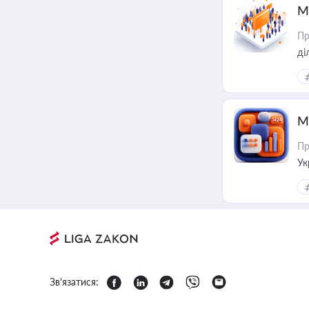
М
Пр
М
Пр
Ук
ін
Зв'язатися: