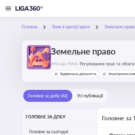
Головна
Теми в центрі уваги
Земельне прав
Земельне право
Регулювання прав та обов’я
ПРО ЩО ТЕМА:
прав власників, орендарів 
Будівельна діяльність
Агропромислов
Головне за добу (AI)
Усі публікації
ГОЛОВНЕ ЗА ДОБУ
Головне за 
Головне за сьогодні
Опрацьова