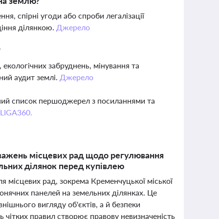
 на землю?
ня, спірні угоди або спроби легалізації
діння ділянкою.
Джерело
?
, екологічних забруднень, мінування та
ий аудит землі.
Джерело
вний список першоджерел з посиланнями та
 LIGA360.
важень місцевих рад щодо регулювання
льних ділянок перед купівлею
я місцевих рад, зокрема Кременчуцької міської
онячних панелей на земельних ділянках. Це
нішнього вигляду об'єктів, а й безпеки
ть чітких правил створює правову невизначеність