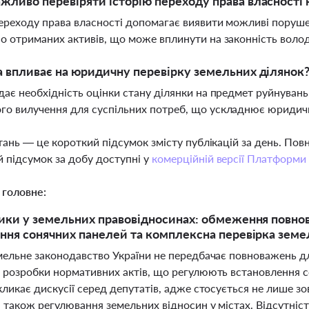
жливо перевіряти історію переходу права власності
переходу права власності допомагає виявити можливі порушен
о отриманих активів, що може вплинути на законність воло
а впливає на юридичну перевірку земельних ділянок
дає необхідність оцінки стану ділянки на предмет руйнувань
о вилучення для суспільних потреб, що ускладнює юридичн
тань — це короткий підсумок змісту публікацій за день. По
 підсумок за добу доступні у
комерційній версії Платформи
 головне:
ики у земельних правовідносинах: обмеження повно
ння сонячних панелей та комплексна перевірка земе
мельне законодавство України не передбачає повноважень дл
 розробки нормативних актів, що регулюють встановлення с
ликає дискусії серед депутатів, адже стосується не лише зов
 також регулювання земельних відносин у містах. Відсутніс