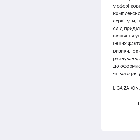
у сфері ко
комплексног
сервітути, 
слід приділ
визнання уг
інших факт
ризики, юр
руйнувань,
до оформле
чіткого рег
LIGA ZAKON