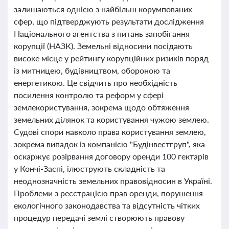
залишаються однією з найбільш корумпованих
сфер, що підтверджують результати дослідження
Національного агентства з питань запобігання
корупції (НАЗК). Земельні відносини посідають
високе місце у рейтингу корупційних ризиків поряд
із митницею, будівництвом, обороною та
енергетикою. Це свідчить про необхідність
посилення контролю та реформ у сфері
землекористування, зокрема щодо обтяження
земельних ділянок та користування чужою землею.
Судові спори навколо права користування землею,
зокрема випадок із компанією "Будінвестгруп", яка
оскаржує розірвання договору оренди 100 гектарів
у Кончі-Заспі, ілюструють складність та
неоднозначність земельних правовідносин в Україні.
Проблеми з реєстрацією прав оренди, порушення
екологічного законодавства та відсутність чітких
процедур передачі землі створюють правову