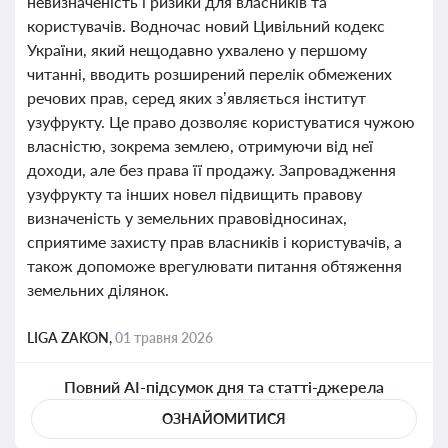
невизначеність і ризики для власників та
користувачів. Водночас новий Цивільний кодекс
України, який нещодавно ухвалено у першому
читанні, вводить розширений перелік обмежених
речових прав, серед яких з’являється інститут
узуфрукту. Це право дозволяє користуватися чужою
власністю, зокрема землею, отримуючи від неї
доходи, але без права її продажу. Запровадження
узуфрукту та інших новел підвищить правову
визначеність у земельних правовідносинах,
сприятиме захисту прав власників і користувачів, а
також допоможе врегулювати питання обтяження
земельних ділянок.
LIGA ZAKON,
01 травня 2026
Повний AI-підсумок дня та статті-джерела
ОЗНАЙОМИТИСЯ