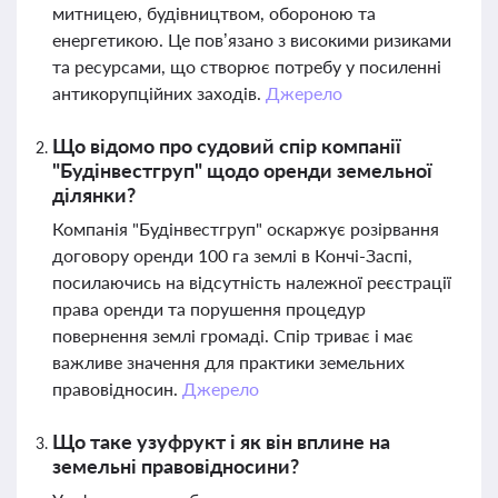
митницею, будівництвом, обороною та
енергетикою. Це пов’язано з високими ризиками
та ресурсами, що створює потребу у посиленні
антикорупційних заходів.
Джерело
Що відомо про судовий спір компанії
"Будінвестгруп" щодо оренди земельної
ділянки?
Компанія "Будінвестгруп" оскаржує розірвання
договору оренди 100 га землі в Кончі-Заспі,
посилаючись на відсутність належної реєстрації
права оренди та порушення процедур
повернення землі громаді. Спір триває і має
важливе значення для практики земельних
правовідносин.
Джерело
Що таке узуфрукт і як він вплине на
земельні правовідносини?