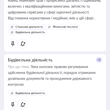
майна, майнових прав і професійної діяльності оцінювачів,
включно з кваліфікаційними вимогами, звітністю та
цифровими сервісами у сфері оціночної діяльності.
Відстеження нормативних і медійних змін у цій сфері
корисне для власника бізнесу, керівника, юриста або
Страхова діяльність
Фінансові послуги
бухгалтера під час оподаткування, приватизації, оренди
Будівельна діяльність
державного майна, корпоративних угод і перевірки
статусу суб'єктів оціночної діяльності
Будівельна діяльність
+2
Про що тема:
Тема охоплює правове регулювання
здійснення будівельної діяльності, порядок отримання
дозвільних документів та проходження державного
контролю
Будівельна діяльність