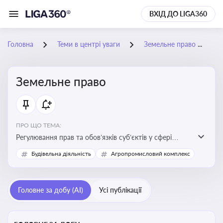
ВХІД ДО LIGA360
Головна
Теми в центрі уваги
Земельне право
Земельне право
ПРО ЩО ТЕМА:
Регулювання прав та обов’язків суб’єктів у сфері
користування землею, земельний сервітут, що є
Будівельна діяльність
Агропромисловий комплекс
критично важливим для захисту майнових прав
власників, орендарів та держави, а також для
ефективного управління земельними ресурсами
Головне за добу (AI)
Усі публікації