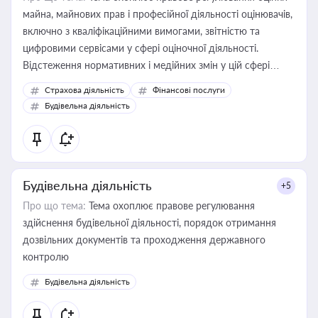
майна, майнових прав і професійної діяльності оцінювачів,
включно з кваліфікаційними вимогами, звітністю та
цифровими сервісами у сфері оціночної діяльності.
Відстеження нормативних і медійних змін у цій сфері
корисне для власника бізнесу, керівника, юриста або
Страхова діяльність
Фінансові послуги
бухгалтера під час оподаткування, приватизації, оренди
Будівельна діяльність
державного майна, корпоративних угод і перевірки
статусу суб'єктів оціночної діяльності
Будівельна діяльність
+5
Про що тема:
Тема охоплює правове регулювання
здійснення будівельної діяльності, порядок отримання
дозвільних документів та проходження державного
контролю
Будівельна діяльність