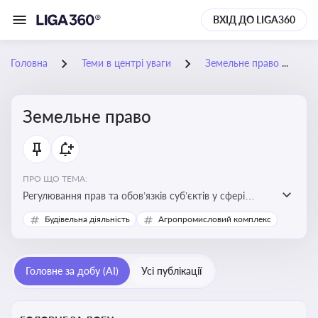
ВХІД ДО LIGA360
Головна
Теми в центрі уваги
Земельне право
Земельне право
ПРО ЩО ТЕМА:
Регулювання прав та обов’язків суб’єктів у сфері
користування землею, земельний сервітут, що є
Будівельна діяльність
Агропромисловий комплекс
критично важливим для захисту майнових прав
власників, орендарів та держави, а також для
ефективного управління земельними ресурсами
Головне за добу (AI)
Усі публікації