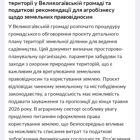
території у Великогаївській громаді та
податкові рекомендації для агробізнесу
щодо земельних правовідносин
У Великогаївській громаді розпочато процедуру
громадського обговорення проєкту детального
плану території земельної ділянки для ведення
садівництва. Цей документ визначає просторово-
планувальну організацію, параметри забудови та
заходи з охорони природних територій, що є
важливим для врегулювання земельних
правовідносин та користування землею. Проєкт
відповідає чинному земельному та містобудівному
законодавству, а громадськість має можливість
подавати зауваження та пропозиції до кінця травня
2026 року. В аграрному секторі особливу увагу
приділено питанням оформлення права
користування землею, що безпосередньо впливає
на можливість списання витрат та податкові
зобов’язання фермерських господарств. Роз’яснення