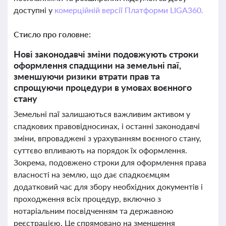
доступні у
комерційній версії Платформи LIGA360.
Стисло про головне:
Нові законодавчі зміни подовжують строки
оформлення спадщини на земельні паї,
зменшуючи ризики втрати прав та
спрощуючи процедури в умовах воєнного
стану
Земельні паї залишаються важливим активом у
спадкових правовідносинах, і останні законодавчі
зміни, впроваджені з урахуванням воєнного стану,
суттєво впливають на порядок їх оформлення.
Зокрема, подовжено строки для оформлення права
власності на землю, що дає спадкоємцям
додатковий час для збору необхідних документів і
проходження всіх процедур, включно з
нотаріальним посвідченням та державною
реєстрацією. Це спрямовано на зменшення