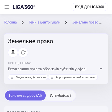
ВХІД ДО LIGA360
Головна
Теми в центрі уваги
Земельне право
Земельне право
ПРО ЩО ТЕМА:
Регулювання прав та обов’язків суб’єктів у сфері
користування землею, земельний сервітут, що є
Будівельна діяльність
Агропромисловий комплекс
критично важливим для захисту майнових прав
власників, орендарів та держави, а також для
ефективного управління земельними ресурсами
Головне за добу (AI)
Усі публікації