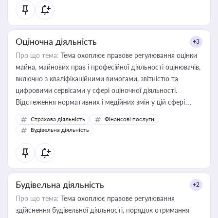
Оціночна діяльність
+3
Про що тема:
Тема охоплює правове регулювання оцінки
майна, майнових прав і професійної діяльності оцінювачів,
включно з кваліфікаційними вимогами, звітністю та
цифровими сервісами у сфері оціночної діяльності.
Відстеження нормативних і медійних змін у цій сфері
корисне для власника бізнесу, керівника, юриста або
Страхова діяльність
Фінансові послуги
бухгалтера під час оподаткування, приватизації, оренди
Будівельна діяльність
державного майна, корпоративних угод і перевірки
статусу суб'єктів оціночної діяльності
Будівельна діяльність
+2
Про що тема:
Тема охоплює правове регулювання
здійснення будівельної діяльності, порядок отримання