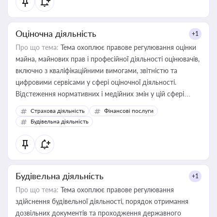
Оціночна діяльність
+1
Про що тема:
Тема охоплює правове регулювання оцінки
майна, майнових прав і професійної діяльності оцінювачів,
включно з кваліфікаційними вимогами, звітністю та
цифровими сервісами у сфері оціночної діяльності.
Відстеження нормативних і медійних змін у цій сфері
корисне для власника бізнесу, керівника, юриста або
Страхова діяльність
Фінансові послуги
бухгалтера під час оподаткування, приватизації, оренди
Будівельна діяльність
державного майна, корпоративних угод і перевірки
статусу суб'єктів оціночної діяльності
Будівельна діяльність
+1
Про що тема:
Тема охоплює правове регулювання
здійснення будівельної діяльності, порядок отримання
дозвільних документів та проходження державного