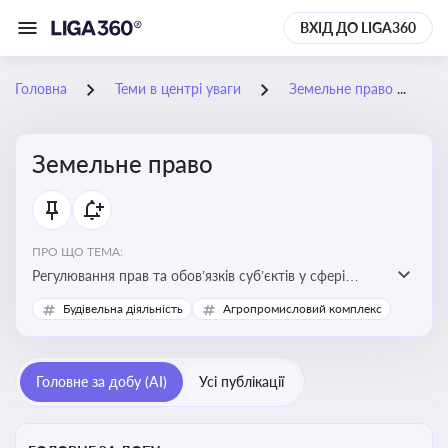
ВХІД ДО LIGA360
Головна
Теми в центрі уваги
Земельне право
Земельне право
ПРО ЩО ТЕМА:
Регулювання прав та обов’язків суб’єктів у сфері
користування землею, земельний сервітут, що є
Будівельна діяльність
Агропромисловий комплекс
критично важливим для захисту майнових прав
власників, орендарів та держави, а також для
ефективного управління земельними ресурсами
Головне за добу (AI)
Усі публікації