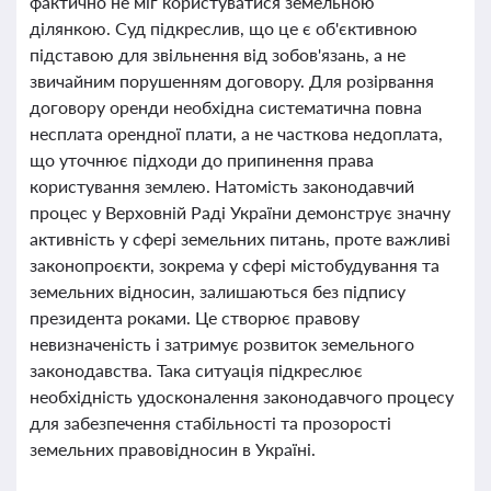
фактично не міг користуватися земельною
ділянкою. Суд підкреслив, що це є об'єктивною
підставою для звільнення від зобов'язань, а не
звичайним порушенням договору. Для розірвання
договору оренди необхідна систематична повна
несплата орендної плати, а не часткова недоплата,
що уточнює підходи до припинення права
користування землею. Натомість законодавчий
процес у Верховній Раді України демонструє значну
активність у сфері земельних питань, проте важливі
законопроєкти, зокрема у сфері містобудування та
земельних відносин, залишаються без підпису
президента роками. Це створює правову
невизначеність і затримує розвиток земельного
законодавства. Така ситуація підкреслює
необхідність удосконалення законодавчого процесу
для забезпечення стабільності та прозорості
земельних правовідносин в Україні.