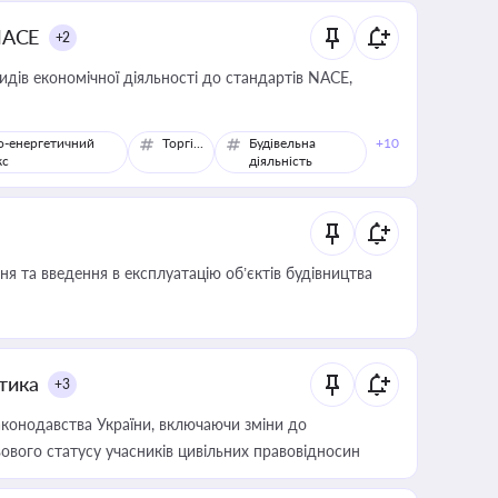
NACE
+2
идів економічної діяльності до стандартів NACE,
о-енергетичний
Торгівля
Будівельна
+10
кс
діяльність
я та введення в експлуатацію об’єктів будівництва
итика
+3
конодавства України, включаючи зміни до
ового статусу учасників цивільних правовідносин