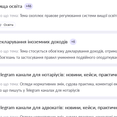
ища освіта
+46
о що тема:
Тема охоплює правове регулювання системи вищої освіти, о
Освіта
екларування іноземних доходів
+6
о що тема:
Тема стосується обов’язку декларування доходів, отрим
бов’язань та застосування правил уникнення подвійного оподаткува
elegram канали для нотаріусів: новини, кейси, практич
о що тема:
Огляди нормативних змін, судова практика, коментарі екс
о що пишуть у Telegram каналах для нотаріусів
elegram канали для адвокатів: новини, кейси, практич
о що тема:
Огляди нормативних змін, судова практика, коментарі екс