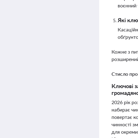
воєнний 
Які клю
Касаційн
обґрунто
Кожне з пи
розширений
Стисло про
Ключові з
громадянс
2026 рік ро
набирає чин
повертає ко
чинності з
для окреми