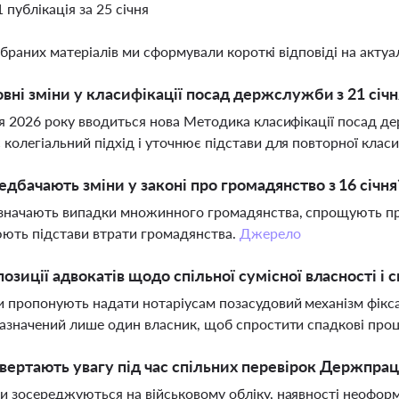
1 публікація за 25 січня
ібраних матеріалів ми сформували короткі відповіді на актуал
овні зміни у класифікації посад держслужби з 21 січн
ня 2026 року вводиться нова Методика класифікації посад де
 колегіальний підхід і уточнює підстави для повторної класи
дбачають зміни у законі про громадянство з 16 січня
значають випадки множинного громадянства, спрощують про
ють підстави втрати громадянства.
Джерело
позиції адвокатів щодо спільної сумісної власності і
 пропонують надати нотаріусам позасудовий механізм фікса
зазначений лише один власник, щоб спростити спадкові про
вертають увагу під час спільних перевірок Держпрац
и зосереджуються на військовому обліку, наявності неофор