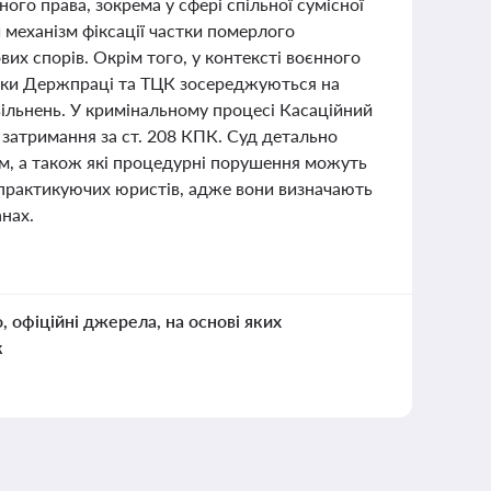
ого права, зокрема у сфері спільної сумісної
механізм фіксації частки померлого
их спорів. Окрім того, у контексті воєнного
ірки Держпраці та ТЦК зосереджуються на
вільнень. У кримінальному процесі Касаційний
затримання за ст. 208 КПК. Суд детально
им, а також які процедурні порушення можуть
я практикуючих юристів, адже вони визначають
нах.
о, офіційні джерела, на основі яких
к