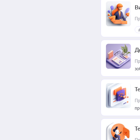
В
Пр
Д
Пр
зо
T
Пр
пр
T
Пр