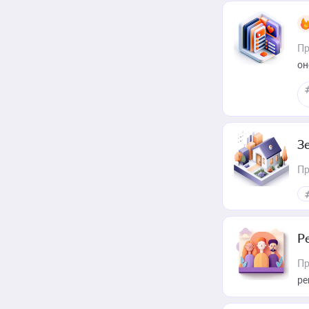
Пр
он
З
Пр
Р
Пр
ре