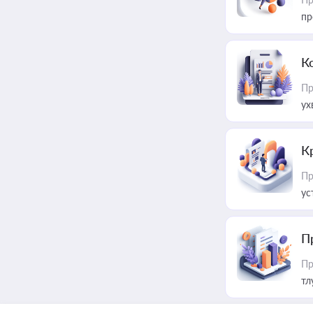
пр
К
Пр
ух
К
Пр
ус
П
Пр
тл