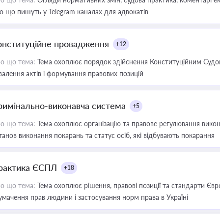
о що пишуть у Telegram каналах для адвокатів
онституційне провадження
+12
о що тема:
Тема охоплює порядок здійснення Конституційним Судом
валення актів і формування правових позицій
римінально-виконавча система
+5
о що тема:
Тема охоплює організацію та правове регулювання викона
танов виконання покарань та статус осіб, які відбувають покарання
рактика ЄСПЛ
+18
о що тема:
Тема охоплює рішення, правові позиції та стандарти Євр
умачення прав людини і застосування норм права в Україні