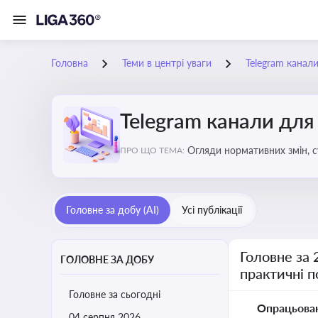
Головна
Теми в центрі уваги
Telegram канали
Telegram канали для
Огляди нормативних змін, с
ПРО ЩО ТЕМА:
Telegram каналах
Головне за добу (AI)
Усі публікації
Головне за 
ГОЛОВНЕ ЗА ДОБУ
практичні 
Головне за сьогодні
Опрацьова
04 серпня 2026