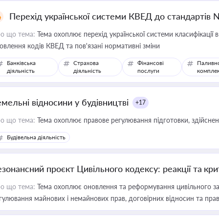
Перехід української системи КВЕД до стандартів 
о що тема:
Тема охоплює перехід української системи класифікації в
овлення кодів КВЕД та пов'язані нормативні зміни
Банківська
Страхова
Фінансові
Паливн
діяльність
діяльність
послуги
компле
емельні відносини у будівництві
+17
о що тема:
Тема охоплює правове регулювання підготовки, здійсненн
Будівельна діяльність
езонансний проєкт Цивільного кодексу: реакції та кр
о що тема:
Тема охоплює оновлення та реформування цивільного за
гулювання майнових і немайнових прав, договірних відносин та прав