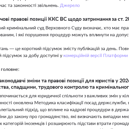
час та законності звільнень.
Джерело
чові правові позиції ККС ВС щодо затримання за ст. 
ий кримінальний суд Верховного Суду визначає, хто має пра
ваним, і які порушення процедур можуть вплинути на допус
тань — це короткий підсумок змісту публікацій за день. По
 підсумок за добу доступні у
комерційній версії Платформи
 головне:
аконодавчі зміни та правові позиції для юристів у 2
тва, спадщини, трудового контролю та кримінально
зпочинається для юридичної спільноти з важливих змін у кіл
ності оновлена Методика класифікації посад держслужби, як
легіальний підхід, що вплине на кадрові процедури в держа
міни до закону про громадянство, які визначають випадки 
х категорій іноземців і розширюють підстави втрати громад