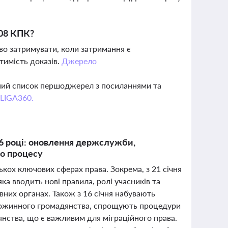
208 КПК?
во затримувати, коли затримання є
тимість доказів.
Джерело
вний список першоджерел з посиланнями та
 LIGA360.
026 році: оновлення держслужби,
го процесу
ькох ключових сферах права. Зокрема, з 21 січня
а вводить нові правила, ролі учасників та
вних органах. Також з 16 січня набувають
множинного громадянства, спрощують процедури
янства, що є важливим для міграційного права.