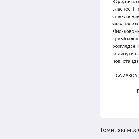
Юридична сп
власності 
співвласник
часу посил
військовому
кримінальн
розглядає,
вплинути на
нові станд
LIGA ZAKON
Теми, які мож