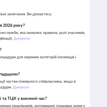
ьні запитання. Ви дізнаєтесь:
я 2026 року?
ржслужби, яка оновлює правила, ролі учасників,
фікації.
Джерело
?
цедури для окремих категорій іноземців і
 спадщини?
ції частки померлого співвласника, якщо в
цедури.
Джерело
і та ТЦК у воєнний час?
млених працівників, дотриманні трудових норм у