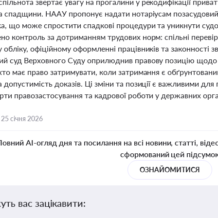
ільнота звертає увагу на прогалини у рекодифікації приватн
та спадщини. НААУ пропонує надати нотаріусам позасудовий 
а, що може спростити спадкові процедури та уникнути судов
ено контроль за дотриманням трудових норм: спільні перев
 обліку, офіційному оформленні працівників та законності з
ий суд Верховного Суду оприлюднив правову позицію щодо 
 хто має право затримувати, коли затримання є обґрунтован
 допустимість доказів. Ці зміни та позиції є важливими дл
арти правозастосування та кадрової роботи у державних орга
,
25 січня 2026
Повний AI-огляд дня та посилання на всі новини, статті, віде
сформований цей підсумо
ОЗНАЙОМИТИСЯ
уть вас зацікавити: