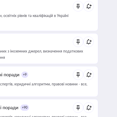
світніх рівнів та кваліфікацій в Україні
аних з іноземних джерел, визначення податкових
ння
ні поради
+9
пертів, юридичні алгоритми, правові новини - все,
ні поради
+90
пертів, юридичні алгоритми, правові новини - все,