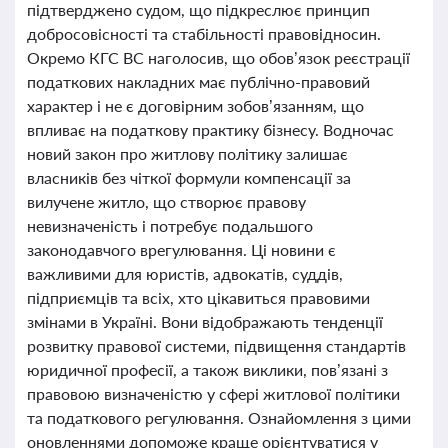
підтверджено судом, що підкреслює принцип
добросовісності та стабільності правовідносин.
Окремо КГС ВС наголосив, що обов’язок реєстрації
податкових накладних має публічно-правовий
характер і не є договірним зобов’язанням, що
впливає на податкову практику бізнесу. Водночас
новий закон про житлову політику залишає
власників без чіткої формули компенсації за
вилучене житло, що створює правову
невизначеність і потребує подальшого
законодавчого врегулювання. Ці новини є
важливими для юристів, адвокатів, суддів,
підприємців та всіх, хто цікавиться правовими
змінами в Україні. Вони відображають тенденції
розвитку правової системи, підвищення стандартів
юридичної професії, а також виклики, пов’язані з
правовою визначеністю у сфері житлової політики
та податкового регулювання. Ознайомлення з цими
оновленнями допоможе краще орієнтуватися у