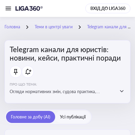
ВХІД ДО LIGA360
Головна
Теми в центрі уваги
Telegram канали для юристів: новини, кейси, практичні поради
Telegram канали для юристів:
новини, кейси, практичні поради
ПРО ЩО ТЕМА:
Огляди нормативних змін, судова практика,
коментарі експертів, юридичні алгоритми, правові
новини - все, про що пишуть у юридичних Telegram
каналах
Головне за добу (AI)
Усі публікації