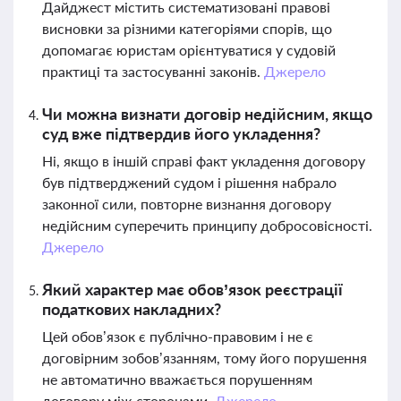
Дайджест містить систематизовані правові
висновки за різними категоріями спорів, що
допомагає юристам орієнтуватися у судовій
практиці та застосуванні законів.
Джерело
Чи можна визнати договір недійсним, якщо
суд вже підтвердив його укладення?
Ні, якщо в іншій справі факт укладення договору
був підтверджений судом і рішення набрало
законної сили, повторне визнання договору
недійсним суперечить принципу добросовісності.
Джерело
Який характер має обов’язок реєстрації
податкових накладних?
Цей обов’язок є публічно-правовим і не є
договірним зобов’язанням, тому його порушення
не автоматично вважається порушенням
договору між сторонами.
Джерело