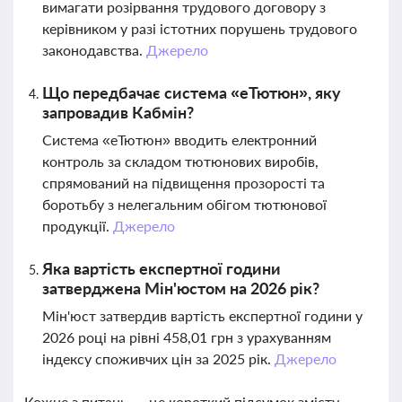
вимагати розірвання трудового договору з
керівником у разі істотних порушень трудового
законодавства.
Джерело
Що передбачає система «еТютюн», яку
запровадив Кабмін?
Система «еТютюн» вводить електронний
контроль за складом тютюнових виробів,
спрямований на підвищення прозорості та
боротьбу з нелегальним обігом тютюнової
продукції.
Джерело
Яка вартість експертної години
затверджена Мін'юстом на 2026 рік?
Мін'юст затвердив вартість експертної години у
2026 році на рівні 458,01 грн з урахуванням
індексу споживчих цін за 2025 рік.
Джерело
Кожне з питань — це короткий підсумок змісту