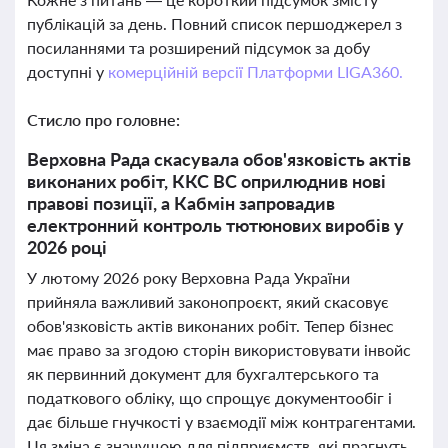
публікацій за день. Повний список першоджерел з
посиланнями та розширений підсумок за добу
доступні у
комерційній версії Платформи LIGA360.
Стисло про головне:
Верховна Рада скасувала обов'язковість актів
виконаних робіт, ККС ВС оприлюднив нові
правові позиції, а Кабмін запровадив
електронний контроль тютюнових виробів у
2026 році
У лютому 2026 року Верховна Рада України
прийняла важливий законопроєкт, який скасовує
обов'язковість актів виконаних робіт. Тепер бізнес
має право за згодою сторін використовувати інвойс
як первинний документ для бухгалтерського та
податкового обліку, що спрощує документообіг і
дає більше гнучкості у взаємодії між контрагентами.
Ця зміна є значущою для підприємств, які прагнуть