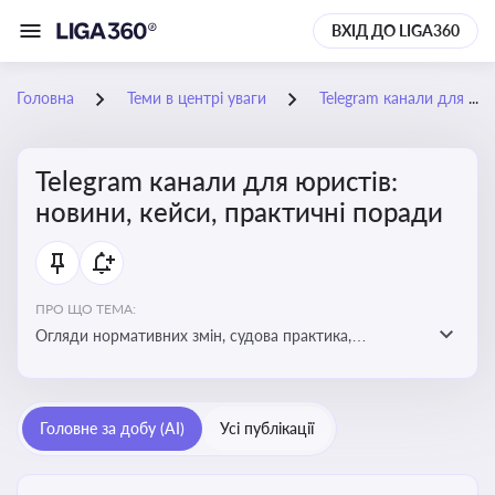
ВХІД ДО LIGA360
Головна
Теми в центрі уваги
Telegram канали для юристів: новини, кейси, практичні поради
Telegram канали для юристів:
новини, кейси, практичні поради
ПРО ЩО ТЕМА:
Огляди нормативних змін, судова практика,
коментарі експертів, юридичні алгоритми, правові
новини - все, про що пишуть у юридичних Telegram
каналах
Головне за добу (AI)
Усі публікації