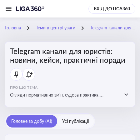
ВХІД ДО LIGA360
Головна
Теми в центрі уваги
Telegram канали для юристів: новини, кейси, практичні поради
Telegram канали для юристів:
новини, кейси, практичні поради
ПРО ЩО ТЕМА:
Огляди нормативних змін, судова практика,
коментарі експертів, юридичні алгоритми, правові
новини - все, про що пишуть у юридичних Telegram
каналах
Головне за добу (AI)
Усі публікації