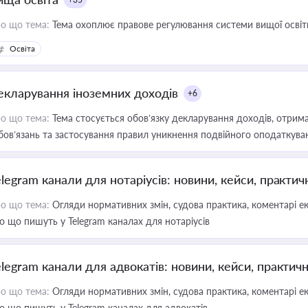
о що тема:
Тема охоплює правове регулювання системи вищої освіти, о
Освіта
екларування іноземних доходів
+6
о що тема:
Тема стосується обов’язку декларування доходів, отрим
бов’язань та застосування правил уникнення подвійного оподаткува
elegram канали для нотаріусів: новини, кейси, практич
о що тема:
Огляди нормативних змін, судова практика, коментарі екс
о що пишуть у Telegram каналах для нотаріусів
elegram канали для адвокатів: новини, кейси, практич
о що тема:
Огляди нормативних змін, судова практика, коментарі екс
о що пишуть у Telegram каналах для адвокатів