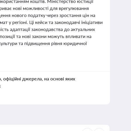
користанням коштів. Міністерство юстиції
криває нові можливості для врегулювання
дення нового податку через зростання цін на
т у регіоні. Ці кейси та законодавчі ініціативи
ість адаптації законодавства до актуальних
позиції та нові закони можуть впливати на
культури та підвищення рівня юридичної
о, офіційні джерела, на основі яких
к