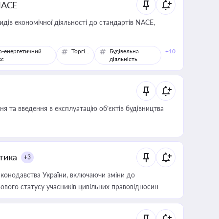
NACE
идів економічної діяльності до стандартів NACE,
о-енергетичний
Торгівля
Будівельна
+10
кс
діяльність
я та введення в експлуатацію об’єктів будівництва
итика
+3
конодавства України, включаючи зміни до
ового статусу учасників цивільних правовідносин