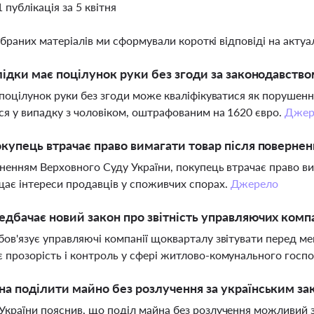
1 публікація за 5 квітня
ібраних матеріалів ми сформували короткі відповіді на актуал
лідки має поцілунок руки без згоди за законодавством
ї поцілунок руки без згоди може кваліфікуватися як порушенн
ся у випадку з чоловіком, оштрафованим на 1620 євро.
Джер
купець втрачає право вимагати товар після поверне
сненням Верховного Суду України, покупець втрачає право в
ає інтереси продавців у споживчих спорах.
Джерело
дбачає новий закон про звітність управляючих комп
бов'язує управляючі компанії щокварталу звітувати перед 
 прозорість і контроль у сфері житлово-комунального госп
а поділити майно без розлучення за українським з
України пояснив, що поділ майна без розлучення можливий 