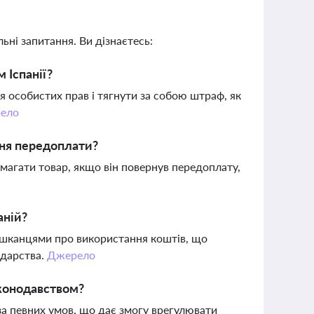
ьні запитання. Ви дізнаєтесь:
 Іспанії?
я особистих прав і тягнути за собою штраф, як
ело
ння передоплати?
имагати товар, якщо він повернув передоплату,
аній?
мешканцями про використання коштів, що
одарства.
Джерело
аконодавством?
за певних умов, що дає змогу врегулювати