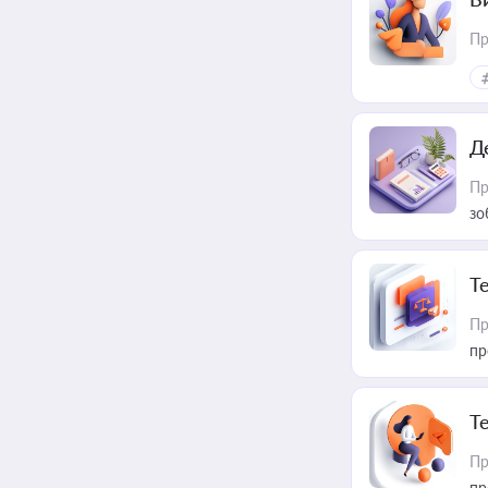
Пр
Д
Пр
зо
T
Пр
пр
T
Пр
пр