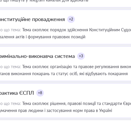
онституційне провадження
+2
о що тема:
Тема охоплює порядок здійснення Конституційним Судом
валення актів і формування правових позицій
римінально-виконавча система
+3
о що тема:
Тема охоплює організацію та правове регулювання викона
танов виконання покарань та статус осіб, які відбувають покарання
рактика ЄСПЛ
+8
о що тема:
Тема охоплює рішення, правові позиції та стандарти Євр
умачення прав людини і застосування норм права в Україні