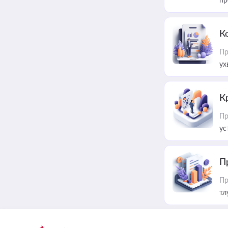
К
Пр
ух
К
Пр
ус
П
Пр
тл