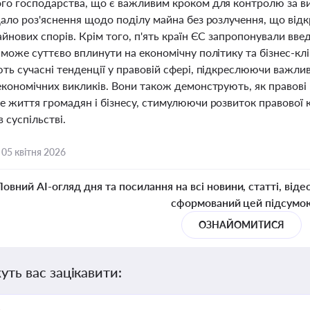
го господарства, що є важливим кроком для контролю за ви
дало роз'яснення щодо поділу майна без розлучення, що від
йнових спорів. Крім того, п'ять країн ЄС запропонували вве
може суттєво вплинути на економічну політику та бізнес-кліма
ь сучасні тенденції у правовій сфері, підкреслюючи важлив
кономічних викликів. Вони також демонструють, як правові 
е життя громадян і бізнесу, стимулюючи розвиток правової 
в суспільстві.
,
05 квітня 2026
Повний AI-огляд дня та посилання на всі новини, статті, віде
сформований цей підсумо
ОЗНАЙОМИТИСЯ
уть вас зацікавити: