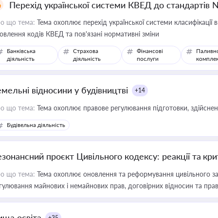
Перехід української системи КВЕД до стандартів 
о що тема:
Тема охоплює перехід української системи класифікації в
овлення кодів КВЕД та пов'язані нормативні зміни
Банківська
Страхова
Фінансові
Паливн
діяльність
діяльність
послуги
компле
емельні відносини у будівництві
+14
о що тема:
Тема охоплює правове регулювання підготовки, здійсненн
Будівельна діяльність
езонансний проєкт Цивільного кодексу: реакції та кр
о що тема:
Тема охоплює оновлення та реформування цивільного за
гулювання майнових і немайнових прав, договірних відносин та прав
ища освіта
+35