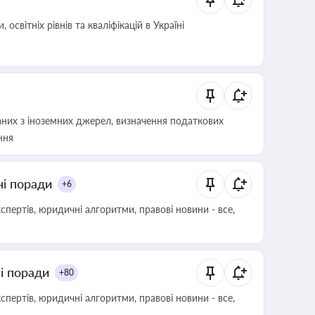
світніх рівнів та кваліфікацій в Україні
аних з іноземних джерел, визначення податкових
ння
ні поради
+6
пертів, юридичні алгоритми, правові новини - все,
ні поради
+80
пертів, юридичні алгоритми, правові новини - все,