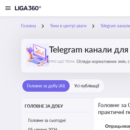
Головна
Теми в центрі уваги
Telegram канали
Telegram канали для
Огляди нормативних змін, с
ПРО ЩО ТЕМА:
Telegram каналах
Головне за добу (AI)
Усі публікації
Головне за 
ГОЛОВНЕ ЗА ДОБУ
практичні 
Головне за сьогодні
Опрацьова
05 серпня 2026