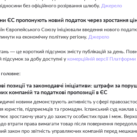
відносини без офіційного розірвання шлюбу.
Джерело
їни ЄС пропонують новий податок через зростання цін
аїн Європейського Союзу ініціювали введення нового податк
инути на економічну політику регіону.
Джерело
тань — це короткий підсумок змісту публікацій за день. По
 підсумок за добу доступні у
комерційній версії Платформи
 головне:
ві позиції та законодавчі ініціативи: штрафи за пору
их компаній та податкові пропозиції в ЄС
идичні новини демонструють активність у сфері правозастос
я юристів, підприємців та громадян. Іспанський суд наклав 
лює зростаючу увагу до захисту особистих прав і меж. Верх
до втрати права вимагати товар після повернення передопла
овий закон про звітність управляючих компаній перед мешка