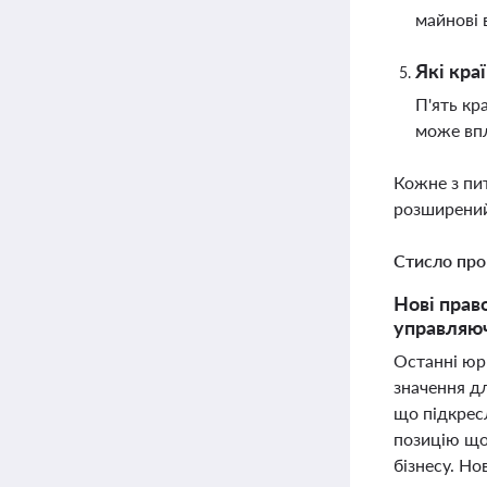
майнові 
Які кра
П'ять кр
може впл
Кожне з пи
розширений
Стисло про
Нові право
управляюч
Останні юр
значення дл
що підкрес
позицію що
бізнесу. Н