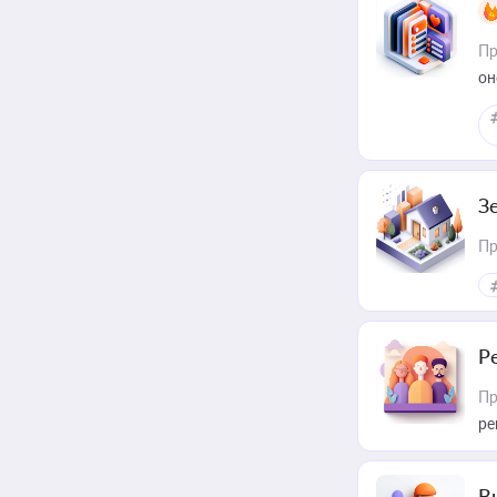
Пр
он
З
Пр
Р
Пр
ре
В