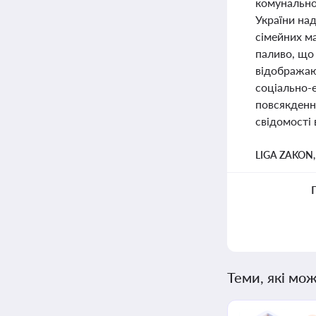
комунально
України на
сімейних ма
паливо, що 
відображают
соціально-е
повсякденн
свідомості 
LIGA ZAKON
Теми, які мож