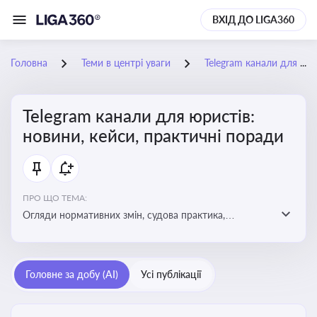
ВХІД ДО LIGA360
Головна
Теми в центрі уваги
Telegram канали для юристів: новини, кейси, практичні поради
Telegram канали для юристів:
новини, кейси, практичні поради
ПРО ЩО ТЕМА:
Огляди нормативних змін, судова практика,
коментарі експертів, юридичні алгоритми, правові
новини - все, про що пишуть у юридичних Telegram
каналах
Головне за добу (AI)
Усі публікації