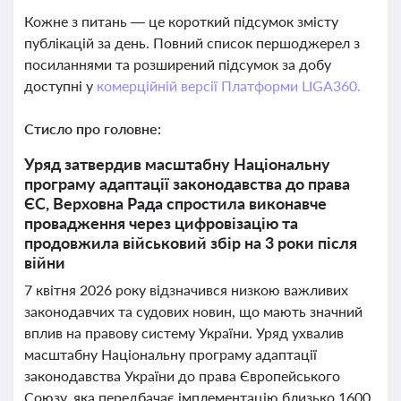
Кожне з питань — це короткий підсумок змісту
публікацій за день. Повний список першоджерел з
посиланнями та розширений підсумок за добу
доступні у
комерційній версії Платформи LIGA360.
Стисло про головне:
Уряд затвердив масштабну Національну
програму адаптації законодавства до права
ЄС, Верховна Рада спростила виконавче
провадження через цифровізацію та
продовжила військовий збір на 3 роки після
війни
7 квітня 2026 року відзначився низкою важливих
законодавчих та судових новин, що мають значний
вплив на правову систему України. Уряд ухвалив
масштабну Національну програму адаптації
законодавства України до права Європейського
Союзу, яка передбачає імплементацію близько 1600