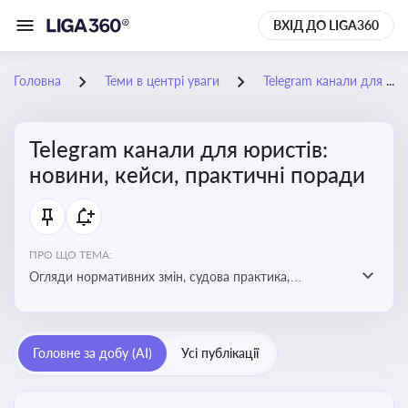
ВХІД ДО LIGA360
Головна
Теми в центрі уваги
Telegram канали для юристів: новини, кейси, практичні поради
Telegram канали для юристів:
новини, кейси, практичні поради
ПРО ЩО ТЕМА:
Огляди нормативних змін, судова практика,
коментарі експертів, юридичні алгоритми, правові
новини - все, про що пишуть у юридичних Telegram
каналах
Головне за добу (AI)
Усі публікації