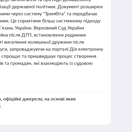
лізації державної політики. Документ розширює
ними через систему "Трембіта" та передбачає
одним. Це сприятиме більш системному підходу
язань України. Верховний Суд України
айна після ДТП, встановлення родинних
ті виселення колишньої дружини після
уги, запроваджуючи на порталі Дія електронну
но спрощує та пришвидшує процес створення
ів та громадян, які взаємодіють із судовою
о, офіційні джерела, на основі яких
к