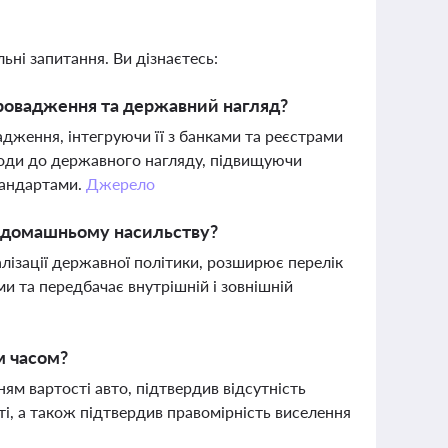
ьні запитання. Ви дізнаєтесь:
провадження та державний нагляд?
ження, інтегруючи її з банками та реєстрами
оди до державного нагляду, підвищуючи
тандартами.
Джерело
ї домашньому насильству?
лізації державної політики, розширює перелік
и та передбачає внутрішній і зовнішній
м часом?
ям вартості авто, підтвердив відсутність
ті, а також підтвердив правомірність виселення