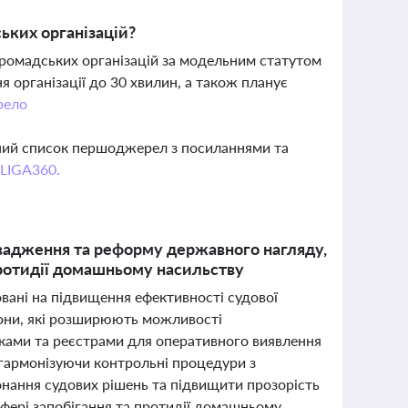
ьких організацій?
громадських організацій за модельним статутом
я організації до 30 хвилин, а також планує
рело
вний список першоджерел з посиланнями та
 LIGA360.
вадження та реформу державного нагляду,
протидії домашньому насильству
мовані на підвищення ефективності судової
кони, які розширюють можливості
нками та реєстрами для оперативного виявлення
гармонізуючи контрольні процедури з
нання судових рішень та підвищити прозорість
фері запобігання та протидії домашньому