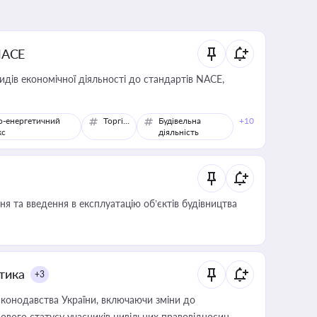
NACE
идів економічної діяльності до стандартів NACE,
о-енергетичний
Торгівля
Будівельна
+10
кс
діяльність
я та введення в експлуатацію об’єктів будівництва
итика
+3
конодавства України, включаючи зміни до
ового статусу учасників цивільних правовідносин