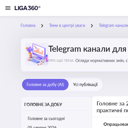
Головна
Теми в центрі уваги
Telegram канали
Telegram канали для
Огляди нормативних змін, с
ПРО ЩО ТЕМА:
Telegram каналах
Головне за добу (AI)
Усі публікації
Головне за 
ГОЛОВНЕ ЗА ДОБУ
практичні 
Головне за сьогодні
Опрацьова
05 серпня 2026