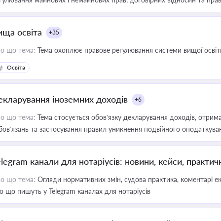
ища освіта
+35
о що тема:
Тема охоплює правове регулювання системи вищої освіти, о
Освіта
екларування іноземних доходів
+6
о що тема:
Тема стосується обов’язку декларування доходів, отрим
бов’язань та застосування правил уникнення подвійного оподаткува
elegram канали для нотаріусів: новини, кейси, практич
о що тема:
Огляди нормативних змін, судова практика, коментарі екс
о що пишуть у Telegram каналах для нотаріусів