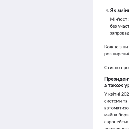
Як змін
Мін'юст 
без учас
запровад
Кожне з пи
розширений
Стисло про
Президент
а також у
У квітні 20
системи та
автоматизо
майна борж
європейськ
державного