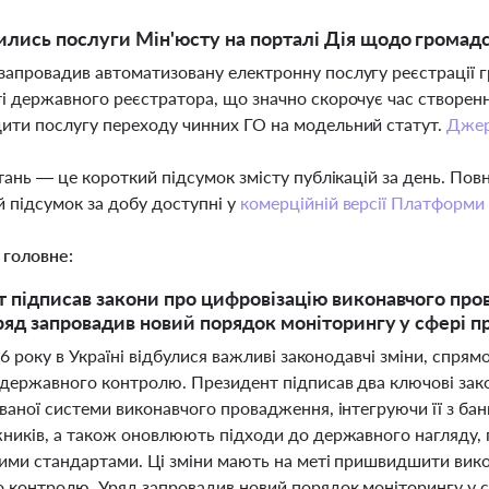
ились послуги Мін'юсту на порталі Дія щодо громадс
запровадив автоматизовану електронну послугу реєстрації 
ті державного реєстратора, що значно скорочує час створенн
ити послугу переходу чинних ГО на модельний статут.
Дже
тань — це короткий підсумок змісту публікацій за день. По
 підсумок за добу доступні у
комерційній версії Платформи
 головне:
 підписав закони про цифровізацію виконавчого про
ряд запровадив новий порядок моніторингу у сфері 
26 року в Україні відбулися важливі законодавчі зміни, спря
 державного контролю. Президент підписав два ключові за
ваної системи виконавчого провадження, інтегруючи її з ба
ників, а також оновлюють підходи до державного нагляду, 
ими стандартами. Ці зміни мають на меті пришвидшити вико
 контролю. Уряд запровадив новий порядок моніторингу у с