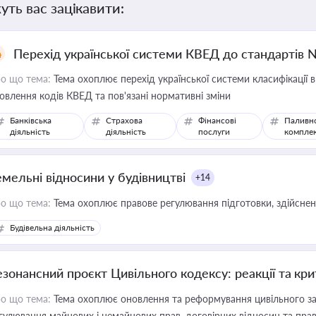
уть вас зацікавити:
Перехід української системи КВЕД до стандартів 
о що тема:
Тема охоплює перехід української системи класифікації в
овлення кодів КВЕД та пов'язані нормативні зміни
Банківська
Страхова
Фінансові
Паливн
діяльність
діяльність
послуги
компле
емельні відносини у будівництві
+14
о що тема:
Тема охоплює правове регулювання підготовки, здійсненн
Будівельна діяльність
езонансний проєкт Цивільного кодексу: реакції та кр
о що тема:
Тема охоплює оновлення та реформування цивільного за
гулювання майнових і немайнових прав, договірних відносин та прав