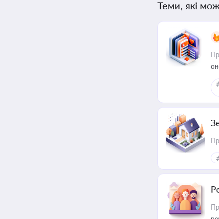
Теми, які мож
Пр
он
З
Пр
Р
Пр
ре