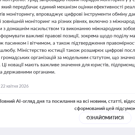
, який передбачає єдиний механізм оцінки ефективності реа
тів моніторингу, впроваджує цифрові інструменти обміну да
і зовнішній моніторинг на різних рівнях, включно з міжнар
и з домашнім насильством та виконанню міжнародних зобов’
формувати важливі правові позиції, зокрема щодо поділу м
іж пасинком і вітчимом, а також підтвердження правомірнос
 шлюбу. Міністерство юстиції також розширює цифрові посл
 громадських організацій за модельним статутом, що знач
. Ці новації мають важливе значення для юристів, підприємц
а державними органами.
,
22 квітня 2026
Повний AI-огляд дня та посилання на всі новини, статті, віде
сформований цей підсумо
ОЗНАЙОМИТИСЯ