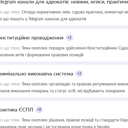
elegram канали для адвокатів: новини, кейси, практич
о що тема:
Огляди нормативних змін, судова практика, коментарі екс
о що пишуть у Telegram каналах для адвокатів
онституційне провадження
+2
о що тема:
Тема охоплює порядок здійснення Конституційним Судом
валення актів і формування правових позицій
римінально-виконавча система
+3
о що тема:
Тема охоплює організацію та правове регулювання викона
танов виконання покарань та статус осіб, які відбувають покарання
рактика ЄСПЛ
+8
о що тема:
Тема охоплює рішення, правові позиції та стандарти Євр
умачення прав людини і застосування норм права в Україні