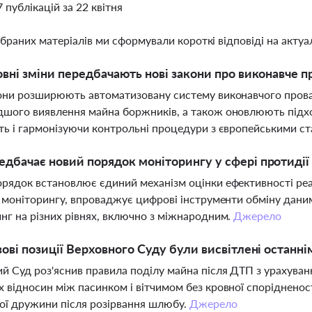
7 публікацій за 22 квітня
ібраних матеріалів ми сформували короткі відповіді на актуал
овні зміни передбачають нові закони про виконавче 
они розширюють автоматизовану систему виконавчого провад
шого виявлення майна боржників, а також оновлюють підх
ть і гармонізуючи контрольні процедури з європейськими с
дбачає новий порядок моніторингу у сфері протиді
рядок встановлює єдиний механізм оцінки ефективності реа
в моніторингу, впроваджує цифрові інструменти обміну даним
нг на різних рівнях, включно з міжнародним.
Джерело
вові позиції Верховного Суду були висвітлені останні
й Суд роз'яснив правила поділу майна після ДТП з урахуванн
 відносин між пасинком і вітчимом без кровної спорідненос
ї дружини після розірвання шлюбу.
Джерело