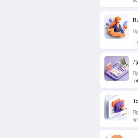
В
Пр
Д
Пр
зо
T
Пр
пр