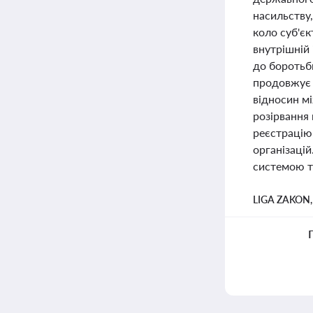
насильству
коло суб'єк
внутрішній 
до боротьб
продовжує 
відносин м
розірвання
реєстрацію
організацій
системою т
LIGA ZAKON