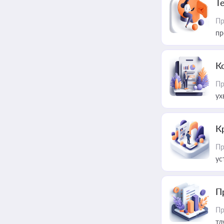
T
Пр
пр
К
Пр
ух
К
Пр
ус
П
Пр
тл