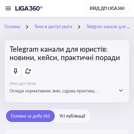
ВХІД ДО LIGA360
Головна
Теми в центрі уваги
Telegram канали для юристів: новини, кейси, практичні поради
Telegram канали для юристів:
новини, кейси, практичні поради
ПРО ЩО ТЕМА:
Огляди нормативних змін, судова практика,
коментарі експертів, юридичні алгоритми, правові
новини - все, про що пишуть у юридичних Telegram
каналах
Головне за добу (AI)
Усі публікації