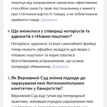
покупця від направлення замовлень ефективним
способом захисту прав постачальника є вимога
про стягнення вартості товару, а не зобов’язання
прийняти товар.
Джерело
Що змінилося у співпраці нотаріусів та
адвокатів з «Новою поштою»?
Нотаріуси, адвокати та інші самозайняті фахівці
тепер можуть офіційно укладати договори з
«Новою поштою» та користуватися
безготівковими розрахунками, що усуває
попередні обмеження.
Джерело
Як Верховний Суд змінив підходи до
нарахування пені Антимонопольним
комітетом у банкрутстві?
Верховний Суд відступив від попередньої
практики, змінивши порядок нарахування пені,
що впливає на процедури стягнення та має