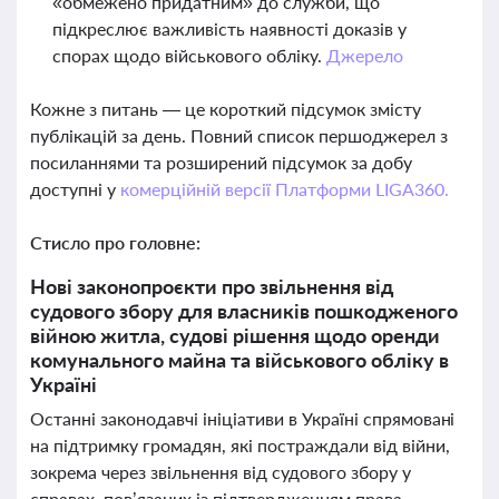
«обмежено придатним» до служби, що
підкреслює важливість наявності доказів у
спорах щодо військового обліку.
Джерело
Кожне з питань — це короткий підсумок змісту
публікацій за день. Повний список першоджерел з
посиланнями та розширений підсумок за добу
доступні у
комерційній версії Платформи LIGA360.
Стисло про головне:
Нові законопроєкти про звільнення від
судового збору для власників пошкодженого
війною житла, судові рішення щодо оренди
комунального майна та військового обліку в
Україні
Останні законодавчі ініціативи в Україні спрямовані
на підтримку громадян, які постраждали від війни,
зокрема через звільнення від судового збору у
справах, пов’язаних із підтвердженням права