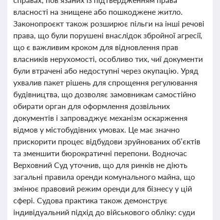
власності на знищене або пошкоджене житло.
Законопроєкт також розширює пільги на інші речові
права, що були порушені внаслідок збройної агресії,
що є важливим кроком для відновлення прав
власників нерухомості, особливо тих, чиї документи
були втрачені або недоступні через окупацію. Уряд
ухвалив пакет рішень для спрощення регулювання
будівництва, що дозволяє замовникам самостійно
обирати орган для оформлення дозвільних
документів і запроваджує механізм оскарження
відмов у містобудівних умовах. Це має значно
прискорити процес відбудови зруйнованих об’єктів
та зменшити бюрократичні перепони. Водночас
Верховний Суд уточнив, що для ринків не діють
загальні правила оренди комунального майна, що
змінює правовий режим оренди для бізнесу у цій
сфері. Судова практика також демонструє
індивідуальний підхід до військового обліку: суди