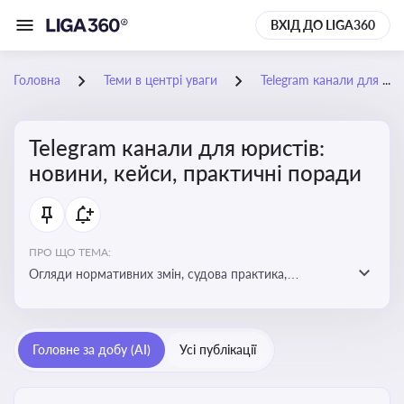
ВХІД ДО LIGA360
Головна
Теми в центрі уваги
Telegram канали для юристів: новини, кейси, практичні поради
Telegram канали для юристів:
новини, кейси, практичні поради
ПРО ЩО ТЕМА:
Огляди нормативних змін, судова практика,
коментарі експертів, юридичні алгоритми, правові
новини - все, про що пишуть у юридичних Telegram
каналах
Головне за добу (AI)
Усі публікації