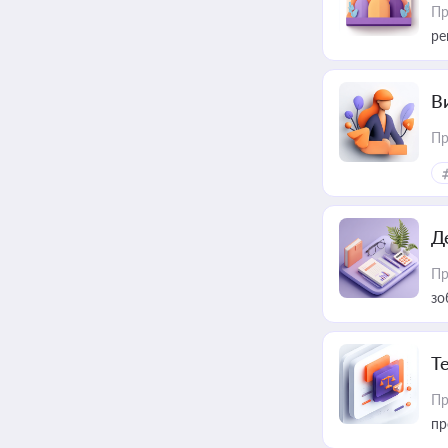
Пр
ре
В
Пр
Д
Пр
зо
T
Пр
пр