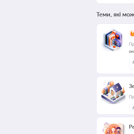
Теми, які мож
Пр
он
З
Пр
Р