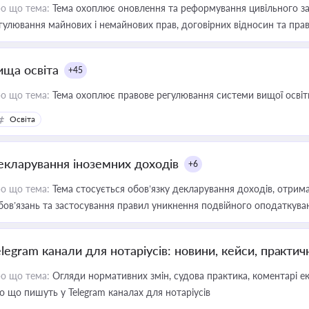
о що тема:
Тема охоплює оновлення та реформування цивільного за
гулювання майнових і немайнових прав, договірних відносин та прав
ища освіта
+45
о що тема:
Тема охоплює правове регулювання системи вищої освіти, о
Освіта
екларування іноземних доходів
+6
о що тема:
Тема стосується обов’язку декларування доходів, отрим
бов’язань та застосування правил уникнення подвійного оподаткува
elegram канали для нотаріусів: новини, кейси, практич
о що тема:
Огляди нормативних змін, судова практика, коментарі екс
о що пишуть у Telegram каналах для нотаріусів