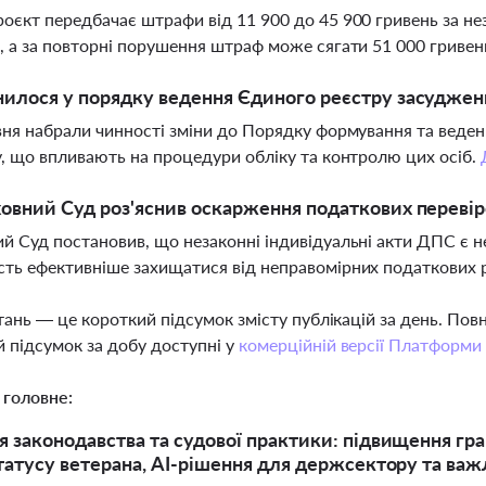
оєкт передбачає штрафи від 11 900 до 45 900 гривень за не
, а за повторні порушення штраф може сягати 51 000 гривен
илося у порядку ведення Єдиного реєстру засуджен
вня набрали чинності зміни до Порядку формування та веден
у, що впливають на процедури обліку та контролю цих осіб.
овний Суд роз'яснив оскарження податкових перевір
й Суд постановив, що незаконні індивідуальні акти ДПС є н
ть ефективніше захищатися від неправомірних податкових 
тань — це короткий підсумок змісту публікацій за день. По
 підсумок за добу доступні у
комерційній версії Платформи
 головне:
 законодавства та судової практики: підвищення гран
татусу ветерана, AI-рішення для держсектору та важл