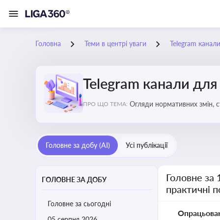
Головна
Теми в центрі уваги
Telegram канали
Telegram канали для
Огляди нормативних змін, с
ПРО ЩО ТЕМА:
Telegram каналах
Головне за добу (AI)
Усі публікації
Головне за 
ГОЛОВНЕ ЗА ДОБУ
практичні 
Головне за сьогодні
Опрацьова
05 серпня 2026