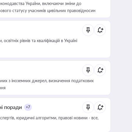
конодавства України, включаючи зміни до
ового статусу учасників цивільних правовідносин
світніх рівнів та кваліфікацій в Україні
аних з іноземних джерел, визначення податкових
ння
ні поради
+7
пертів, юридичні алгоритми, правові новини - все,