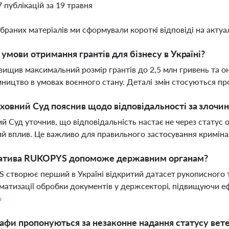
7 публікацій за 19 травня
ібраних матеріалів ми сформували короткі відповіді на актуал
і умови отримання грантів для бізнесу в Україні?
вищив максимальний розмір грантів до 2,5 млн гривень та о
ництво в умовах воєнного стану. Деталі змін стосуються пр
овний Суд пояснив щодо відповідальності за злочи
й Суд уточнив, що відповідальність настає не через статус ос
й вплив. Це важливо для правильного застосування кримін
ціатива RUKOPYS допоможе державним органам?
створює перший в Україні відкритий датасет рукописного 
матизації обробки документів у держсекторі, підвищуючи е
о
афи пропонуються за незаконне надання статусу вет