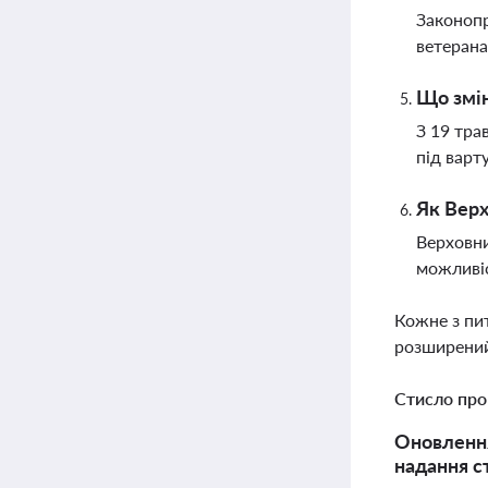
Законопр
ветерана
Що змін
З 19 тра
під варт
Як Верх
Верховни
можливіс
Кожне з пи
розширений
Стисло про
Оновлення
надання с