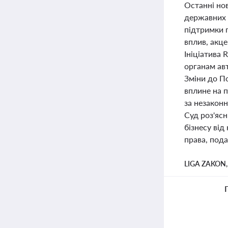
Останні нов
державних 
підтримки 
вплив, акце
Ініціатива
органам ав
Зміни до По
вплине на п
за незаконн
Суд роз'ясн
бізнесу від
права, под
LIGA ZAKON