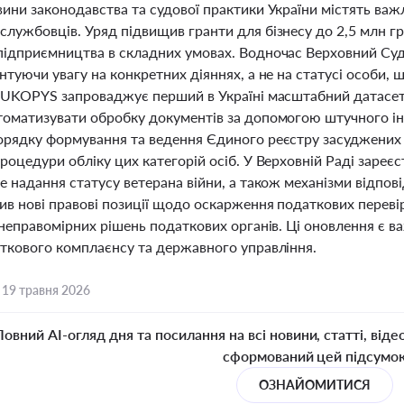
ини законодавства та судової практики України містять важ
службовців. Уряд підвищив гранти для бізнесу до 2,5 млн г
підприємництва в складних умовах. Водночас Верховний Суд
нтуючи увагу на конкретних діяннях, а не на статусі особи, 
 RUKOPYS запроваджує перший в Україні масштабний датасе
томатизувати обробку документів за допомогою штучного ін
рядку формування та ведення Єдиного реєстру засуджених та
роцедури обліку цих категорій осіб. У Верховній Раді заре
е надання статусу ветерана війни, а також механізми відпов
ив нові правові позиції щодо оскарження податкових переві
 неправомірних рішень податкових органів. Ці оновлення є 
аткового комплаєнсу та державного управління.
,
19 травня 2026
Повний AI-огляд дня та посилання на всі новини, статті, віде
сформований цей підсумо
ОЗНАЙОМИТИСЯ