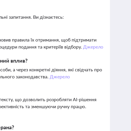
ьні запитання. Ви дізнаєтесь:
новив правила їх отримання, щоб підтримати
оцедури подання та критеріїв відбору.
Джерело
нний вплив?
оби, а через конкретні діяння, які свідчать про
ального законодавства.
Джерело
тексту, що дозволить розробляти AI-рішення
фективність та зменшуючи ручну працю.
ерана?