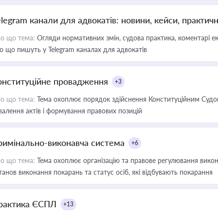
elegram канали для адвокатів: новини, кейси, практич
о що тема:
Огляди нормативних змін, судова практика, коментарі екс
о що пишуть у Telegram каналах для адвокатів
онституційне провадження
+3
о що тема:
Тема охоплює порядок здійснення Конституційним Судом
валення актів і формування правових позицій
римінально-виконавча система
+6
о що тема:
Тема охоплює організацію та правове регулювання викона
танов виконання покарань та статус осіб, які відбувають покарання
рактика ЄСПЛ
+13