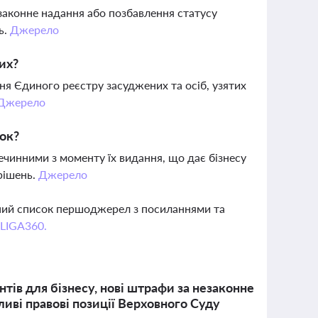
законне надання або позбавлення статусу
ь.
Джерело
их?
ня Єдиного реєстру засуджених та осіб, узятих
Джерело
ок?
ечинними з моменту їх видання, що дає бізнесу
рішень.
Джерело
вний список першоджерел з посиланнями та
 LIGA360.
тів для бізнесу, нові штрафи за незаконне
иві правові позиції Верховного Суду