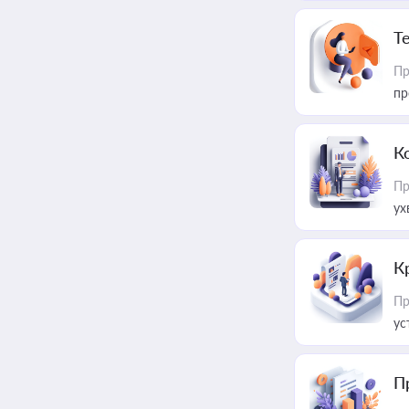
T
Пр
пр
К
Пр
ух
К
Пр
ус
П