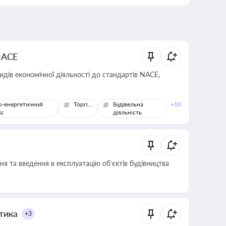
NACE
идів економічної діяльності до стандартів NACE,
о-енергетичний
Торгівля
Будівельна
+10
кс
діяльність
я та введення в експлуатацію об’єктів будівництва
итика
+3