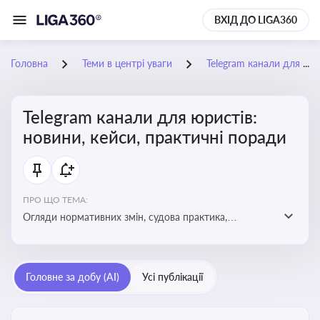
ВХІД ДО LIGA360
Головна
Теми в центрі уваги
Telegram канали для юристів: новини, кейси, практичні поради
Telegram канали для юристів:
новини, кейси, практичні поради
ПРО ЩО ТЕМА:
Огляди нормативних змін, судова практика,
коментарі експертів, юридичні алгоритми, правові
новини - все, про що пишуть у юридичних Telegram
каналах
Головне за добу (AI)
Усі публікації