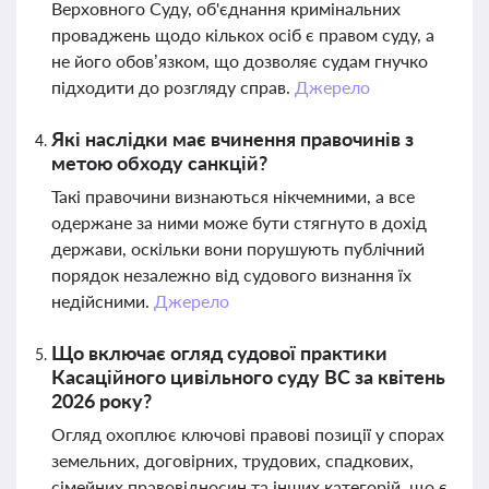
Верховного Суду, об'єднання кримінальних
проваджень щодо кількох осіб є правом суду, а
не його обов’язком, що дозволяє судам гнучко
підходити до розгляду справ.
Джерело
Які наслідки має вчинення правочинів з
метою обходу санкцій?
Такі правочини визнаються нікчемними, а все
одержане за ними може бути стягнуто в дохід
держави, оскільки вони порушують публічний
порядок незалежно від судового визнання їх
недійсними.
Джерело
Що включає огляд судової практики
Касаційного цивільного суду ВС за квітень
2026 року?
Огляд охоплює ключові правові позиції у спорах
земельних, договірних, трудових, спадкових,
сімейних правовідносин та інших категорій, що є