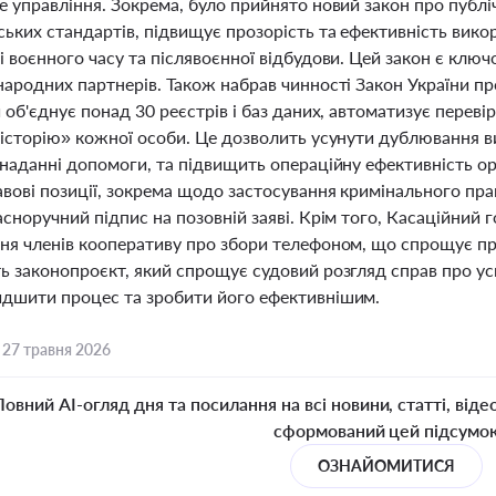
 управління. Зокрема, було прийнято новий закон про публіч
ських стандартів, підвищує прозорість та ефективність вик
 воєнного часу та післявоєнної відбудови. Цей закон є ключ
народних партнерів. Також набрав чинності Закон України п
 об'єднує понад 30 реєстрів і баз даних, автоматизує переві
 історію» кожної особи. Це дозволить усунути дублювання в
 наданні допомоги, та підвищить операційну ефективність ор
вові позиції, зокрема щодо застосування кримінального пра
асноручний підпис на позовній заяві. Крім того, Касаційний
ня членів кооперативу про збори телефоном, що спрощує пр
ь законопроєкт, який спрощує судовий розгляд справ про у
дшити процес та зробити його ефективнішим.
,
27 травня 2026
Повний AI-огляд дня та посилання на всі новини, статті, віде
сформований цей підсумо
ОЗНАЙОМИТИСЯ