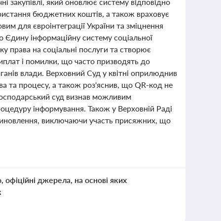
ні закупівлі, який оновлює систему відповідно
ористання бюджетних коштів, а також враховує
овим для євроінтеграції України та зміцнення
ро Єдину інформаційну систему соціальної
рку права на соціальні послуги та створює
иплат і помилки, що часто призводять до
ганів влади. Верховний Суд у квітні оприлюднив
ва та процесу, а також роз'яснив, що QR-код не
 господарський суд визнав можливим
оцедуру інформування. Також у Верховній Раді
синовлення, виключаючи участь присяжних, що
о, офіційні джерела, на основі яких
к