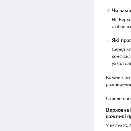
Чи замі
Ні, Верх
є обов’
Які пра
Серед кл
конфіска
ухвал сл
Кожне з пи
розширений
Стисло про
Верховна 
важливі пр
У квітні 20