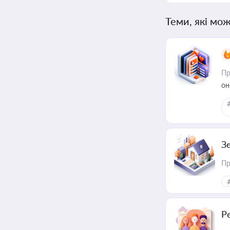
Теми, які мож
Пр
он
З
Пр
Р