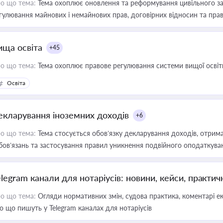
о що тема:
Тема охоплює оновлення та реформування цивільного за
гулювання майнових і немайнових прав, договірних відносин та прав
ища освіта
+45
о що тема:
Тема охоплює правове регулювання системи вищої освіти, о
Освіта
екларування іноземних доходів
+6
о що тема:
Тема стосується обов’язку декларування доходів, отрим
бов’язань та застосування правил уникнення подвійного оподаткува
elegram канали для нотаріусів: новини, кейси, практич
о що тема:
Огляди нормативних змін, судова практика, коментарі екс
о що пишуть у Telegram каналах для нотаріусів