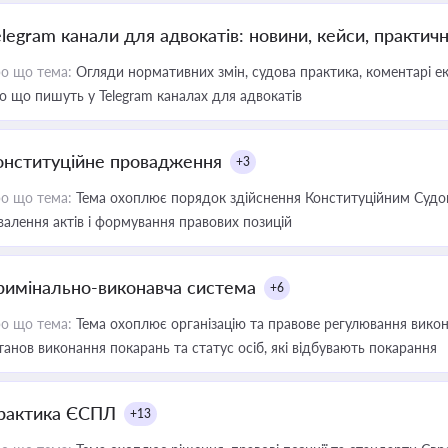
elegram канали для адвокатів: новини, кейси, практич
о що тема:
Огляди нормативних змін, судова практика, коментарі екс
о що пишуть у Telegram каналах для адвокатів
онституційне провадження
+3
о що тема:
Тема охоплює порядок здійснення Конституційним Судом
валення актів і формування правових позицій
римінально-виконавча система
+6
о що тема:
Тема охоплює організацію та правове регулювання викона
танов виконання покарань та статус осіб, які відбувають покарання
рактика ЄСПЛ
+13