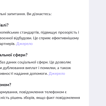
ьні запитання. Ви дізнаєтесь:
івлі?
опейських стандартів, підвищує прозорість і
явоєнної відбудови. Це сприяє ефективнішому
артнерів.
Джерело
альної сфери?
 баз даних соціальної сфери. Це дозволяє
ти дублювання виплат і помилки, а також
тивності надання допомоги.
Джерело
фоном?
формування, повідомлення телефоном є
ність рішень зборів, якщо факт повідомлення