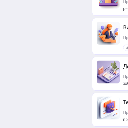
Пр
ре
В
Пр
Д
Пр
зо
T
Пр
пр