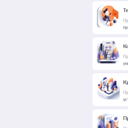
T
Пр
пр
К
Пр
ух
К
Пр
ус
П