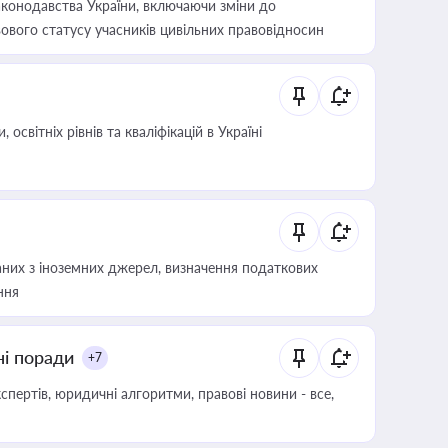
конодавства України, включаючи зміни до
ового статусу учасників цивільних правовідносин
світніх рівнів та кваліфікацій в Україні
аних з іноземних джерел, визначення податкових
ння
ні поради
+7
пертів, юридичні алгоритми, правові новини - все,