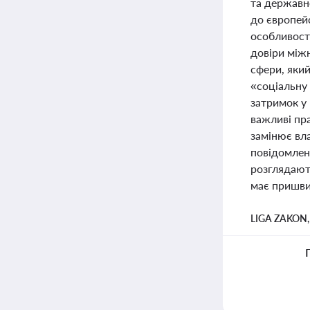
та державне
до європей
особливості
довіри між
сфери, який
«соціальну
затримок у
важливі пра
замінює вл
повідомлен
розглядают
має пришви
LIGA ZAKON