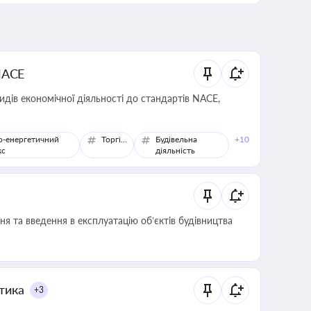
NACE
идів економічної діяльності до стандартів NACE,
о-енергетичний
Торгівля
Будівельна
+10
кс
діяльність
я та введення в експлуатацію об’єктів будівництва
итика
+3