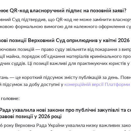
нює QR-код власноручний підпис на позовній заяві?
овний Суд підтвердив, що QR-код не може замінити власноруч
язковою формальною вимогою для належного оформлення су
вові позиції Верховний Суд оприлюднив у квітні 2026
ючових позицій — право суду звільняти від покарання з вип
ції майна, порядок об’єднання матеріалів кримінального п
ідчих суддів. Ці позиції важливі для практикуючих юристів у
тань — це короткий підсумок змісту публікацій за день. По
 підсумок за добу доступні у
комерційній версії Платформи
 головне:
Рада ухвалила нові закони про публічні закупівлі та 
авові позиції у 2026 році
26 року Верховна Рада України ухвалила низку важливих зако