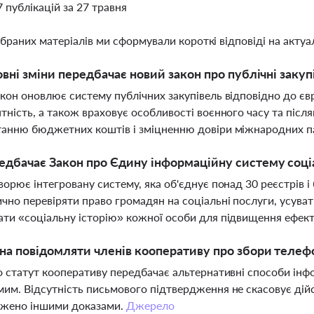
7 публікацій за 27 травня
ібраних матеріалів ми сформували короткі відповіді на актуал
овні зміни передбачає новий закон про публічні закуп
кон оновлює систему публічних закупівель відповідно до євр
тність, а також враховує особливості воєнного часу та післ
анню бюджетних коштів і зміцненню довіри міжнародних п
дбачає Закон про Єдину інформаційну систему соці
ворює інтегровану систему, яка об'єднує понад 30 реєстрів і
чно перевіряти право громадян на соціальні послуги, усува
ти «соціальну історію» кожної особи для підвищення ефек
а повідомляти членів кооперативу про збори теле
о статут кооперативу передбачає альтернативні способи ін
им. Відсутність письмового підтвердження не скасовує дійс
джено іншими доказами.
Джерело