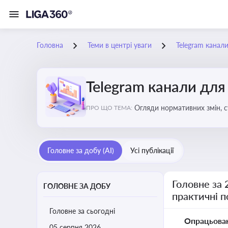
Головна
Теми в центрі уваги
Telegram канали
Telegram канали для
Огляди нормативних змін, с
ПРО ЩО ТЕМА:
Telegram каналах
Головне за добу (AI)
Усі публікації
Головне за 
ГОЛОВНЕ ЗА ДОБУ
практичні 
Головне за сьогодні
Опрацьова
05 серпня 2026