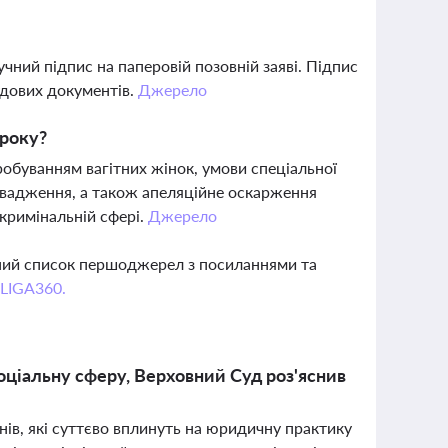
ний підпис на паперовій позовній заяві. Підпис
дових документів.
Джерело
 року?
робуванням вагітних жінок, умови спеціальної
ровадження, а також апеляційне оскарження
 кримінальній сфері.
Джерело
вний список першоджерел з посиланнями та
 LIGA360.
соціальну сферу, Верховний Суд роз'яснив
нів, які суттєво вплинуть на юридичну практику