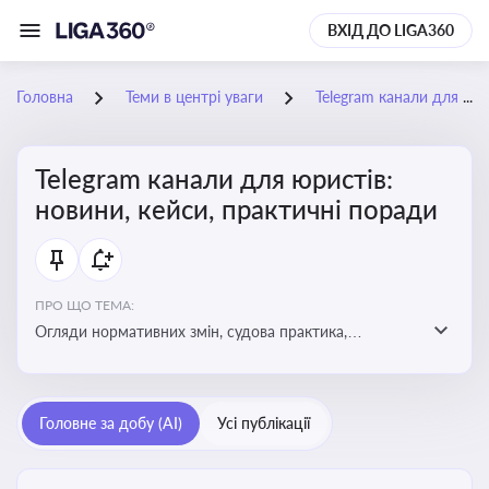
ВХІД ДО LIGA360
Головна
Теми в центрі уваги
Telegram канали для юристів: новини, кейси, практичні поради
Telegram канали для юристів:
новини, кейси, практичні поради
ПРО ЩО ТЕМА:
Огляди нормативних змін, судова практика,
коментарі експертів, юридичні алгоритми, правові
новини - все, про що пишуть у юридичних Telegram
каналах
Головне за добу (AI)
Усі публікації