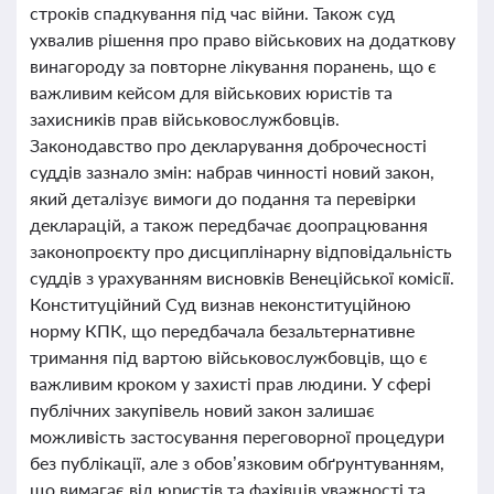
строків спадкування під час війни. Також суд
ухвалив рішення про право військових на додаткову
винагороду за повторне лікування поранень, що є
важливим кейсом для військових юристів та
захисників прав військовослужбовців.
Законодавство про декларування доброчесності
суддів зазнало змін: набрав чинності новий закон,
який деталізує вимоги до подання та перевірки
декларацій, а також передбачає доопрацювання
законопроєкту про дисциплінарну відповідальність
суддів з урахуванням висновків Венеційської комісії.
Конституційний Суд визнав неконституційною
норму КПК, що передбачала безальтернативне
тримання під вартою військовослужбовців, що є
важливим кроком у захисті прав людини. У сфері
публічних закупівель новий закон залишає
можливість застосування переговорної процедури
без публікації, але з обов’язковим обґрунтуванням,
що вимагає від юристів та фахівців уважності та