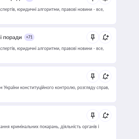
пертів, юридичні алгоритми, правові новини - все,
ні поради
+71
пертів, юридичні алгоритми, правові новини - все,
 України конституційного контролю, розгляду справ,
ння кримінальних покарань, діяльність органів і