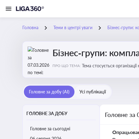
Головна
Теми в центрі уваги
Бізнес‑групи: к
Бізнес‑групи: компла
Тема стосується організаці
ПРО ЩО ТЕМА:
Головне за добу (AI)
Усі публікації
ГОЛОВНЕ ЗА ДОБУ
Головне за 
Головне за сьогодні
Опрацьова
06 серпня 2026