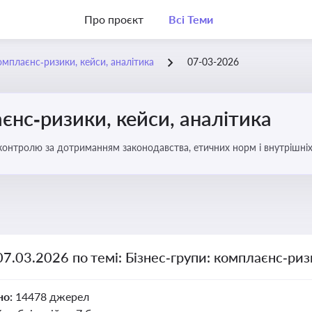
Про проєкт
Всі Теми
омплаєнс‑ризики, кейси, аналітика
07-03-2026
єнс‑ризики, кейси, аналітика
ї контролю за дотриманням законодавства, етичних норм і внутрішніх
07.03.2026 по темі: Бізнес‑групи: комплаєнс‑риз
но:
14478 джерел