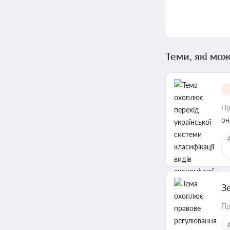
Теми, які мож
Пр
он
З
Пр