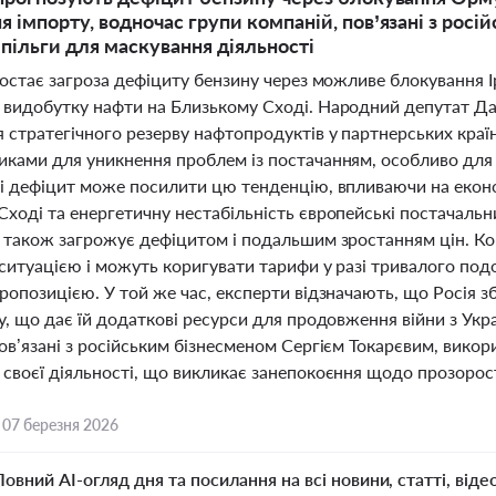
я імпорту, водночас групи компаній, пов’язані з рос
 пільги для маскування діяльності
зростає загроза дефіциту бензину через можливе блокування
 видобутку нафти на Близькому Сході. Народний депутат Да
стратегічного резерву нафтопродуктів у партнерських країн
ками для уникнення проблем із постачанням, особливо для с
і дефіцит може посилити цю тенденцію, впливаючи на економ
Сході та енергетичну нестабільність європейські постачаль
 також загрожує дефіцитом і подальшим зростанням цін. Компа
 ситуацією і можуть коригувати тарифи у разі тривалого по
пропозицією. У той же час, експерти відзначають, що Росія
у, що дає їй додаткові ресурси для продовження війни з Ук
ов’язані з російським бізнесменом Сергієм Токарєвим, викор
своєї діяльності, що викликає занепокоєння щодо прозорості
,
07 березня 2026
Повний AI-огляд дня та посилання на всі новини, статті, віде