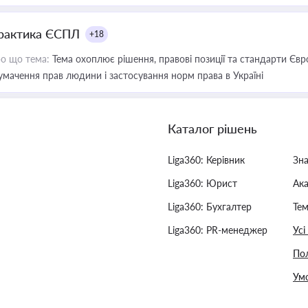
рактика ЄСПЛ
+18
о що тема:
Тема охоплює рішення, правові позиції та стандарти Євр
умачення прав людини і застосування норм права в Україні
Каталог рішень
Liga360: Керівник
Зн
Liga360: Юрист
Ак
Liga360: Бухгалтер
Тем
Liga360: PR-менеджер
Усі
Пол
Умо