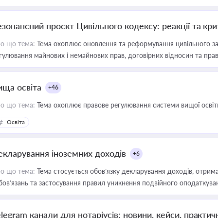
езонансний проєкт Цивільного кодексу: реакції та кр
о що тема:
Тема охоплює оновлення та реформування цивільного за
гулювання майнових і немайнових прав, договірних відносин та прав
ища освіта
+46
о що тема:
Тема охоплює правове регулювання системи вищої освіти, о
Освіта
екларування іноземних доходів
+6
о що тема:
Тема стосується обов’язку декларування доходів, отрим
бов’язань та застосування правил уникнення подвійного оподаткува
elegram канали для нотаріусів: новини, кейси, практич