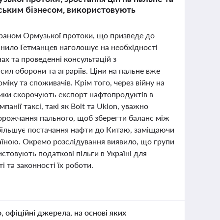
ійським бізнесом, використовують
 Іраном Ормузької протоки, що призведе до
нило Гетманцев наголошує на необхідності
ах та проведенні консультацій з
ил оборони та аграріїв. Ціни на пальне вже
іку та споживачів. Крім того, через війну на
ники скорочують експорт нафтопродуктів в
нії таксі, такі як Bolt та Uklon, уважно
дорожчання пального, щоб зберегти баланс між
 збільшує постачання нафти до Китаю, заміщаючи
раїною. Окремо розслідування виявило, що групи
истовують податкові пільги в Україні для
 та законності їх роботи.
о, офіційні джерела, на основі яких