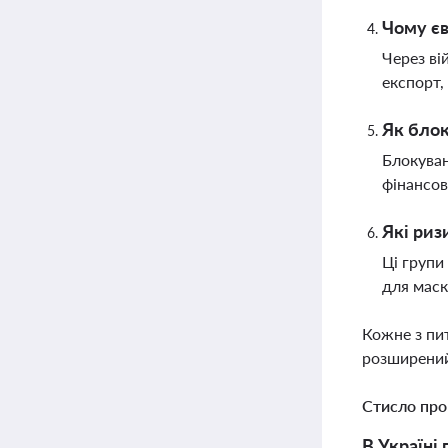
Чому єв
Через ві
експорт,
Як блок
Блокуван
фінансов
Які риз
Ці групи
для маск
Кожне з пи
розширений
Стисло про
В Україні