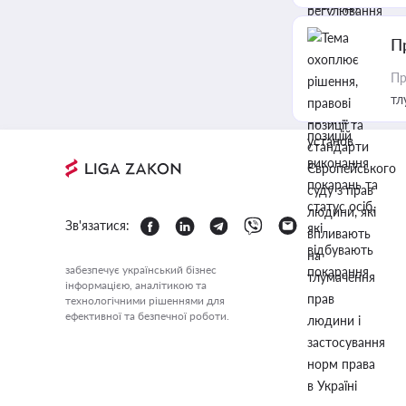
П
Пр
тл
Зв'язатися:
забезпечує український бізнес
інформацією, аналітикою та
технологічними рішеннями для
ефективної та безпечної роботи.