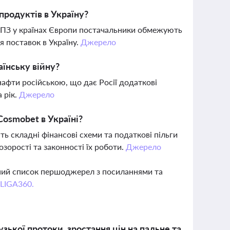
родуктів в Україну?
 НПЗ у країнах Європи постачальники обмежують
я поставок в Україну.
Джерело
їнську війну?
нафти російською, що дає Росії додаткові
 рік.
Джерело
Cosmobet в Україні?
ть складні фінансові схеми та податкові пільги
зорості та законності їх роботи.
Джерело
вний список першоджерел з посиланнями та
 LIGA360.
ької протоки, зростання цін на пальне та