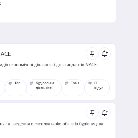
к
NACE
идів економічної діяльності до стандартів NACE,
Торгівля
Будівельна
Транспорт
IT-
Агропроми
діяльність
індустрія
комплекс
я та введення в експлуатацію об’єктів будівництва