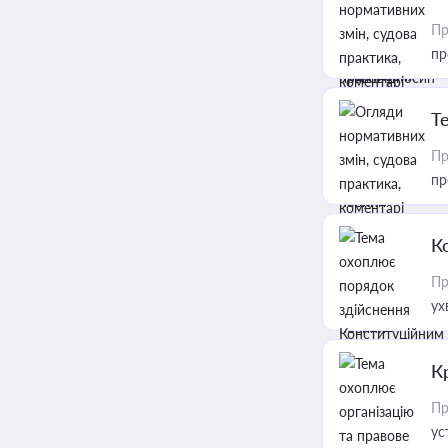
Пр
пр
T
Пр
пр
К
Пр
ух
К
Пр
ус