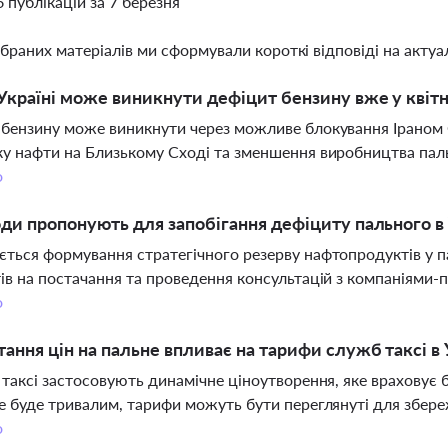
6 публікацій за 7 березня
ібраних матеріалів ми сформували короткі відповіді на актуал
Україні може виникнути дефіцит бензину вже у квітн
бензину може виникнути через можливе блокування Іраном 
у нафти на Близькому Сході та зменшення виробництва паль
о
оди пропонують для запобігання дефіциту пального в 
ться формування стратегічного резерву нафтопродуктів у п
ів на постачання та проведення консультацій з компаніями
о
тання цін на пальне впливає на тарифи служб таксі в 
 таксі застосовують динамічне ціноутворення, яке враховує 
е буде тривалим, тарифи можуть бути переглянуті для збере
о