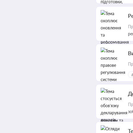
Р
Пр
ре
В
Пр
Д
Пр
зо
T