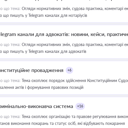
о що тема:
Огляди нормативних змін, судова практика, коментарі екс
о що пишуть у Telegram каналах для нотаріусів
elegram канали для адвокатів: новини, кейси, практич
о що тема:
Огляди нормативних змін, судова практика, коментарі екс
о що пишуть у Telegram каналах для адвокатів
онституційне провадження
+6
о що тема:
Тема охоплює порядок здійснення Конституційним Судом
валення актів і формування правових позицій
римінально-виконавча система
+16
о що тема:
Тема охоплює організацію та правове регулювання викона
танов виконання покарань та статус осіб, які відбувають покарання