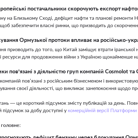
ропейські постачальники скорочують експорт нафтоп
йну на Близькому Сході, дефіцит нафти та планові ремонти
 щоб забезпечити власні ринки, що призводить до скороченн
ування Ормузької протоки впливає на російсько-укра
ня призводить до того, що Китай заміщує втрати іранської 
і ресурси для продовження війни з Україною щонайменше на
ики пов’язані з діяльністю груп компаній Cosmolot та 
 компаній пов’язані з російським бізнесменом і використовую
ування своєї діяльності, що викликає занепокоєння щодо про
тань — це короткий підсумок змісту публікацій за день. По
 підсумок за добу доступні у
комерційній версії Платформи
 головне:
 прогнозують дефіцит бензину через блокування Ормуз