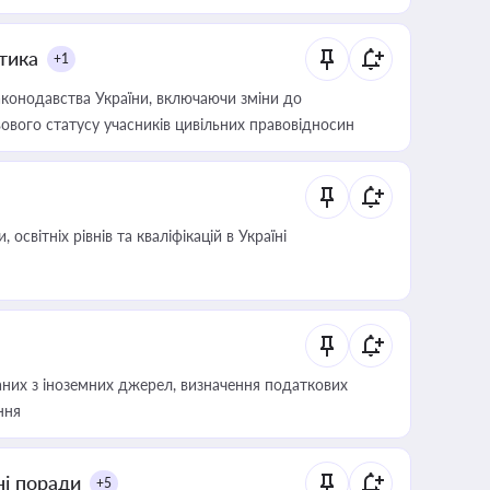
итика
+1
конодавства України, включаючи зміни до
ового статусу учасників цивільних правовідносин
світніх рівнів та кваліфікацій в Україні
аних з іноземних джерел, визначення податкових
ння
ні поради
+5