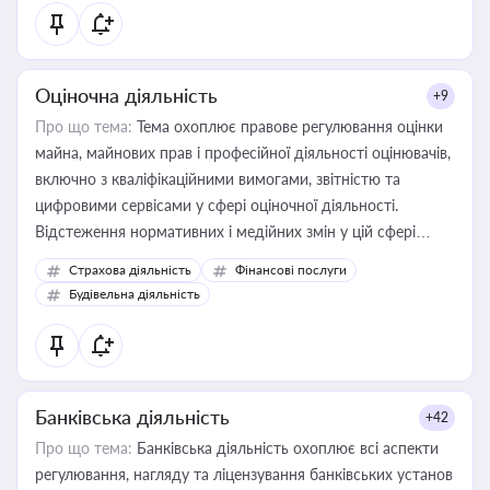
Оціночна діяльність
+9
Про що тема:
Тема охоплює правове регулювання оцінки
майна, майнових прав і професійної діяльності оцінювачів,
включно з кваліфікаційними вимогами, звітністю та
цифровими сервісами у сфері оціночної діяльності.
Відстеження нормативних і медійних змін у цій сфері
корисне для власника бізнесу, керівника, юриста або
Страхова діяльність
Фінансові послуги
бухгалтера під час оподаткування, приватизації, оренди
Будівельна діяльність
державного майна, корпоративних угод і перевірки
статусу суб'єктів оціночної діяльності
Банківська діяльність
+42
Про що тема:
Банківська діяльність охоплює всі аспекти
регулювання, нагляду та ліцензування банківських установ