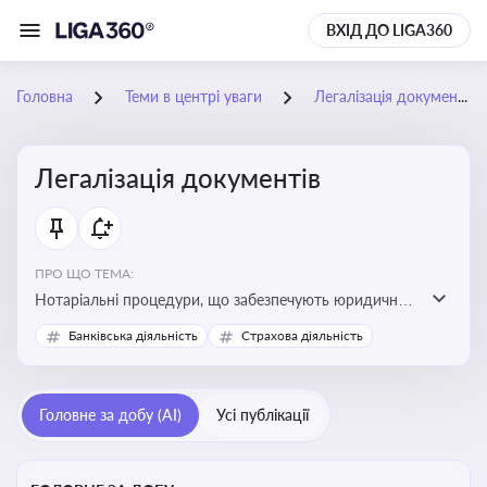
ВХІД ДО LIGA360
Головна
Теми в центрі уваги
Легалізація документів
Легалізація документів
ПРО ЩО ТЕМА:
Нотаріальні процедури, що забезпечують юридичну
чинність документів та їх використання в
Банківська діяльність
Страхова діяльність
правовідносинах, у тому числі за кордоном.
Актуальна інформація дозволяє бізнесу та юристам
правильно оформлювати документи, уникати ризиків
Головне за добу (AI)
Усі публікації
недійсності та забезпечувати їх належне прийняття
органами влади та контрагентами