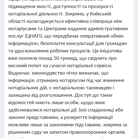
підвищення якості, доступності та прозорості
нотаріальної діяльності. Зокрема, у Київській
області налагоджується ефективна співпраця між
нотаріусами та Центрами надання адміністративних
послуг (ЦНАП), що передбачає оперативний обмін
інформацією, безоплатні консультації для громадян
та удосконалення робочих процесів. Ця ініціатива
вже охопила понад 50 громад, що свідчить про
високий попит на сучасні нотаріальні сервіси.
Водночас законодавство чітко визначає, що
інформація, отримана нотаріусом під час вчинення
нотаріальних дій, є нотаріальною таємницею і
захищена від розголошення. Доступ до таких
відомостей мають лише особи, щодо яких
здійснювалися нотаріальні дії, їхні спадкоємці або
законні представники, а розкриття інформації
можливе лише за законними підставами, зокрема за
рішенням суду чи запитом правоохоронних органів.