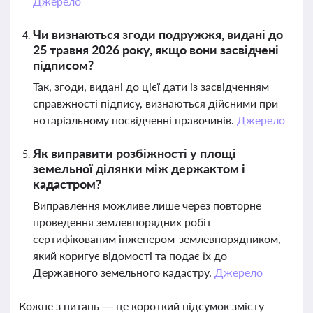
Джерело
Чи визнаються згоди подружжя, видані до
25 травня 2026 року, якщо вони засвідчені
підписом?
Так, згоди, видані до цієї дати із засвідченням
справжності підпису, визнаються дійсними при
нотаріальному посвідченні правочинів.
Джерело
Як виправити розбіжності у площі
земельної ділянки між держактом і
кадастром?
Виправлення можливе лише через повторне
проведення землевпорядних робіт
сертифікованим інженером-землевпорядником,
який коригує відомості та подає їх до
Державного земельного кадастру.
Джерело
Кожне з питань — це короткий підсумок змісту