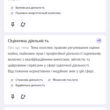
Банківська діяльність
Паливно-енергетичний комплекс
Оціночна діяльність
+9
Про що тема:
Тема охоплює правове регулювання оцінки
майна, майнових прав і професійної діяльності оцінювачів,
включно з кваліфікаційними вимогами, звітністю та
цифровими сервісами у сфері оціночної діяльності.
Відстеження нормативних і медійних змін у цій сфері
корисне для власника бізнесу, керівника, юриста або
Страхова діяльність
Фінансові послуги
бухгалтера під час оподаткування, приватизації, оренди
Будівельна діяльність
державного майна, корпоративних угод і перевірки
статусу суб'єктів оціночної діяльності