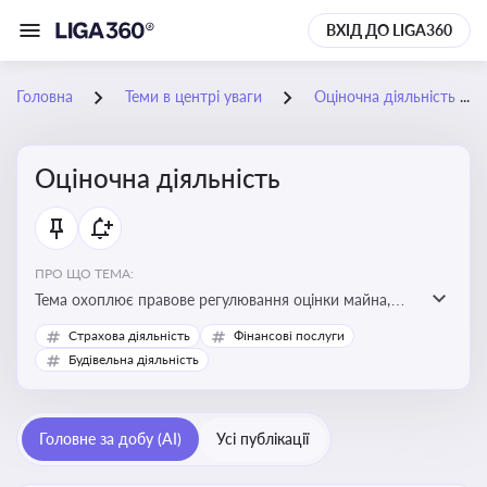
ВХІД ДО LIGA360
Головна
Теми в центрі уваги
Оціночна діяльність
Оціночна діяльність
ПРО ЩО ТЕМА:
Тема охоплює правове регулювання оцінки майна,
майнових прав і професійної діяльності оцінювачів,
Страхова діяльність
Фінансові послуги
включно з кваліфікаційними вимогами, звітністю та
Будівельна діяльність
цифровими сервісами у сфері оціночної діяльності.
Відстеження нормативних і медійних змін у цій сфері
корисне для власника бізнесу, керівника, юриста або
Головне за добу (AI)
Усі публікації
бухгалтера під час оподаткування, приватизації,
оренди державного майна, корпоративних угод і