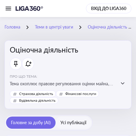
ВХІД ДО LIGA360
Головна
Теми в центрі уваги
Оціночна діяльність
Оціночна діяльність
ПРО ЩО ТЕМА:
Тема охоплює правове регулювання оцінки майна,
майнових прав і професійної діяльності оцінювачів,
Страхова діяльність
Фінансові послуги
включно з кваліфікаційними вимогами, звітністю та
Будівельна діяльність
цифровими сервісами у сфері оціночної діяльності.
Відстеження нормативних і медійних змін у цій сфері
корисне для власника бізнесу, керівника, юриста або
Головне за добу (AI)
Усі публікації
бухгалтера під час оподаткування, приватизації,
оренди державного майна, корпоративних угод і