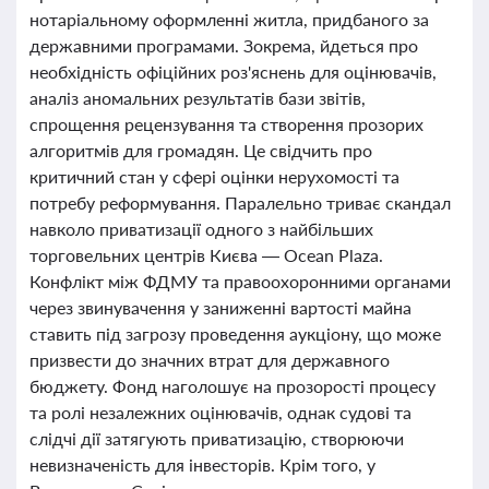
нотаріальному оформленні житла, придбаного за
державними програмами. Зокрема, йдеться про
необхідність офіційних роз'яснень для оцінювачів,
аналіз аномальних результатів бази звітів,
спрощення рецензування та створення прозорих
алгоритмів для громадян. Це свідчить про
критичний стан у сфері оцінки нерухомості та
потребу реформування. Паралельно триває скандал
навколо приватизації одного з найбільших
торговельних центрів Києва — Ocean Plaza.
Конфлікт між ФДМУ та правоохоронними органами
через звинувачення у заниженні вартості майна
ставить під загрозу проведення аукціону, що може
призвести до значних втрат для державного
бюджету. Фонд наголошує на прозорості процесу
та ролі незалежних оцінювачів, однак судові та
слідчі дії затягують приватизацію, створюючи
невизначеність для інвесторів. Крім того, у