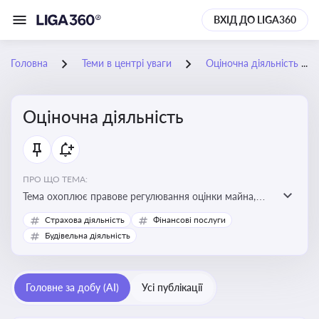
ВХІД ДО LIGA360
Головна
Теми в центрі уваги
Оціночна діяльність
Оціночна діяльність
ПРО ЩО ТЕМА:
Тема охоплює правове регулювання оцінки майна,
майнових прав і професійної діяльності оцінювачів,
Страхова діяльність
Фінансові послуги
включно з кваліфікаційними вимогами, звітністю та
Будівельна діяльність
цифровими сервісами у сфері оціночної діяльності.
Відстеження нормативних і медійних змін у цій сфері
корисне для власника бізнесу, керівника, юриста або
Головне за добу (AI)
Усі публікації
бухгалтера під час оподаткування, приватизації,
оренди державного майна, корпоративних угод і