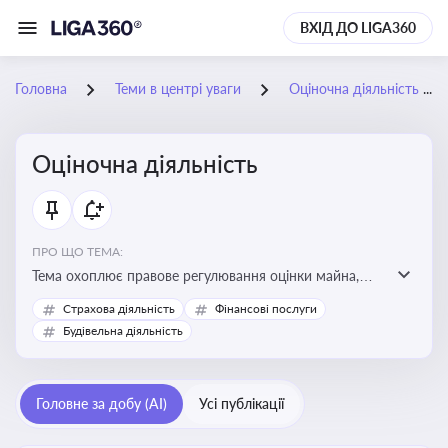
ВХІД ДО LIGA360
Головна
Теми в центрі уваги
Оціночна діяльність
Оціночна діяльність
ПРО ЩО ТЕМА:
Тема охоплює правове регулювання оцінки майна,
майнових прав і професійної діяльності оцінювачів,
Страхова діяльність
Фінансові послуги
включно з кваліфікаційними вимогами, звітністю та
Будівельна діяльність
цифровими сервісами у сфері оціночної діяльності.
Відстеження нормативних і медійних змін у цій сфері
корисне для власника бізнесу, керівника, юриста або
Головне за добу (AI)
Усі публікації
бухгалтера під час оподаткування, приватизації,
оренди державного майна, корпоративних угод і