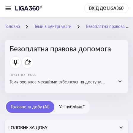
ВХІД ДО LIGA360
Головна
Теми в центрі уваги
Безоплатна правова допомога
Безоплатна правова допомога
ПРО ЩО ТЕМА:
Тема охоплює механізми забезпечення доступу
громадян до юридичних послуг за рахунок держави
та гарантії захисту їхніх прав
Головне за добу (AI)
Усі публікації
ГОЛОВНЕ ЗА ДОБУ