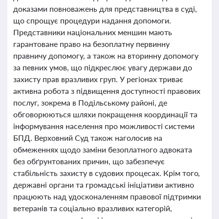
доказами повноважень для представництва в суді,
що спрощує процедури надання допомоги.
Представники національних меншин мають
гарантоване право на безоплатну первинну
правничу допомогу, а також на вторинну допомогу
за певних умов, що підкреслює увагу держави до
захисту прав вразливих груп. У регіонах триває
активна робота з підвищення доступності правових
послуг, зокрема в Подільському районі, де
обговорюються шляхи покращення координації та
інформування населення про можливості системи
БПД. Верховний Суд також наголосив на
обмеженнях щодо заміни безоплатного адвоката
без обґрунтованих причин, що забезпечує
стабільність захисту в судових процесах. Крім того,
державні органи та громадські ініціативи активно
працюють над удосконаленням правової підтримки
ветеранів та соціально вразливих категорій,