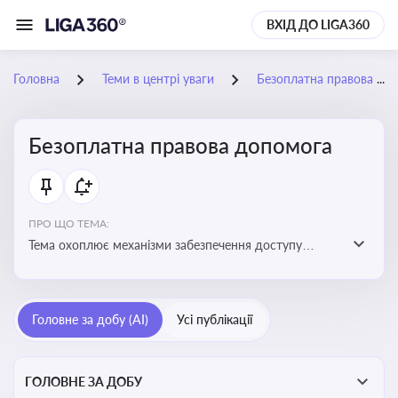
ВХІД ДО LIGA360
Головна
Теми в центрі уваги
Безоплатна правова допомога
Безоплатна правова допомога
ПРО ЩО ТЕМА:
Тема охоплює механізми забезпечення доступу
громадян до юридичних послуг за рахунок держави
та гарантії захисту їхніх прав
Головне за добу (AI)
Усі публікації
ГОЛОВНЕ ЗА ДОБУ