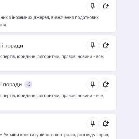
аних з іноземних джерел, визначення податкових
ння
ні поради
пертів, юридичні алгоритми, правові новини - все,
ні поради
+5
пертів, юридичні алгоритми, правові новини - все,
 України конституційного контролю, розгляду справ,