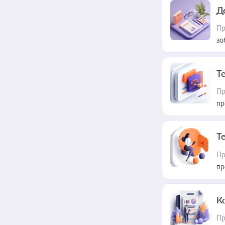
Д
Пр
зо
T
Пр
пр
T
Пр
пр
К
Пр