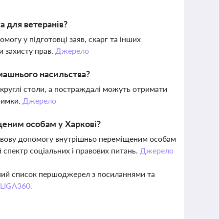
а для ветеранів?
могу у підготовці заяв, скарг та інших
и захисту прав.
Джерело
омашнього насильства?
 круглі столи, а постраждалі можуть отримати
римки.
Джерело
щеним особам у Харкові?
равову допомогу внутрішньо переміщеним особам
 спектр соціальних і правових питань.
Джерело
вний список першоджерел з посиланнями та
 LIGA360.