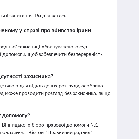
ьні запитання. Ви дізнаєтесь:
еному у справі про вбивство Ірини
редньої захисниці обвинуваченого суд
ї допомоги, щоб забезпечити безперервність
сутності захисника?
дставою для відкладення розгляду, особливо
уд може проводити розгляд без захисника, якщо
у допомогу?
9, Вінницького бюро правової допомоги №1,
я онлайн-чат-ботом "Правничий радник".