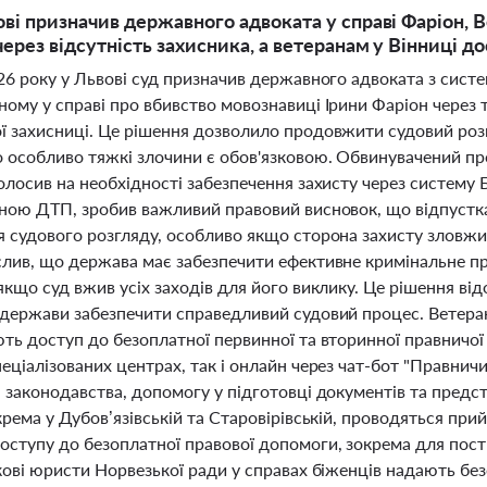
ові призначив державного адвоката у справі Фаріон,
через відсутність захисника, а ветеранам у Вінниці 
026 року у Львові суд призначив державного адвоката з сист
ому у справі про вбивство мовознавиці Ірини Фаріон через 
ї захисниці. Це рішення дозволило продовжити судовий розг
о особливо тяжкі злочини є обов'язковою. Обвинувачений пр
олосив на необхідності забезпечення захисту через систему Б
ьною ДТП, зробив важливий правовий висновок, що відпустк
я судового розгляду, особливо якщо сторона захисту зловжи
слив, що держава має забезпечити ефективне кримінальне пр
якщо суд вжив усіх заходів для його виклику. Це рішення ві
держави забезпечити справедливий судовий процес. Ветерани,
ють доступ до безоплатної первинної та вторинної правничо
еціалізованих центрах, так і онлайн через чат-бот "Правнич
 законодавства, допомогу у підготовці документів та предст
крема у Дубов’язівській та Старовірівській, проводяться пр
оступу до безоплатної правової допомоги, зокрема для пос
ркові юристи Норвезької ради у справах біженців надають б