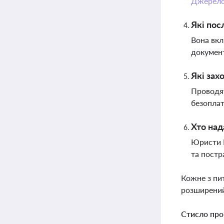
Джерел
Які пос
Вона вкл
документ
Які зах
Проводят
безоплат
Хто над
Юристи Н
та постр
Кожне з пи
розширений
Стисло про