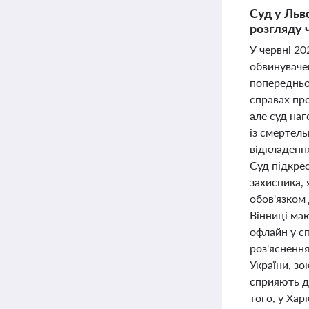
Суд у Льв
розгляду 
У червні 2
обвинувачен
попередньо
справах пр
але суд наг
із смертел
відкладенн
Суд підкре
захисника, 
обов'язком 
Вінниці ма
офлайн у сп
роз'яснення
України, зо
сприяють д
того, у Ха