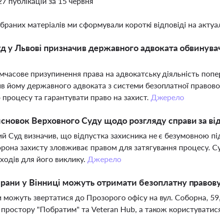
27 публікацій за 15 червня
ібраних матеріалів ми сформували короткі відповіді на актуал
д у Львові призначив державного адвоката обвинувач
мчасове призупинення права на адвокатську діяльність попе
в йому державного адвоката з системи безоплатної правово
 процесу та гарантувати право на захист.
Джерело
сновок Верховного Суду щодо розгляду справи за від
й Суд визначив, що відпустка захисника не є безумовною пі
рона захисту зловживає правом для затягування процесу. С
ходів для його виклику.
Джерело
рани у Вінниці можуть отримати безоплатну правов
 можуть звертатися до Прозорого офісу на вул. Соборна, 5
 простору "Побратим" та Veteran Hub, а також користуватис