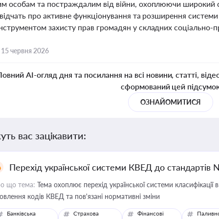
м особам та постраждалим від війни, охоплюючи широкий сп
свідчать про активне функціонування та розширення системи 
нструментом захисту прав громадян у складних соціально-п
,
15 червня 2026
Повний AI-огляд дня та посилання на всі новини, статті, віде
сформований цей підсумо
ОЗНАЙОМИТИСЯ
уть вас зацікавити:
Перехід української системи КВЕД до стандартів 
о що тема:
Тема охоплює перехід української системи класифікації в
овлення кодів КВЕД та пов'язані нормативні зміни
Банківська
Страхова
Фінансові
Паливн