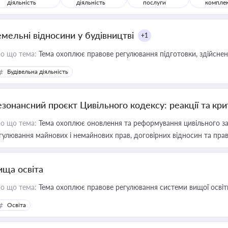
діяльність
діяльність
послуги
компле
емельні відносини у будівництві
+1
о що тема:
Тема охоплює правове регулювання підготовки, здійсненн
Будівельна діяльність
езонансний проєкт Цивільного кодексу: реакції та кр
о що тема:
Тема охоплює оновлення та реформування цивільного за
гулювання майнових і немайнових прав, договірних відносин та прав
ища освіта
о що тема:
Тема охоплює правове регулювання системи вищої освіти, о
Освіта