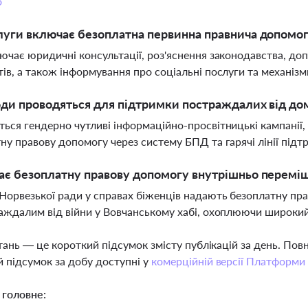
о
луги включає безоплатна первинна правнича допомог
ючає юридичні консультації, роз'яснення законодавства, допо
ів, а також інформування про соціальні послуги та механізм
оди проводяться для підтримки постраждалих від д
ься гендерно чутливі інформаційно-просвітницькі кампанії,
ну правову допомогу через систему БПД та гарячі лінії підт
ає безоплатну правову допомогу внутрішньо перемі
орвезької ради у справах біженців надають безоплатну п
аждалим від війни у Вовчанському хабі, охоплюючи широкий
тань — це короткий підсумок змісту публікацій за день. По
 підсумок за добу доступні у
комерційній версії Платформи
 головне: