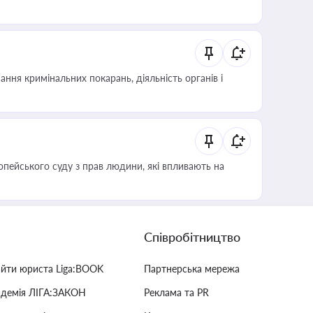
ння кримінальних покарань, діяльність органів і
опейського суду з прав людини, які впливають на
Співробітництво
айти юриста Liga:BOOK
Партнерська мережа
адемія ЛІГА:ЗАКОН
Реклама та PR