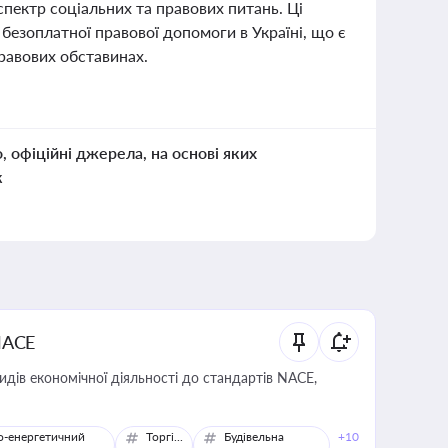
ектр соціальних та правових питань. Ці
безоплатної правової допомоги в Україні, що є
равових обставинах.
о, офіційні джерела, на основі яких
к
NACE
идів економічної діяльності до стандартів NACE,
о-енергетичний
Торгівля
Будівельна
+10