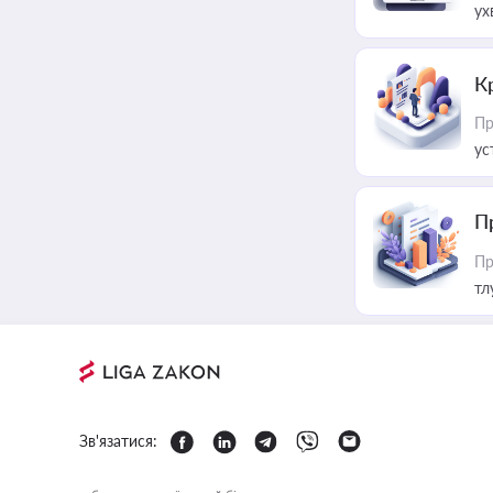
ух
К
Пр
ус
П
Пр
тл
Зв'язатися: