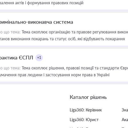
валення актів і формування правових позицій
римінально-виконавча система
о що тема:
Тема охоплює організацію та правове регулювання викона
танов виконання покарань та статус осіб, які відбувають покарання
рактика ЄСПЛ
+1
о що тема:
Тема охоплює рішення, правові позиції та стандарти Євр
умачення прав людини і застосування норм права в Україні
Каталог рішень
Liga360: Керівник
Зн
Liga360: Юрист
Ак