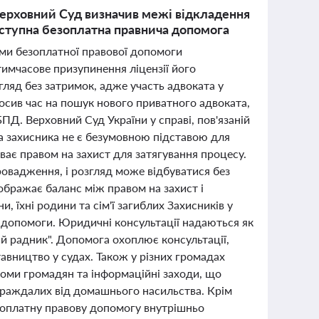
 Верховний Суд визначив межі відкладення
доступна безоплатна правнича допомога
еми безоплатної правової допомоги
тимчасове призупинення ліцензії його
ляд без затримок, адже участь адвоката у
осив час на пошук нового приватного адвоката,
ПД. Верховний Суд України у справі, пов'язаній
а захисника не є безумовною підставою для
ває правом на захист для затягування процесу.
овадження, і розгляд може відбуватися без
дображає баланс між правом на захист і
 їхні родини та сім'ї загиблих Захисників у
ї допомоги. Юридичні консультації надаються як
ий радник". Допомога охоплює консультації,
авництво у судах. Також у різних громадах
ийоми громадян та інформаційні заходи, що
траждалих від домашнього насильства. Крім
езоплатну правову допомогу внутрішньо