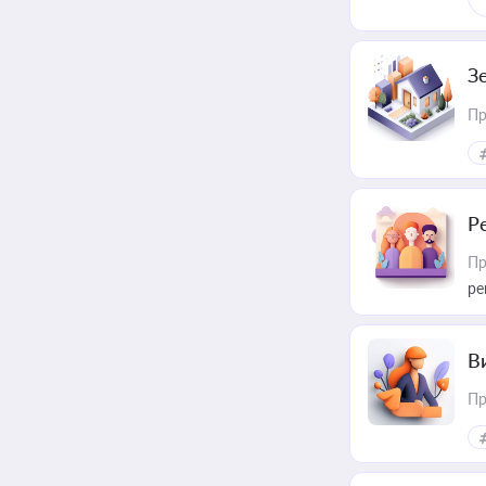
З
Пр
Р
Пр
ре
В
Пр