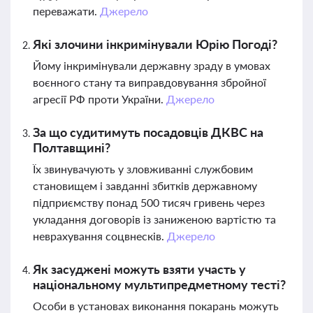
переважати.
Джерело
Які злочини інкримінували Юрію Погоді?
Йому інкримінували державну зраду в умовах
воєнного стану та виправдовування збройної
агресії РФ проти України.
Джерело
За що судитимуть посадовців ДКВС на
Полтавщині?
Їх звинувачують у зловживанні службовим
становищем і завданні збитків державному
підприємству понад 500 тисяч гривень через
укладання договорів із заниженою вартістю та
неврахування соцвнесків.
Джерело
Як засуджені можуть взяти участь у
національному мультипредметному тесті?
Особи в установах виконання покарань можуть