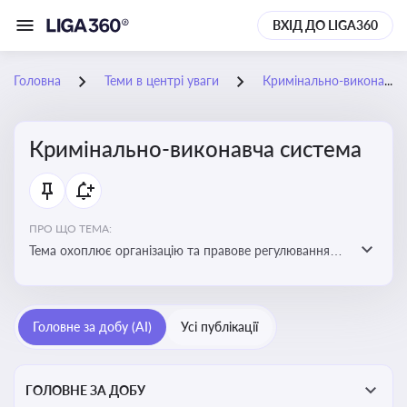
ВХІД ДО LIGA360
Головна
Теми в центрі уваги
Кримінально-виконавча система
Кримінально-виконавча система
ПРО ЩО ТЕМА:
Тема охоплює організацію та правове регулювання
виконання кримінальних покарань, діяльність органів
і установ виконання покарань та статус осіб, які
відбувають покарання
Головне за добу (AI)
Усі публікації
ГОЛОВНЕ ЗА ДОБУ