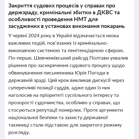
Закриття судових процесів у справах про
держзраду, кримінальні збитки в ДКВС та
особливості проведення НМТ для
засуджених в установах виконання покарань
У червні 2024 року в Україні відзначається низка
важливих подій, пов’язаних із кримінально-
виконавчою системою та пенітенціарною сферою.
По-перше, Шевченківський райсуд Полтави ухвалив
рішення про засекречення судового процесу щодо
обвинувачення письменника Юрія Погоди в
державній зраді. Цей крок викликав дискусії через
суперечливі позиції суддів, адже один із них
наголосив на пріоритеті суспільного інтересу та
прозорості судочинства, особливо у справах, що
стосуються репутації померлих. Проте аргументи
національної безпеки та захисту державної
таємниці стали підставою для закритого режиму
розгляду.