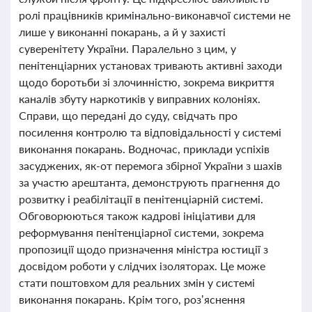
ролі працівників кримінально-виконавчої системи не
лише у виконанні покарань, а й у захисті
суверенітету України. Паралельно з цим, у
пенітенціарних установах тривають активні заходи
щодо боротьби зі злочинністю, зокрема викриття
каналів збуту наркотиків у виправних колоніях.
Справи, що передані до суду, свідчать про
посилення контролю та відповідальності у системі
виконання покарань. Водночас, приклади успіхів
засуджених, як-от перемога збірної України з шахів
за участю арештанта, демонструють прагнення до
розвитку і реабілітації в пенітенціарній системі.
Обговорюються також кадрові ініціативи для
реформування пенітенціарної системи, зокрема
пропозиції щодо призначення міністра юстиції з
досвідом роботи у слідчих ізоляторах. Це може
стати поштовхом для реальних змін у системі
виконання покарань. Крім того, роз’яснення