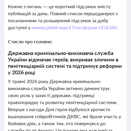
Кожне з питань — це короткий підсумок змісту
публікацій за день. Повний список першоджерел з
посиланнями та розширений підсумок за добу
доступні у
комерційній версії Платформи LIGA360.
Стисло про головне:
Державна кримінально-виконавча служба
України відзначає героїв, викриває злочини в
пенітенціарній системі та підтримує реформи
у 2026 році
У травні 2026 року Державна кримінально-
виконавча служба України активно демонструє
свою роль у захисті держави, підтримці
правопорядку та розвитку пенітенціарної системи.
Вперше з нагоди Дня героя відбулося урочисте
вшанування співробітників ДКВС, які брали участь у
бойових діях, а також тих, хто повернувся до
служби після фронту. Це підкреслює важливість