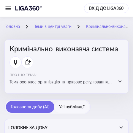
ВХІД ДО LIGA360
Головна
Теми в центрі уваги
Кримінально-виконавча система
Кримінально-виконавча система
ПРО ЩО ТЕМА:
Тема охоплює організацію та правове регулювання
виконання кримінальних покарань, діяльність органів
і установ виконання покарань та статус осіб, які
відбувають покарання
Головне за добу (AI)
Усі публікації
ГОЛОВНЕ ЗА ДОБУ