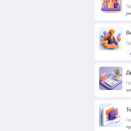
Пр
ре
В
Пр
Д
Пр
зо
T
Пр
пр