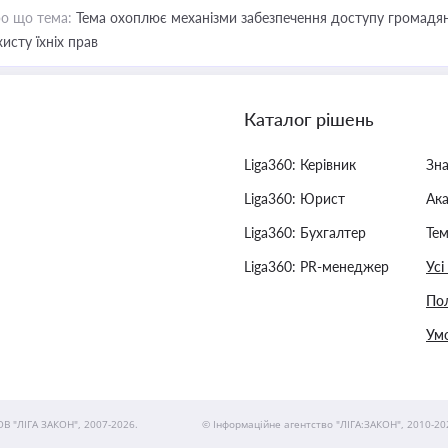
о що тема:
Тема охоплює механізми забезпечення доступу громадян
хисту їхніх прав
Каталог рішень
Liga360: Керівник
Зн
Liga360: Юрист
Ак
Liga360: Бухгалтер
Тем
Liga360: PR-менеджер
Усі
Пол
Умо
ОВ "ЛІГА ЗАКОН", 2007-2026.
© Інформаційне агентство "ЛІГА:ЗАКОН", 2010-20