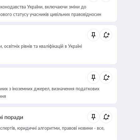
конодавства України, включаючи зміни до
ового статусу учасників цивільних правовідносин
світніх рівнів та кваліфікацій в Україні
аних з іноземних джерел, визначення податкових
ння
ні поради
пертів, юридичні алгоритми, правові новини - все,