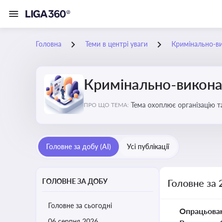
Головна
Теми в центрі уваги
Кримінально-в
Кримінально-викона
Тема охоплює організацію т
ПРО ЩО ТЕМА:
статус осіб, які відбувають
Головне за добу (AI)
Усі публікації
ГОЛОВНЕ ЗА ДОБУ
Головне за 
Головне за сьогодні
Опрацьова
06 серпня 2026