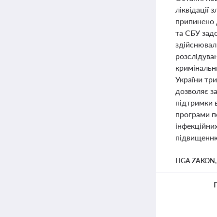
ліквідації 
припинено д
та СБУ задо
здійснювал
розслідуван
кримінальн
України три
дозволяє за
підтримки 
програми п
інфекційни
підвищенню 
LIGA ZAKON