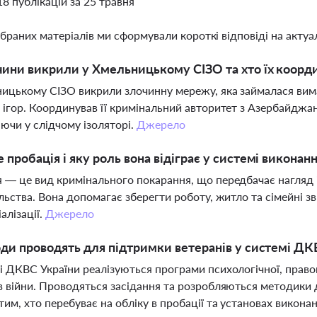
18 публікацій за 25 травня
ібраних матеріалів ми сформували короткі відповіді на актуал
чини викрили у Хмельницькому СІЗО та хто їх коорд
ицькому СІЗО викрили злочинну мережу, яка займалася вим
 ігор. Координував її кримінальний авторитет з Азербайджан
ючи у слідчому ізоляторі.
Джерело
 пробація і яку роль вона відіграє у системі виконан
 — це вид кримінального покарання, що передбачає нагляд і
ільства. Вона допомагає зберегти роботу, житло та сімейні з
алізації.
Джерело
оди проводять для підтримки ветеранів у системі ДК
і ДКВС України реалізуються програми психологічної, правов
в війни. Проводяться засідання та розробляються методики
тим, хто перебуває на обліку в пробації та установах викона