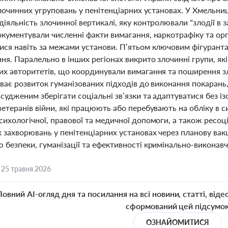
злочинних угруповань у пенітенціарних установах. У Хмельни
іяльність злочинної вертикалі, яку контролювали "злодії в 
кументували численні факти вимагання, наркотрафіку та орга
ися навіть за межами установи. П’ятьом ключовим фігуранта
ня. Паралельно в інших регіонах викрито злочинні групи, які
их авторитетів, що координували вимагання та поширення з
ває розвиток гуманізованих підходів до виконання покарань
судженим зберігати соціальні зв’язки та адаптуватися без із
ветеранів війни, які працюють або перебувають на обліку в
сихологічної, правової та медичної допомоги, а також ресоц
х захворювань у пенітенціарних установах через планову ва
безпеки, гуманізації та ефективності кримінально-виконавч
,
25 травня 2026
Повний AI-огляд дня та посилання на всі новини, статті, віде
сформований цей підсумо
ОЗНАЙОМИТИСЯ