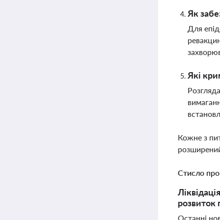
Як забе
Для епід
ревакцин
захворюв
Які кри
Розгляда
вимаганн
встановл
Кожне з пи
розширений
Стисло про
Ліквідаці
розвиток 
Останні но