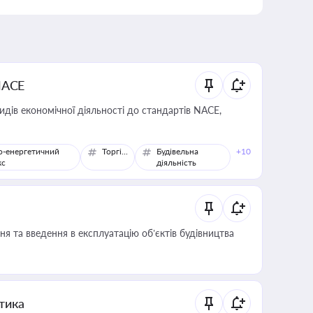
NACE
идів економічної діяльності до стандартів NACE,
о-енергетичний
Торгівля
Будівельна
+10
кс
діяльність
я та введення в експлуатацію об’єктів будівництва
итика