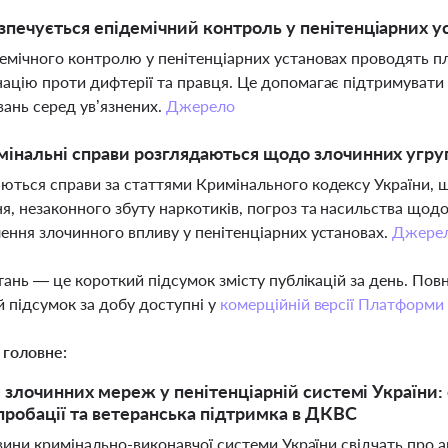
зпечується епідемічний контроль у пенітенціарних у
емічного контролю у пенітенціарних установах проводять п
ацію проти дифтерії та правця. Це допомагає підтримувати 
ань серед ув’язнених.
Джерело
мінальні справи розглядаються щодо злочинних угруп
ються справи за статтями Кримінального кодексу України, щ
я, незаконного збуту наркотиків, погроз та насильства щодо
ення злочинного впливу у пенітенціарних установах.
Джере
тань — це короткий підсумок змісту публікацій за день. По
 підсумок за добу доступні у
комерційній версії Платформи
 головне:
я злочинних мереж у пенітенціарній системі України
пробації та ветеранська підтримка в ДКВС
вини кримінально-виконавчої системи України свідчать про 