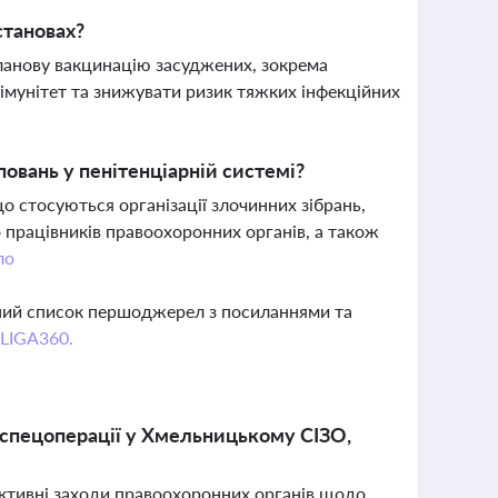
становах?
ланову вакцинацію засуджених, зокрема
імунітет та знижувати ризик тяжких інфекційних
овань у пенітенціарній системі?
о стосуються організації злочинних зібрань,
 працівників правоохоронних органів, а також
ло
вний список першоджерел з посиланнями та
 LIGA360.
: спецоперації у Хмельницькому СІЗО,
активні заходи правоохоронних органів щодо