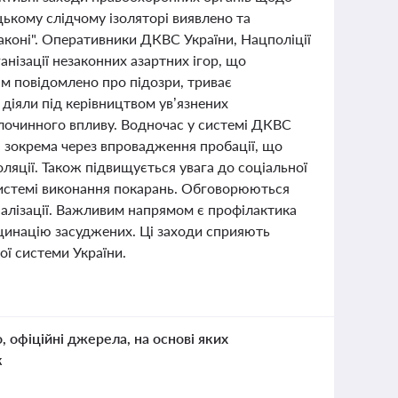
цькому слідчому ізоляторі виявлено та
законі". Оперативники ДКВС України, Нацполіції
нізації незаконних азартних ігор, що
м повідомлено про підозри, триває
 діяли під керівництвом ув’язнених
лочинного впливу. Водночас у системі ДКВС
, зокрема через впровадження пробації, що
оляції. Також підвищується увага до соціальної
 системі виконання покарань. Обговорюються
іалізації. Важливим напрямом є профілактика
кцинацію засуджених. Ці заходи сприяють
ої системи України.
о, офіційні джерела, на основі яких
к