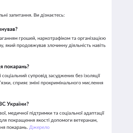
ьні запитання. Ви дізнаєтесь:
инував?
аганням грошей, наркотрафіком та організацією
у, який продовжував злочинну діяльність навіть
ня покарань?
 соціальний супровід засуджених без ізоляції
в’язки, сприяє зміні прокримінального мислення
ВС України?
ої, медичної підтримки та соціальної адаптації
 для покращення якості допомоги ветеранам,
ння покарань.
Джерело