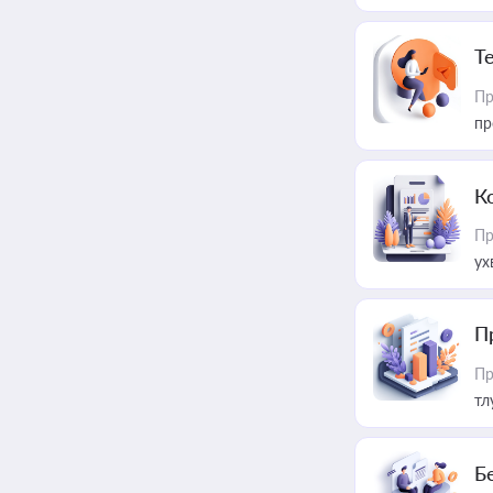
T
Пр
пр
К
Пр
ух
П
Пр
тл
Б