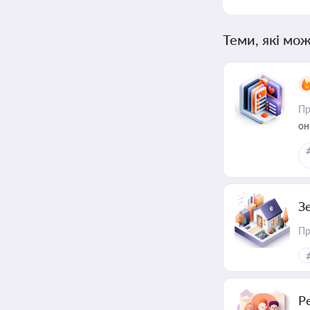
Теми, які мож
Пр
он
З
Пр
Р