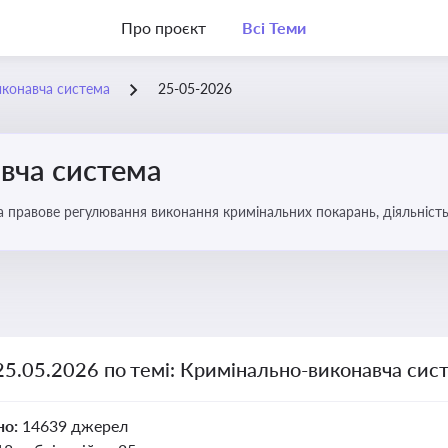
Про проєкт
Всі Теми
иконавча система
25-05-2026
вча система
а правове регулювання виконання кримінальних покарань, діяльність
 покарання
25.05.2026 по темі: Кримінально-виконавча сис
но:
14639 джерел