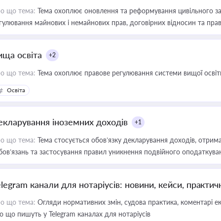
о що тема:
Тема охоплює оновлення та реформування цивільного за
гулювання майнових і немайнових прав, договірних відносин та прав
ища освіта
+2
о що тема:
Тема охоплює правове регулювання системи вищої освіти, о
Освіта
екларування іноземних доходів
+1
о що тема:
Тема стосується обов’язку декларування доходів, отрим
бов’язань та застосування правил уникнення подвійного оподаткува
elegram канали для нотаріусів: новини, кейси, практич
о що тема:
Огляди нормативних змін, судова практика, коментарі екс
о що пишуть у Telegram каналах для нотаріусів